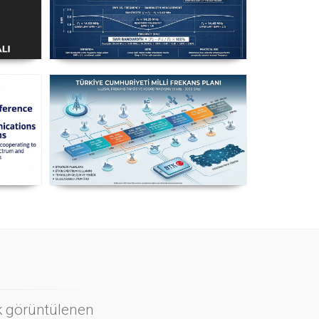
ı
Uzuntel’den Yagi’ye
k
[Longwire’den Yagi-Uda’ya Anten
Seçimi] - 2026 Güncel
n
Milli Frekans Planı
ı
ok görüntülenen