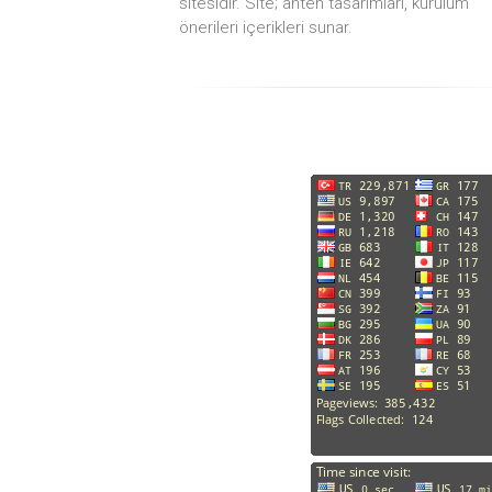
sitesidir. Site; anten tasarımları, kurulum
önerileri içerikleri sunar.