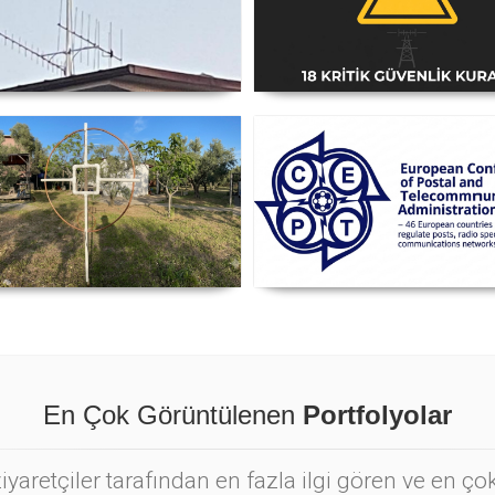
i Anten Yönü Nasıl Belirlenir
Amatör Telsiz İstasyonlar
Güvenlik Talimatı [18 Kriti
Kural] - 2026 Güncel
nyetik Lup Anten (Magnetic
Posta ve Telekomünikasyo
Loop Antenna)
İdareleri Avrupa Konferans
CEPT
En Çok Görüntülenen
Portfolyolar
yaretçiler tarafından en fazla ilgi gören ve en ç