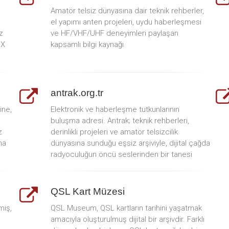
Amatör telsiz dünyasına dair teknik rehberler,
el yapımı anten projeleri, uydu haberleşmesi
z
ve HF/VHF/UHF deneyimleri paylaşan
DX
kapsamlı bilgi kaynağı.
antrak.org.tr
ine,
Elektronik ve haberleşme tutkunlarının
buluşma adresi. Antrak; teknik rehberleri,
z
derinlikli projeleri ve amatör telsizcilik
na
dünyasına sunduğu eşsiz arşiviyle, dijital çağda
radyoculuğun öncü seslerinden bir tanesi
QSL Kart Müzesi
mış,
QSL Museum, QSL kartların tarihini yaşatmak
amacıyla oluşturulmuş dijital bir arşivdir. Farklı