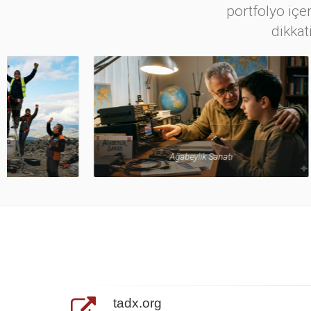
portfolyo içer
dikkat
Ağabeylik Sanatı
tadx.org