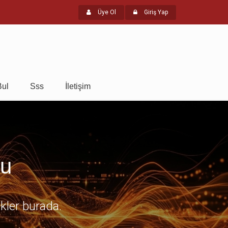
Üye Ol
Giriş Yap
Bul
Sss
İletişim
mu
ikler burada.