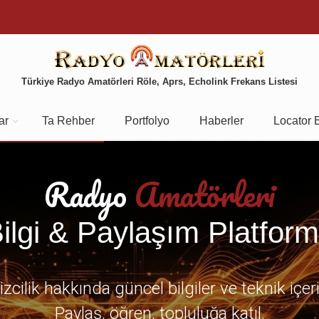
Türkiye Radyo Amatörleri Röle, Aprs, Echolink Frekans Listesi
ar
Ta Rehber
Portfolyo
Haberler
Locator 
Radyo
Amatörleri
ilgi & Paylaşım Platfor
zcilik hakkında güncel bilgiler ve teknik içer
Paylaş, öğren, topluluğa katıl.