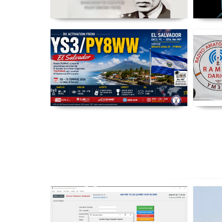
Şehit Pilot Yüzbaşı Cengiz Topel
WR
Anma Etkinliği Başladı - TC3CT
03 Ağustos - 30 Eylül
YS3/PY8WW Türkiye'den FT8
Mümkün