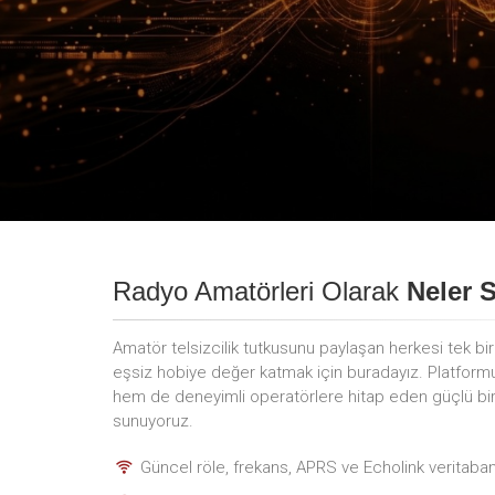
Radyo Amatörleri Olarak
Neler 
Amatör telsizcilik tutkusunu paylaşan herkesi tek bi
eşsiz hobiye değer katmak için buradayız. Platfor
hem de deneyimli operatörlere hitap eden güçlü bir i
sunuyoruz.
Güncel röle, frekans, APRS ve Echolink veritaban