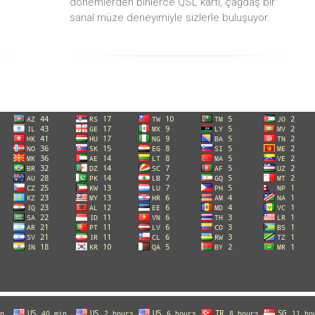
dönemlerden binlerce QSL kartı, çağdaş bir
sanal müze deneyimiyle sizlerle buluşuyor.