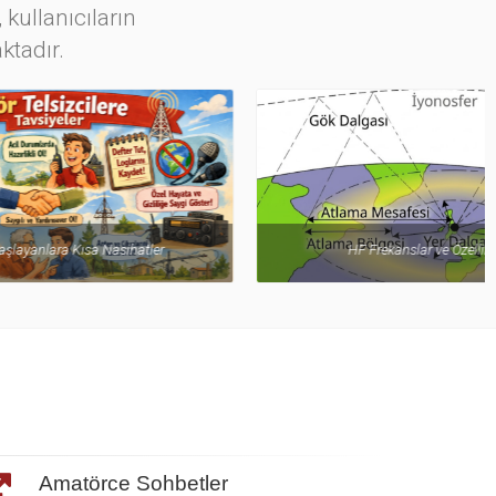
 kullanıcıların
ktadır.
ihatler
HF Frekanslar ve Özellikleri
Amatörce Sohbetler