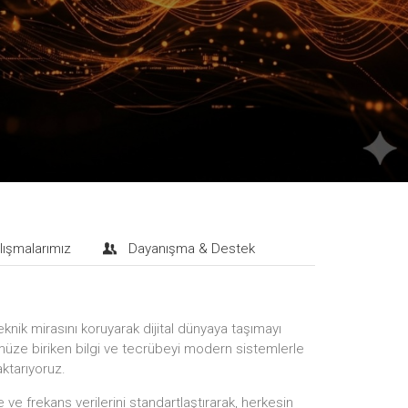
lışmalarımız
Dayanışma & Destek
eknik mirasını koruyarak dijital dünyaya taşımayı
ze biriken bilgi ve tecrübeyi modern sistemlerle
aktarıyoruz.
ve frekans verilerini standartlaştırarak, herkesin