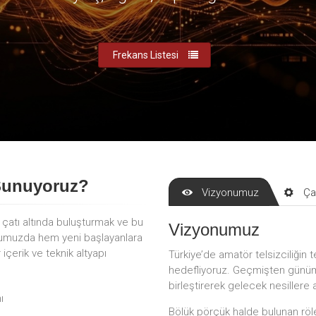
Frekans Listesi
Sunuyoruz?
Vizyonumuz
Ça
r çatı altında buluşturmak ve bu
Vizyonumuz
mumuzda hem yeni başlayanlara
çerik ve teknik altyapı
Türkiye’de amatör telsizciliğin t
hedefliyoruz. Geçmişten günümü
birleştirerek gelecek nesillere 
ı
Bölük pörçük halde bulunan röle 