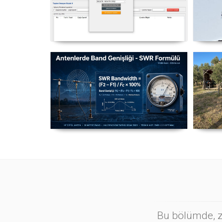
NexQso Telsiz Çevrim Kayıt
Yag
Programı Güncelleme 03.08.2026
Antenlerde Band Genişliği SWR
Ma
Hesaplama Formülü - 2026
Güncel
Bu bölümde, zi