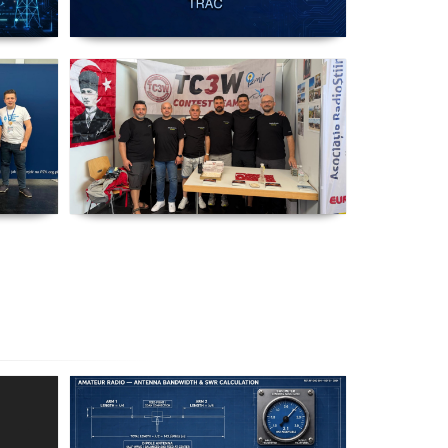
ip
IARU HF Yarışması TC64HQ
Havada Olacak (Trac Şubeleri )
TC3W Almanya Fuar' ında
o
Friedrichshafen Ham Radio
u