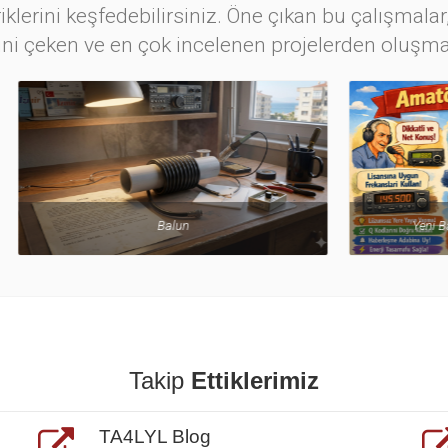
iklerini keşfedebilirsiniz. Öne çıkan bu çalışmalar,
ini çeken ve en çok incelenen projelerden oluşma
Balun
Yeni Başlayanlara Kısa Nas
Takip
Ettiklerimiz
TA4LYL Blog