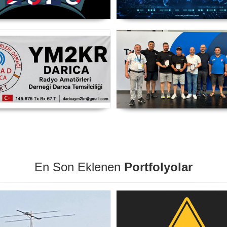
TC 2026 Şampiyonu Litvanya
IARU HF World Championsh
Takımı
2026
RAMAD Darıca Temsilciliği
SP DX Contest Ödülleri
YM2KR
Friedrichshafen HAM Radi
Fuarı'nda Sahiplerini Buld
En Son Eklenen
Portfolyolar