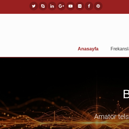
Anasayfa
Frekansl
B
Amatör telsi