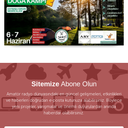
Sitemize
Abone Olun
Amatör radyo dünyasındaki en güncel gelişmeleri, etkinlikleri
ve haberleri doğrudan e-posta kutunuza alabilirsiniz. Böylece
yeni projeler, yarışmalar ve önemli duyurulardan anında
haberdar olabilirsiniz.