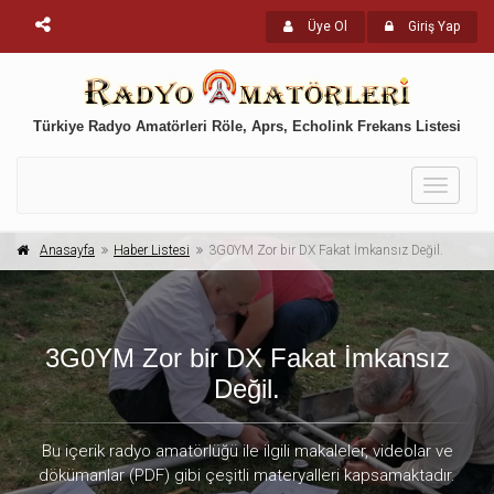
Üye Ol
Giriş Yap
Türkiye Radyo Amatörleri Röle, Aprs, Echolink Frekans Listesi
Toggle
navigati
Anasayfa
Haber Listesi
3G0YM Zor bir DX Fakat İmkansız Değil.
3G0YM Zor bir DX Fakat İmkansız
Değil.
Bu içerik radyo amatörlüğü ile ilgili makaleler, videolar ve
dökümanlar (PDF) gibi çeşitli materyalleri kapsamaktadır.