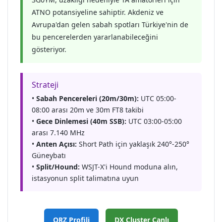
ATNO potansiyeline sahiptir. Akdeniz ve
Avrupa'dan gelen sabah spotları Türkiye'nin de
bu pencerelerden yararlanabileceğini
gösteriyor.
Strateji
•
Sabah Pencereleri (20m/30m):
UTC 05:00-
08:00 arası 20m ve 30m FT8 takibi
•
Gece Dinlemesi (40m SSB):
UTC 03:00-05:00
arası 7.140 MHz
•
Anten Açısı:
Short Path için yaklaşık 240°-250°
Güneybatı
•
Split/Hound:
WSJT-X'i Hound moduna alın,
istasyonun split talimatına uyun
QRZ Profili
DX Cluster Canlı