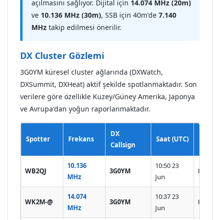
açılmasını sağlıyor. Dijital için
14.074 MHz (20m)
ve
10.136 MHz (30m)
, SSB için 40m'de
7.140
MHz
takip edilmesi önerilir.
DX Cluster Gözlemi
3G0YM küresel cluster ağlarında (DXWatch,
DXSummit, DXHeat) aktif şekilde spotlanmaktadır. Son
verilere göre özellikle Kuzey/Güney Amerika, Japonya
ve Avrupa'dan yoğun raporlanmaktadır.
DX
Spotter
Frekans
Saat (UTC)
Bilgi
Callsign
10.136
10:50 23
WB2QJ
3G0YM
FT8 New
MHz
Jun
14.074
10:37 23
WK2M-@
3G0YM
FT8 Str
MHz
Jun