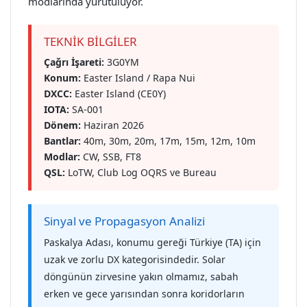
modlarında yürütülüyor.
TEKNİK BİLGİLER
Çağrı İşareti:
3G0YM
Konum:
Easter Island / Rapa Nui
DXCC:
Easter Island (CE0Y)
IOTA:
SA-001
Dönem:
Haziran 2026
Bantlar:
40m, 30m, 20m, 17m, 15m, 12m, 10m
Modlar:
CW, SSB, FT8
QSL:
LoTW, Club Log OQRS ve Bureau
Sinyal ve Propagasyon Analizi
Paskalya Adası, konumu gereği Türkiye (TA) için
uzak ve zorlu DX kategorisindedir. Solar
döngünün zirvesine yakın olmamız, sabah
erken ve gece yarısından sonra koridorların