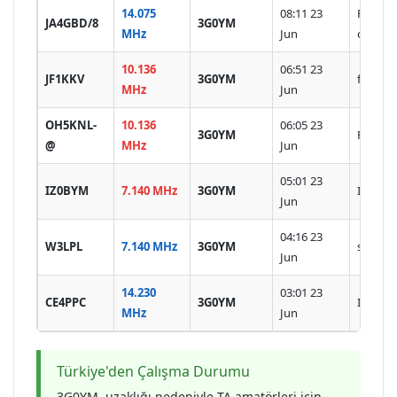
14.075
08:11 23
FT8 East
JA4GBD/8
3G0YM
MHz
Jun
open
10.136
06:51 23
JF1KKV
3G0YM
ft8 cq 
MHz
Jun
OH5KNL-
10.136
06:05 23
3G0YM
FT8 Eur
@
MHz
Jun
05:01 23
IZ0BYM
7.140 MHz
3G0YM
IOTA SA
Jun
04:16 23
W3LPL
7.140 MHz
3G0YM
simplex
Jun
14.230
03:01 23
CE4PPC
3G0YM
IOTA S
MHz
Jun
Türkiye'den Çalışma Durumu
3G0YM, uzaklığı nedeniyle TA amatörleri için