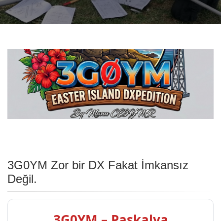
3G0YM Zor bir DX Fakat İmkansız
Değil.
3G0YM – Paskalya