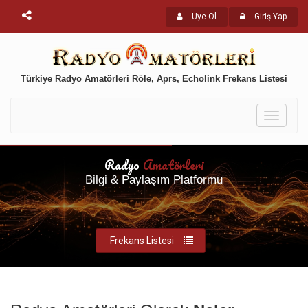
Üye Ol
Giriş Yap
Türkiye Radyo Amatörleri Röle, Aprs, Echolink Frekans Listesi
Toggle
navigati
Radyo
Amatörleri
Bilgi & Paylaşım Platformu
Frekans Listesi