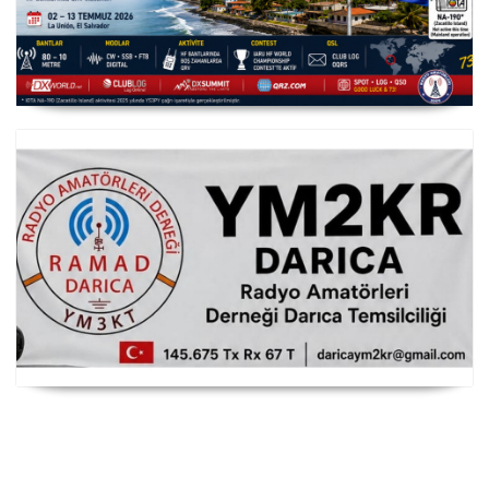
YS3/PY8WW Türkiye'den FT8 Mümkün
RAMAD Darıca Temsilciliği YM2KR