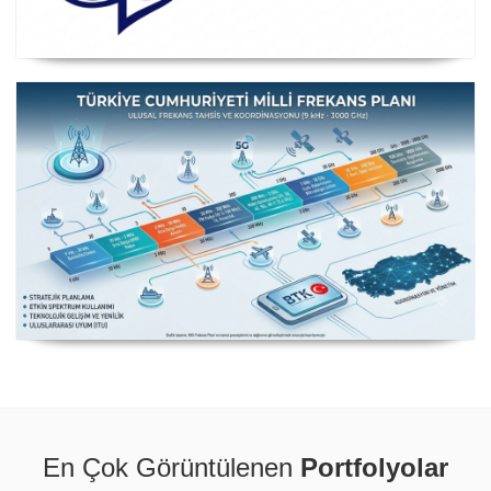
Posta ve Telekomünikasyon İdareleri Avrupa Konferansı
CEPT
Milli Frekans Planı
En Çok Görüntülenen
Portfolyolar