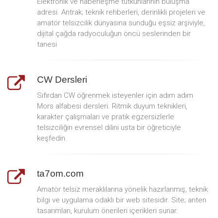
Elektronik ve haberleşme tutkunlarının buluşma
adresi. Antrak; teknik rehberleri, derinlikli projeleri ve
amatör telsizcilik dünyasına sunduğu eşsiz arşiviyle,
dijital çağda radyoculuğun öncü seslerinden bir
tanesi
CW Dersleri
Sıfırdan CW öğrenmek isteyenler için adım adım
Mors alfabesi dersleri. Ritmik duyum teknikleri,
karakter çalışmaları ve pratik egzersizlerle
telsizciliğin evrensel dilini usta bir öğreticiyle
keşfedin.
ta7om.com
Amatör telsiz meraklılarına yönelik hazırlanmış, teknik
bilgi ve uygulama odaklı bir web sitesidir. Site; anten
tasarımları, kurulum önerileri içerikleri sunar.