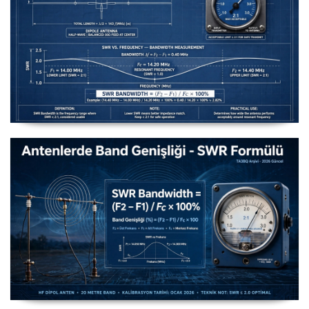
Uzuntel’den Yagi’ye [Longwire’den Yagi-Uda’ya Anten
Seçimi] - 2026 Güncel
Antenlerde Band Genişliği SWR Hesaplama Formülü -