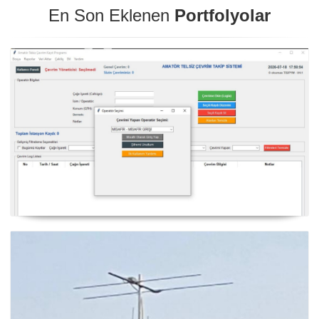
En Son Eklenen
Portfolyolar
NexQso Telsiz Çevrim Kayıt Programı Güncelleme
03.08.2026