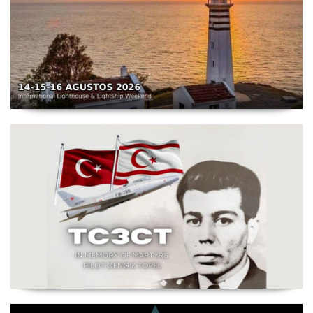
TC3X - Sarpıncık Feneri'nden ILLW'de Aktif Olacak - 14-
16 Ağustos 2026 Karaburun
Şehit Pilot Yüzbaşı Cengiz Topel Anma Etkinliği
Başladı - TC3CT 03 Ağustos - 30 Eylül