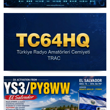
IARU HF World Championship 2026
IARU HF Yarışması TC64HQ Havada Olacak (Trac
Şubeleri )