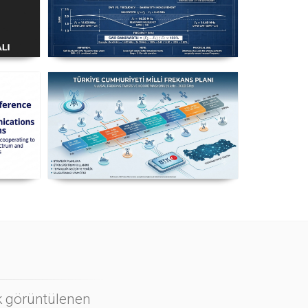
ı
Uzuntel’den Yagi’ye
k
[Longwire’den Yagi-Uda’ya Anten
Seçimi] - 2026 Güncel
n
Milli Frekans Planı
ı
ok görüntülenen