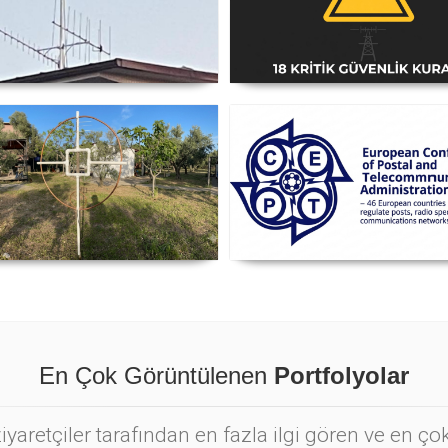
i Anten Yönü Nasıl Belirlenir
Amatör Telsiz İstasyonlar
Güvenlik Talimatı [18 Kriti
Kural] - 2026 Güncel
nyetik Lup Anten (Magnetic
Posta ve Telekomünikasyo
Loop Antenna)
İdareleri Avrupa Konferans
CEPT
En Çok Görüntülenen
Portfolyolar
yaretçiler tarafından en fazla ilgi gören ve en ç