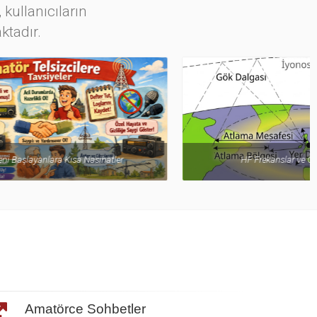
 kullanıcıların
ktadır.
ihatler
HF Frekanslar ve Özellikleri
Amatörce Sohbetler