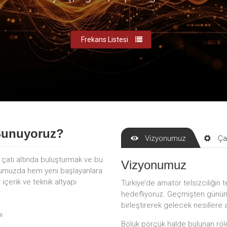
Frekans Listesi
Sunuyoruz?
Vizyonumuz
Ça
r çatı altında buluşturmak ve bu
Vizyonumuz
mumuzda hem yeni başlayanlara
çerik ve teknik altyapı
Türkiye’de amatör telsizciliğin t
hedefliyoruz. Geçmişten günümü
birleştirerek gelecek nesillere 
ı
Bölük pörçük halde bulunan röle 