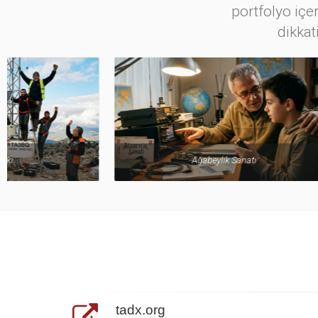
portfolyo içer
dikkat
Ağabeylik Sanatı
tadx.org