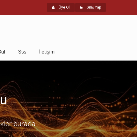
Üye Ol
Giriş Yap
Bul
Sss
İletişim
mu
ikler burada.