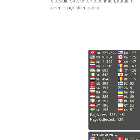
sitesidir. Site; anten tasarımları, kurulum
önerileri içerikleri sunar.