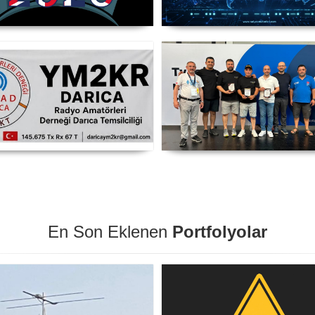
TC 2026 Şampiyonu Litvanya
IARU HF World Championsh
Takımı
2026
RAMAD Darıca Temsilciliği
SP DX Contest Ödülleri
YM2KR
Friedrichshafen HAM Radi
Fuarı'nda Sahiplerini Buld
En Son Eklenen
Portfolyolar