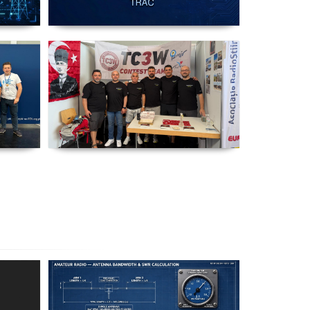
ip
IARU HF Yarışması TC64HQ
Havada Olacak (Trac Şubeleri )
TC3W Almanya Fuar' ında
o
Friedrichshafen Ham Radio
u