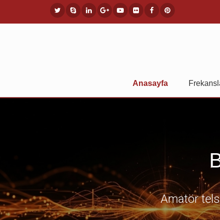
Anasayfa
Frekansl
B
Amatör telsi