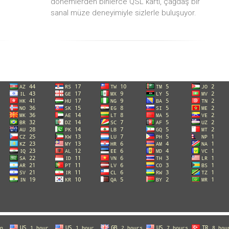
dönemlerden binlerce QSL kartı, çağdaş bir
sanal müze deneyimiyle sizlerle buluşuyor.