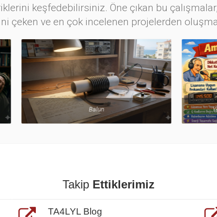
iklerini keşfedebilirsiniz. Öne çıkan bu çalışmalar,
ini çeken ve en çok incelenen projelerden oluşma
Balun
Yeni Başlayanlara Kısa Nas
Takip
Ettiklerimiz
TA4LYL Blog