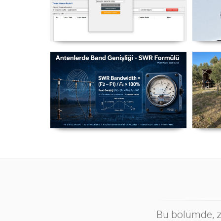
NexQso Telsiz Çevrim Kayıt
Yag
Programı Güncelleme 03.08.2026
Antenlerde Band Genişliği SWR
Ma
Hesaplama Formülü - 2026
Güncel
Bu bölümde, zi