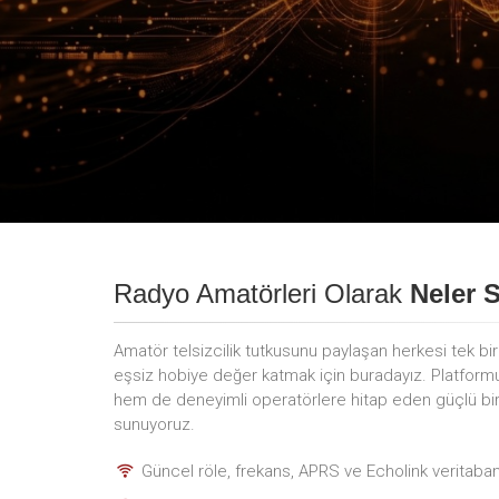
Radyo Amatörleri Olarak
Neler 
Amatör telsizcilik tutkusunu paylaşan herkesi tek bi
eşsiz hobiye değer katmak için buradayız. Platfor
hem de deneyimli operatörlere hitap eden güçlü bir i
sunuyoruz.
Güncel röle, frekans, APRS ve Echolink veritaban