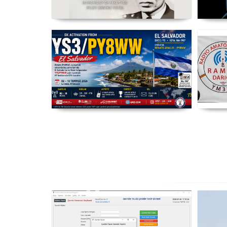
Şehit Pilot Yüzbaşı Cengiz Topel
WR
Anma Etkinliği Başladı - TC3CT
03 Ağustos - 30 Eylül
YS3/PY8WW Türkiye'den FT8
Mümkün