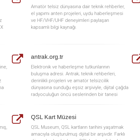
Amatör telsiz dünyasına dair teknik rehberler,
el yapımı anten projeleri, uydu haberleşmesi
z
ve HF/VHF/UHF deneyimleri paylaşan
DX
kapsamlı bilgi kaynağı.
antrak.org.tr
ine,
Elektronik ve haberleşme tutkunlarının
buluşma adresi. Antrak; teknik rehberleri,
z
derinlikli projeleri ve amatör telsizcilik
na
dünyasına sunduğu eşsiz arşiviyle, dijital çağda
radyoculuğun öncü seslerinden bir tanesi
QSL Kart Müzesi
mış,
QSL Museum, QSL kartların tarihini yaşatmak
amacıyla oluşturulmuş dijital bir arşivdir. Farklı