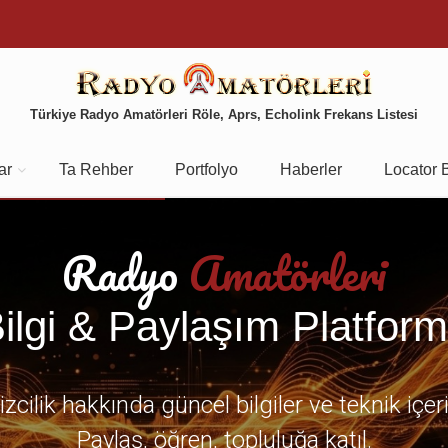
Türkiye Radyo Amatörleri Röle, Aprs, Echolink Frekans Listesi
ar
Ta Rehber
Portfolyo
Haberler
Locator 
Radyo
Amatörleri
ilgi & Paylaşım Platfor
zcilik hakkında güncel bilgiler ve teknik içer
Paylaş, öğren, topluluğa katıl.