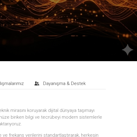
lışmalarımız
Dayanışma & Destek
eknik mirasını koruyarak dijital dünyaya taşımayı
ze biriken bilgi ve tecrübeyi modern sistemlerle
aktarıyoruz.
ve frekans verilerini standartlaştırarak, herkesin