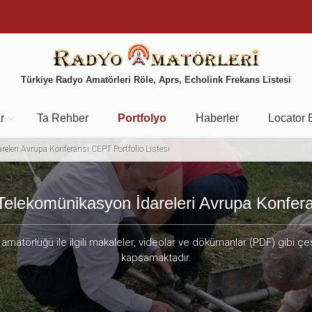
Türkiye Radyo Amatörleri Röle, Aprs, Echolink Frekans Listesi
r
Ta Rehber
Portfolyo
Haberler
Locator 
eleri Avrupa Konferansı CEPT Portfolio Listesi
Telekomünikasyon İdareleri Avrupa Konfe
amatörlüğü ile ilgili makaleler, videolar ve dökümanlar (PDF) gibi çeş
kapsamaktadır.