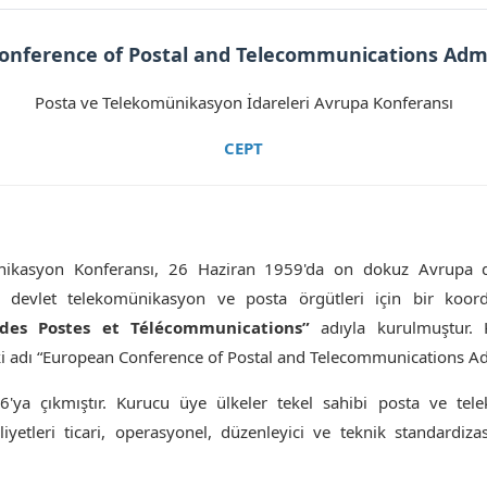
onference of Postal and Telecommunications Admi
Posta ve Telekomünikasyon İdareleri Avrupa Konferansı
CEPT
ikasyon Konferansı, 26 Haziran 1959'da on dokuz Avrupa devl
devlet telekomünikasyon ve posta örgütleri için bir koor
des Postes et Télécommunications”
adıyla kurulmuştur. K
 adı “European Conference of Postal and Telecommunications Admi
26'ya çıkmıştır. Kurucu üye ülkeler tekel sahibi posta ve tel
yetleri ticari, operasyonel, düzenleyici ve teknik standardiza