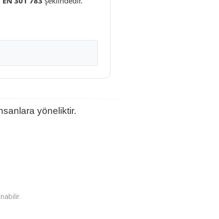
ı
EN 301 783
şeklindedir.
sanlara yöneliktir.
abilir.