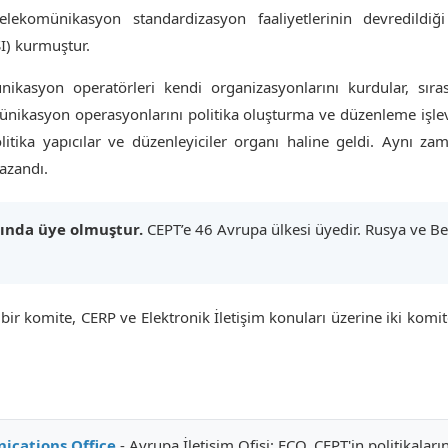
lekomünikasyon standardizasyon faaliyetlerinin devredildi
SI) kurmuştur.
ikasyon operatörleri kendi organizasyonlarını kurdular, sır
nikasyon operasyonlarını politika oluşturma ve düzenleme işlev
olitika yapıcılar ve düzenleyiciler organı haline geldi. Aynı
azandı.
lında üye olmuştur.
CEPT’e 46 Avrupa ülkesi üyedir. Rusya ve Be
 bir komite, CERP ve Elektronik İletişim konuları üzerine iki kom
i
cations Office
- Avrupa İletişim Ofisi: ECO, CEPT'in politikalarını