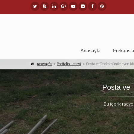
Anasayfa
Frekansla
Anasayfa
Portfolio Listesi
Posta ve Telekomünikasyon İdar
Posta ve 
Bu içerik radyo 