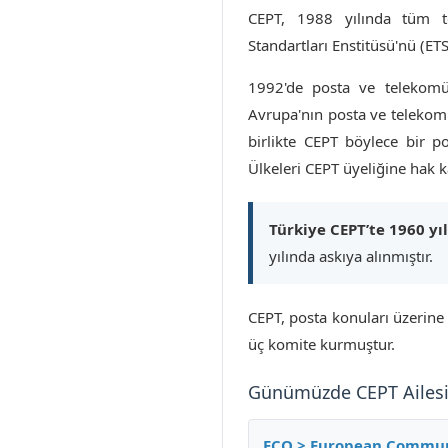
CEPT, 1988 yılında tüm te
Standartları Enstitüsü'nü (ET
1992'de posta ve telekomün
Avrupa'nın posta ve telekomü
birlikte CEPT böylece bir p
Ülkeleri CEPT üyeliğine hak k
Türkiye CEPT’te 1960 yı
yılında askıya alınmıştır.
CEPT, posta konuları üzerine
üç komite kurmuştur.
Günümüzde CEPT Ailes
ECO > European Communi