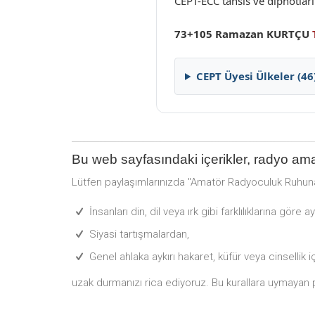
CEPT-ECC tahsis ve dipnotlar
73+105 Ramazan KURTÇU
CEPT Üyesi Ülkeler (46
Bu web sayfasındaki içerikler, radyo ama
Lütfen paylaşımlarınızda "Amatör Radyoculuk Ruhu
İnsanları din, dil veya ırk gibi farklılıklarına göre a
Siyasi tartışmalardan,
Genel ahlaka aykırı hakaret, küfür veya cinsellik 
uzak durmanızı rica ediyoruz. Bu kurallara uymayan pay