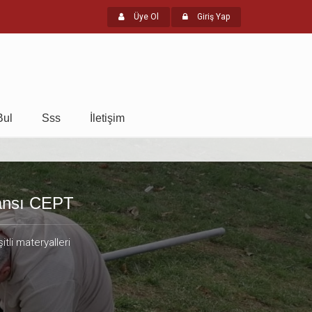
Üye Ol
Giriş Yap
Bul
Sss
İletişim
ransı CEPT
itli materyalleri