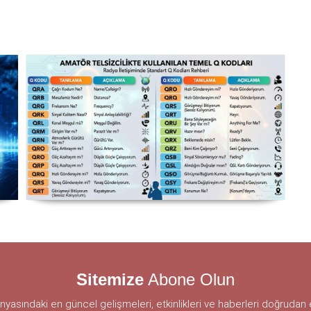
Uluslararası Haberleşmede
Kullanılan Q Kodları - Detaylı
Sitemize
Abone Olun
yasındaki en güncel gelişmeleri, etkinlikleri ve haberleri doğrudan