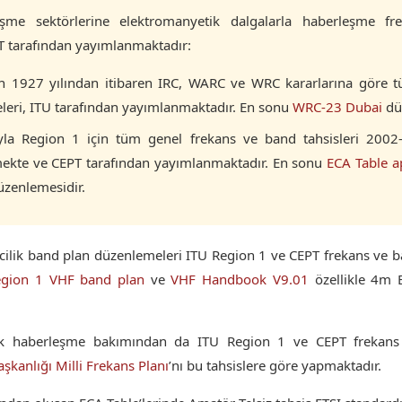
me sektörlerine elektromanyetik dalgalarla haberleşme fr
T tarafından yayımlanmaktadır:
in 1927 yılından itibaren IRC, WARC ve WRC kararlarına göre 
eleri, ITU tarafından yayımlanmaktadır. En sonu
WRC-23 Dubai
dü
yla Region 1 için tüm genel frekans ve band tahsisleri 2002-
mekte ve CEPT tarafından yayımlanmaktadır. En sonu
ECA Table a
zenlemesidir.
cilik band plan düzenlemeleri ITU Region 1 ve CEPT frekans ve b
gion 1 VHF band plan
ve
VHF Handbook V9.01
özellikle 4m B
nik haberleşme bakımından da ITU Region 1 ve CEPT frekans 
aşkanlığı
Milli Frekans Planı
’nı bu tahsislere göre yapmaktadır.