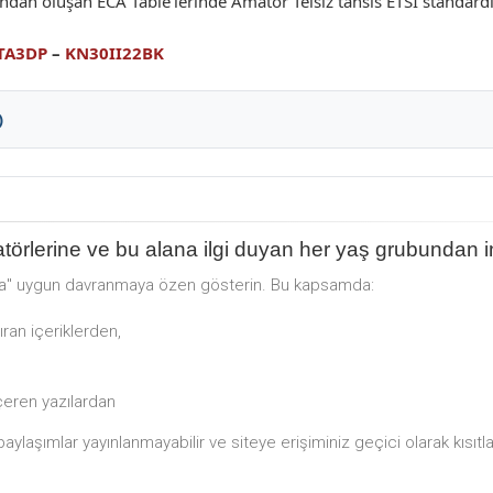
ından oluşan ECA Table’lerinde Amatör Telsiz tahsis ETSI standard
TA3DP
–
KN30II22BK
)
törlerine ve bu alana ilgi duyan her yaş grubundan in
na" uygun davranmaya özen gösterin. Bu kapsamda:
yıran içeriklerden,
içeren yazılardan
laşımlar yayınlanmayabilir ve siteye erişiminiz geçici olarak kısıtlan