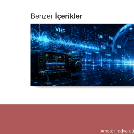
Benzer
İçerikler
Elektronik Sözlük Amatör Telsizcilik
Ağırlıklı Elektronik Kısaltmalar-
Kelimeler-Terimler
Amatör radyo dün