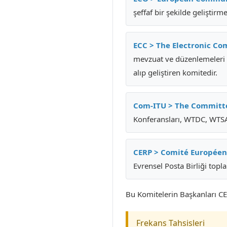
şeffaf bir şekilde geliştir
ECC > The Electronic C
mevzuat ve düzenlemeleri di
alıp geliştiren komitedir.
Com-ITU > The Committee
Konferansları, WTDC, WTSA 
CERP > Comité Européen
Evrensel Posta Birliği top
Bu Komitelerin Başkanları CE
Frekans Tahsisleri