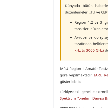
Dünyada bütün haberleş
düzenlemeleri ITU ve CEP
Region 1,2 ve 3 iç
tahsisleri düzenlem
Avrupa ve dolayısı
tarafından belirlen
kHz to 3000 GHz)
dü
IARU Region 1 Amatör Telsiz
göre yapılmaktadır.
IARU Re
gösterilebilir.
Türkiye’deki genel elektro
Spektrum Yönetimi Dairesi B