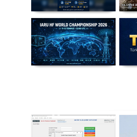
Amatör Telsizcilik Mevzuat
T
Çalışması
IARU HF World Championship
2026
Ha