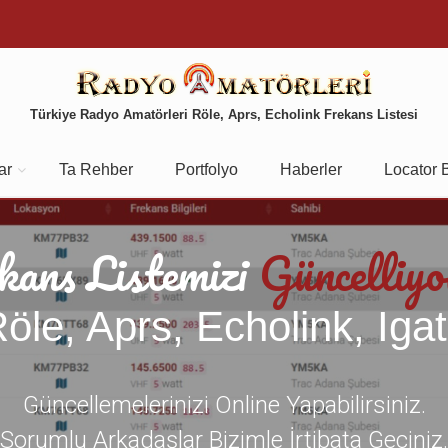
Türkiye Radyo Amatörleri Röle, Aprs, Echolink Frekans Listesi
ar
Ta Rehber
Portfolyo
Haberler
Locator 
kans Listemizi
Güncelliyo
öle, Aprs, Echolink, Iga
Güncellemelerinizi Online Yapabilirsiniz.
Sorumlu Arkadaşlar Bizimle İrtibata Geçiniz.