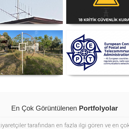
i Anten Yönü Nasıl Belirlenir
Amatör Telsiz İstasyonlar
Güvenlik Talimatı [18 Kriti
Kural] - 2026 Güncel
nyetik Lup Anten (Magnetic
Posta ve Telekomünikasyo
Loop Antenna)
İdareleri Avrupa Konferans
CEPT
En Çok Görüntülenen
Portfolyolar
yaretçiler tarafından en fazla ilgi gören ve en ç