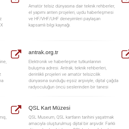
Amatör telsiz dünyasına dair teknik rehberler,
el yapımı anten projeleri, uydu haberleşmesi
z
ve HF/VHF/UHF deneyimleri paylaşan
DX
kapsamlı bilgi kaynağı.
antrak.org.tr
ine,
Elektronik ve haberleşme tutkunlarının
buluşma adresi. Antrak; teknik rehberleri,
z
derinlikli projeleri ve amatör telsizcilik
na
dünyasına sunduğu eşsiz arşiviyle, dijital çağda
radyoculuğun öncü seslerinden bir tanesi
QSL Kart Müzesi
mış,
QSL Museum, QSL kartların tarihini yaşatmak
amacıyla oluşturulmuş dijital bir arşivdir. Farklı