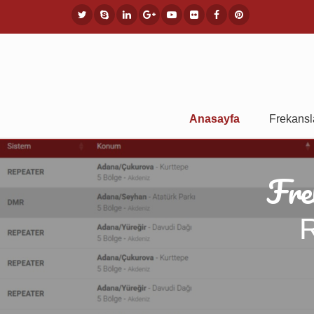
Anasayfa
Frekansl
Fre
R