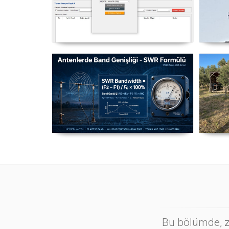
NexQso Telsiz Çevrim Kayıt
Yag
Programı Güncelleme 03.08.2026
Antenlerde Band Genişliği SWR
Ma
Hesaplama Formülü - 2026
Güncel
Bu bölümde, zi