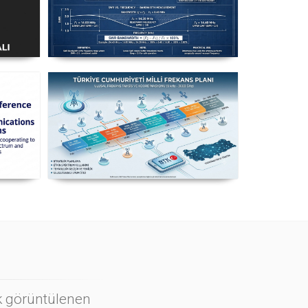
ı
Uzuntel’den Yagi’ye
k
[Longwire’den Yagi-Uda’ya Anten
Seçimi] - 2026 Güncel
n
Milli Frekans Planı
ı
ok görüntülenen