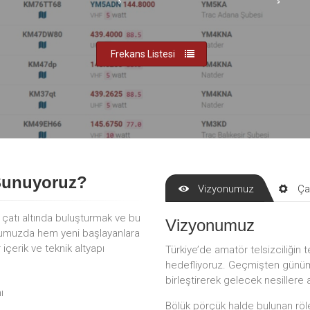
Frekans Listesi
Sunuyoruz?
Vizyonumuz
Ça
r çatı altında buluşturmak ve bu
Vizyonumuz
mumuzda hem yeni başlayanlara
çerik ve teknik altyapı
Türkiye’de amatör telsizciliğin t
hedefliyoruz. Geçmişten günümü
birleştirerek gelecek nesillere 
ı
Bölük pörçük halde bulunan röle 