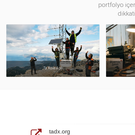
portfolyo içer
dikkat
Ta Röle Aşkı
tadx.org