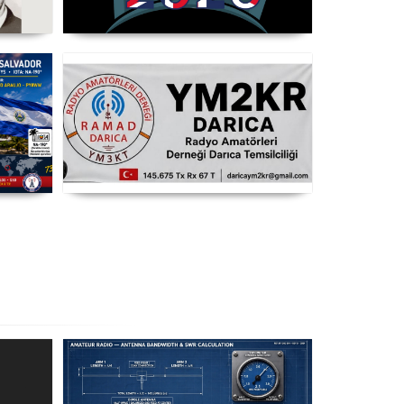
opel
WRTC 2026 Şampiyonu Litvanya
3CT
Takımı
T8
RAMAD Darıca Temsilciliği
YM2KR