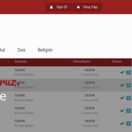
Üye Ol
Giriş Yap
Bul
Sss
İletişim
ruz.
te