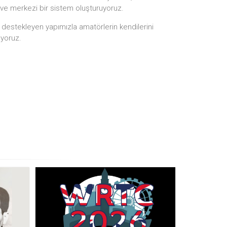
 ve merkezi bir sistem oluşturuyoruz.
i destekleyen yapımızla amatörlerin kendilerini
ıyoruz.