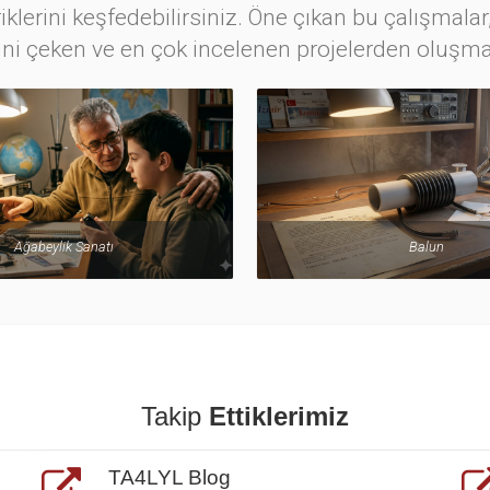
iklerini keşfedebilirsiniz. Öne çıkan bu çalışmalar,
ini çeken ve en çok incelenen projelerden oluşma
Ağabeylik Sanatı
Balun
Takip
Ettiklerimiz
TA4LYL Blog