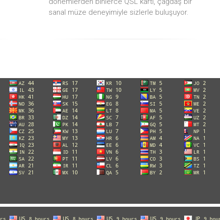
dönemlerden binlerce QSL kartı, çağdaş bir
sanal müze deneyimiyle sizlerle buluşuyor.