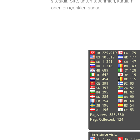
sitesidir. Site; anten tasarımları, kurulum
önerileri içerikleri sunar.