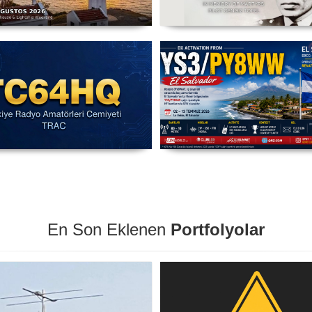
C3X - Sarpıncık Feneri'nden
Şehit Pilot Yüzbaşı Cengiz T
ILLW'de Aktif Olacak - 14-16
Anma Etkinliği Başladı - TC
Ağustos 2026 Karaburun
03 Ağustos - 30 Eylül
IARU HF Yarışması TC64HQ
YS3/PY8WW Türkiye'den F
vada Olacak (Trac Şubeleri )
Mümkün
En Son Eklenen
Portfolyolar