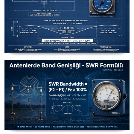
Uzuntel’den Yagi’ye [Longwire’den Yagi-Uda’ya Anten
Seçimi] - 2026 Güncel
Antenlerde Band Genişliği SWR Hesaplama Formülü -