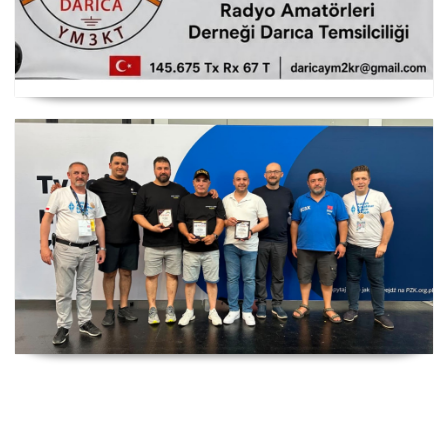
RAMAD Darıca Temsilciliği YM2KR
SP DX Contest Ödülleri Friedrichshafen HAM Radio
Fuarı'nda Sahiplerini Buldu