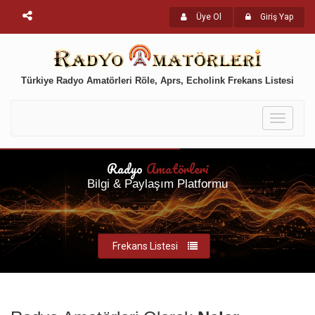
Üye Ol
Giriş Yap
Türkiye Radyo Amatörleri Röle, Aprs, Echolink Frekans Listesi
Toggle
navigati
Radyo
Amatörleri
Bilgi & Paylaşım Platformu
Frekans Listesi