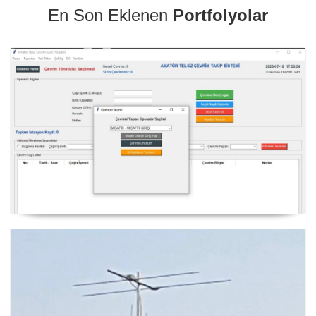
En Son Eklenen
Portfolyolar
NexQso Telsiz Çevrim Kayıt Programı Güncelleme
03.08.2026