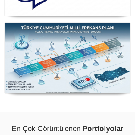
Posta ve Telekomünikasyon İdareleri Avrupa Konferansı
CEPT
Milli Frekans Planı
En Çok Görüntülenen
Portfolyolar