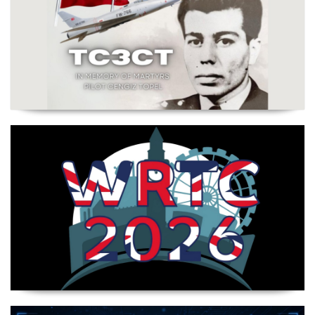
Şehit Pilot Yüzbaşı Cengiz Topel Anma Etkinliği
Başladı - TC3CT 03 Ağustos - 30 Eylül
WRTC 2026 Şampiyonu Litvanya Takımı