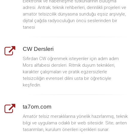
Elektronik ve haberleşme tutkunlarının buluşma
adresi. Antrak; teknik rehberleri, derinlikli projeleri ve
amatör telsizcilik dünyasına sunduğu eşsiz arşiviyle,
dijital çağda radyoculuğun öncü seslerinden bir
tanesi
CW Dersleri
Sıfırdan CW öğrenmek isteyenler için adım adım
Mors alfabesi dersleri. Ritmik duyum teknikleri,
karakter çalışmaları ve pratik egzersizlerle
telsizciliğin evrensel dilini usta bir öğreticiyle
keşfedin.
ta7om.com
Amatör telsiz meraklılarına yönelik hazırlanmış, teknik
bilgi ve uygulama odaklı bir web sitesidir. Site; anten
tasarımları, kurulum önerileri içerikleri sunar.