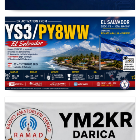
IARU HF Yarışması TC64HQ Havada Olacak (Trac
Şubeleri )
YS3/PY8WW Türkiye'den FT8 Mümkün