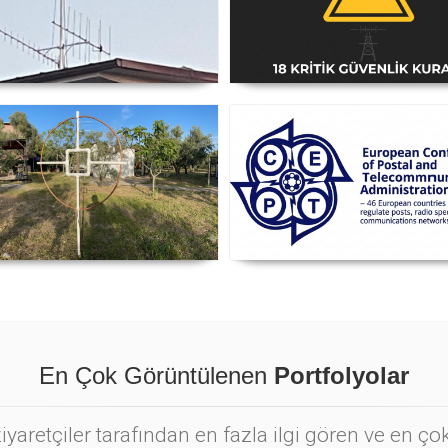
i Anten Yönü Nasıl Belirlenir
Amatör Telsiz İstasyonlar
Güvenlik Talimatı [18 Kriti
Kural] - 2026 Güncel
nyetik Lup Anten (Magnetic
Posta ve Telekomünikasyo
Loop Antenna)
İdareleri Avrupa Konferans
CEPT
En Çok Görüntülenen
Portfolyolar
yaretçiler tarafından en fazla ilgi gören ve en ç