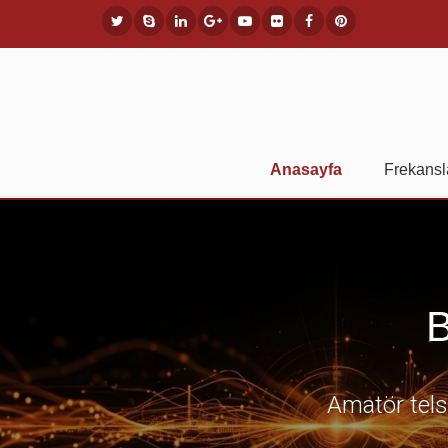
Anasayfa
Frekansl
B
Amatör telsi