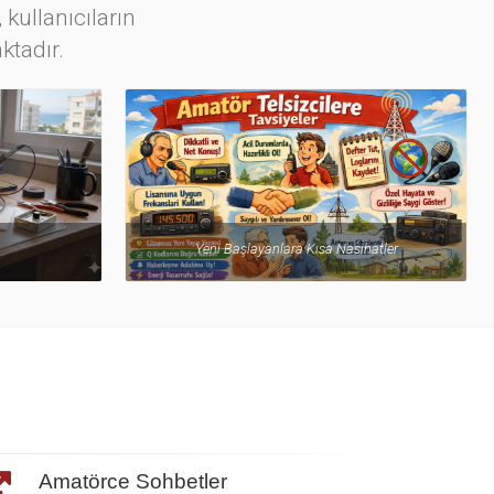
 kullanıcıların
ktadır.
ihatler
HF Frekanslar ve Özellikleri
Amatörce Sohbetler