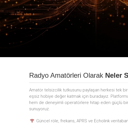
Radyo Amatörleri Olarak
Neler 
Amatör telsizcilik tutkusunu paylaşan herkesi tek bi
eşsiz hobiye değer katmak için buradayız. Platfor
hem de deneyimli operatörlere hitap eden güçlü bir i
sunuyoruz.
Güncel röle, frekans, APRS ve Echolink veritaban