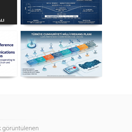
ı
Uzuntel’den Yagi’ye
k
[Longwire’den Yagi-Uda’ya Anten
Seçimi] - 2026 Güncel
n
Milli Frekans Planı
ı
ok görüntülenen