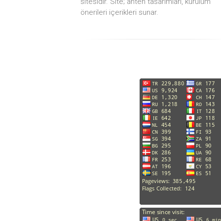
sitesidir. Site; anten tasarımları, kurulum
önerileri içerikleri sunar.