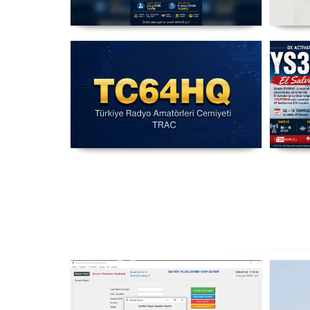
Amatör Telsizcilik Mevzuat
Şeh
Çalışması
An
IARU HF Yarışması TC64HQ
Y
Havada Olacak (Trac Şubeleri )