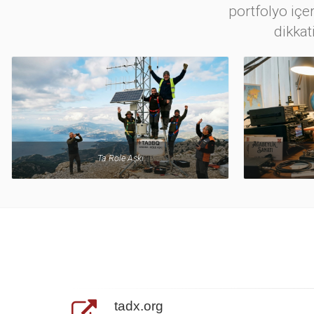
portfolyo içer
dikkat
Ağabeylik Sanatı
tadx.org