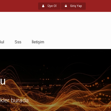
Üye Ol
Giriş Yap
Bul
Sss
İletişim
mu
ikler burada.