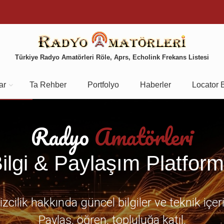
Türkiye Radyo Amatörleri Röle, Aprs, Echolink Frekans Listesi
ar
Ta Rehber
Portfolyo
Haberler
Locator 
Radyo
Amatörleri
ilgi & Paylaşım Platfor
zcilik hakkında güncel bilgiler ve teknik içer
Paylaş, öğren, topluluğa katıl.