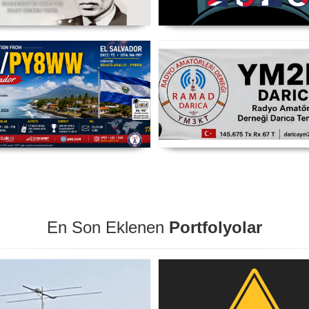
it Pilot Yüzbaşı Cengiz Topel
WRTC 2026 Şampiyonu Litva
ma Etkinliği Başladı - TC3CT
Takımı
03 Ağustos - 30 Eylül
S3/PY8WW Türkiye'den FT8
RAMAD Darıca Temsilciliğ
Mümkün
YM2KR
En Son Eklenen
Portfolyolar