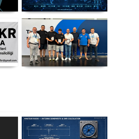
nya
IARU HF World Championship
2026
i
SP DX Contest Ödülleri
Friedrichshafen HAM Radio
Fuarı'nda Sahiplerini Buldu