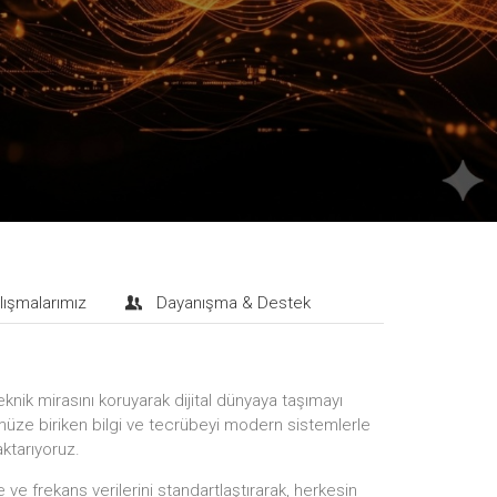
lışmalarımız
Dayanışma & Destek
eknik mirasını koruyarak dijital dünyaya taşımayı
ze biriken bilgi ve tecrübeyi modern sistemlerle
aktarıyoruz.
ve frekans verilerini standartlaştırarak, herkesin