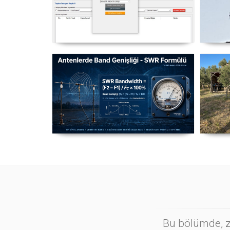
NexQso Telsiz Çevrim Kayıt
Yag
Programı Güncelleme 03.08.2026
Antenlerde Band Genişliği SWR
Ma
Hesaplama Formülü - 2026
Güncel
Bu bölümde, zi