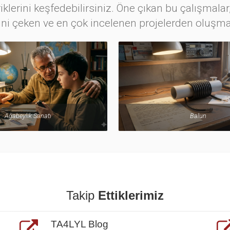
iklerini keşfedebilirsiniz. Öne çıkan bu çalışmalar,
ini çeken ve en çok incelenen projelerden oluşma
Balun
Yeni Başlayanlara Kısa Nas
Takip
Ettiklerimiz
TA4LYL Blog