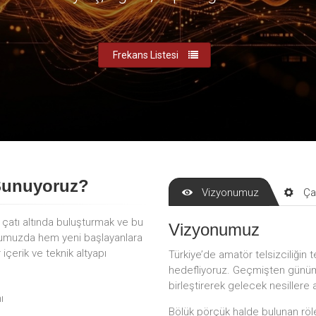
Frekans Listesi
Sunuyoruz?
Vizyonumuz
Ça
r çatı altında buluşturmak ve bu
Vizyonumuz
mumuzda hem yeni başlayanlara
çerik ve teknik altyapı
Türkiye’de amatör telsizciliğin t
hedefliyoruz. Geçmişten günümü
birleştirerek gelecek nesillere 
ı
Bölük pörçük halde bulunan röle 