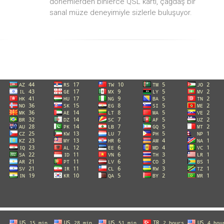
dönemlerden binlerce QSL kartı, çağdaş bir
sanal müze deneyimiyle sizlerle buluşuyor.