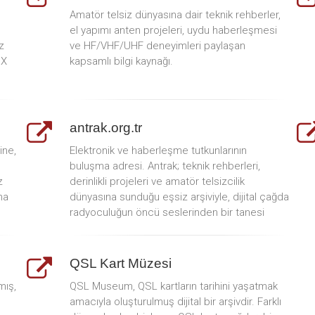
Amatör telsiz dünyasına dair teknik rehberler,
el yapımı anten projeleri, uydu haberleşmesi
z
ve HF/VHF/UHF deneyimleri paylaşan
DX
kapsamlı bilgi kaynağı.
antrak.org.tr
ine,
Elektronik ve haberleşme tutkunlarının
buluşma adresi. Antrak; teknik rehberleri,
z
derinlikli projeleri ve amatör telsizcilik
na
dünyasına sunduğu eşsiz arşiviyle, dijital çağda
radyoculuğun öncü seslerinden bir tanesi
QSL Kart Müzesi
mış,
QSL Museum, QSL kartların tarihini yaşatmak
amacıyla oluşturulmuş dijital bir arşivdir. Farklı