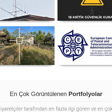
i Anten Yönü Nasıl Belirlenir
Amatör Telsiz İstasyonlar
Güvenlik Talimatı [18 Kriti
Kural] - 2026 Güncel
nyetik Lup Anten (Magnetic
Posta ve Telekomünikasyo
Loop Antenna)
İdareleri Avrupa Konferans
CEPT
En Çok Görüntülenen
Portfolyolar
yaretçiler tarafından en fazla ilgi gören ve en ç