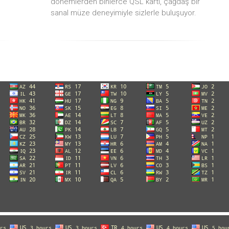
dönemlerden binlerce QSL kartı, çağdaş bir
sanal müze deneyimiyle sizlerle buluşuyor.