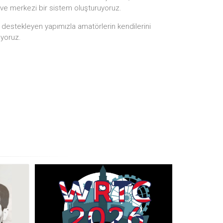
 ve merkezi bir sistem oluşturuyoruz.
i destekleyen yapımızla amatörlerin kendilerini
ıyoruz.