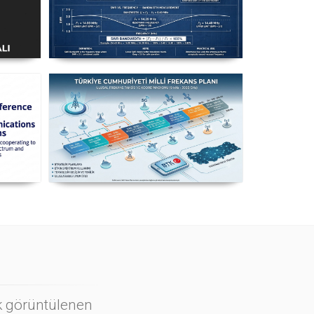
ı
Uzuntel’den Yagi’ye
k
[Longwire’den Yagi-Uda’ya Anten
Seçimi] - 2026 Güncel
n
Milli Frekans Planı
ı
ok görüntülenen