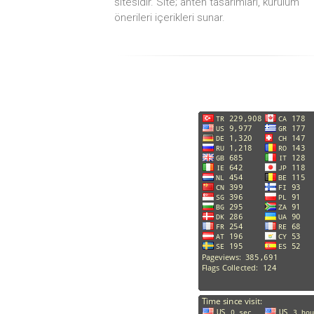
sitesidir. Site; anten tasarımları, kurulum
önerileri içerikleri sunar.