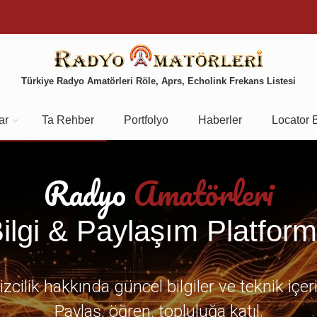
Türkiye Radyo Amatörleri Röle, Aprs, Echolink Frekans Listesi
ar
Ta Rehber
Portfolyo
Haberler
Locator 
Radyo
Amatörleri
ilgi & Paylaşım Platfor
zcilik hakkında güncel bilgiler ve teknik içer
Paylaş, öğren, topluluğa katıl.