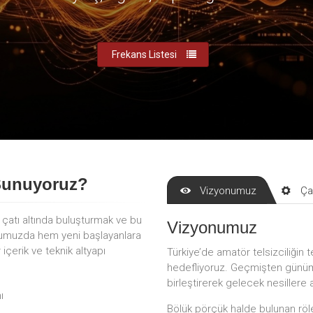
Frekans Listesi
Sunuyoruz?
Vizyonumuz
Ça
r çatı altında buluşturmak ve bu
Vizyonumuz
mumuzda hem yeni başlayanlara
çerik ve teknik altyapı
Türkiye’de amatör telsizciliğin t
hedefliyoruz. Geçmişten günümü
birleştirerek gelecek nesillere 
ı
Bölük pörçük halde bulunan röle 