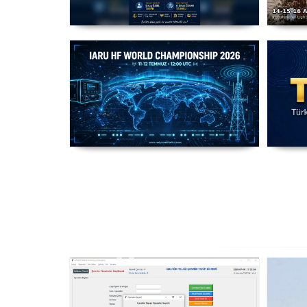
Amatör Telsizcilik Mevzuat
T
Çalışması
IARU HF World Championship
2026
Ha