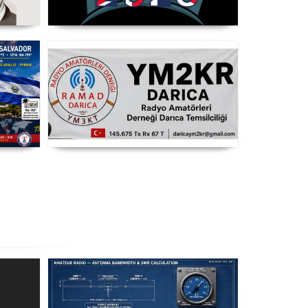
opel
WRTC 2026 Şampiyonu Litvanya
3CT
Takımı
T8
RAMAD Darıca Temsilciliği
YM2KR