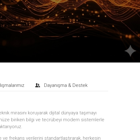
lışmalarımız
Dayanışma & Destek
eknik mirasını koruyarak dijital dünyaya taşımayı
ze biriken bilgi ve tecrübeyi modern sistemlerle
aktarıyoruz.
ve frekans verilerini standartlaştırarak, herkesin