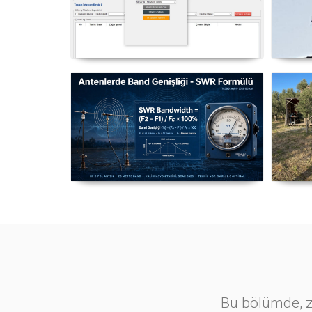
NexQso Telsiz Çevrim Kayıt
Yag
Programı Güncelleme 03.08.2026
Antenlerde Band Genişliği SWR
Ma
Hesaplama Formülü - 2026
Güncel
Bu bölümde, zi