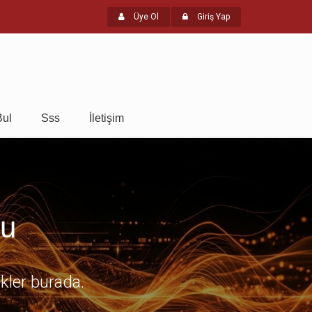
Üye Ol
Giriş Yap
Bul
Sss
İletişim
mu
ikler burada.