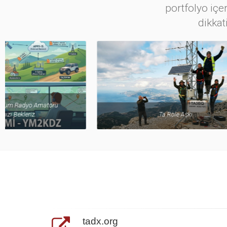
portfolyo içer
dikkat
Ta Röle Aşkı
tadx.org