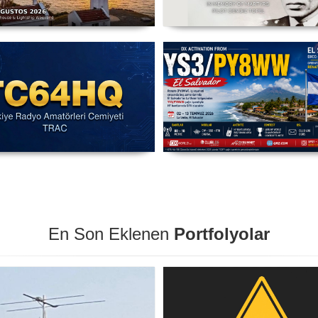
C3X - Sarpıncık Feneri'nden
Şehit Pilot Yüzbaşı Cengiz T
ILLW'de Aktif Olacak - 14-16
Anma Etkinliği Başladı - TC
Ağustos 2026 Karaburun
03 Ağustos - 30 Eylül
IARU HF Yarışması TC64HQ
YS3/PY8WW Türkiye'den F
vada Olacak (Trac Şubeleri )
Mümkün
En Son Eklenen
Portfolyolar