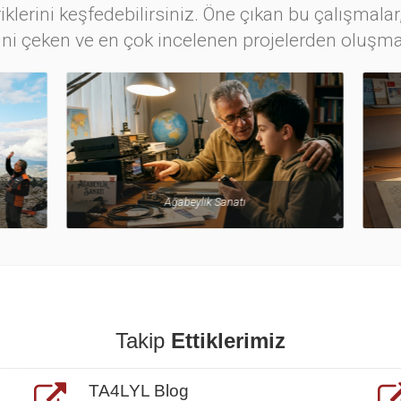
iklerini keşfedebilirsiniz. Öne çıkan bu çalışmalar,
ini çeken ve en çok incelenen projelerden oluşma
Ağabeylik Sanatı
Balun
Takip
Ettiklerimiz
TA4LYL Blog