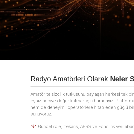
Radyo Amatörleri Olarak
Neler 
Amatör telsizcilik tutkusunu paylaşan herkesi tek bi
eşsiz hobiye değer katmak için buradayız. Platfor
hem de deneyimli operatörlere hitap eden güçlü bir i
sunuyoruz.
Güncel röle, frekans, APRS ve Echolink veritaban