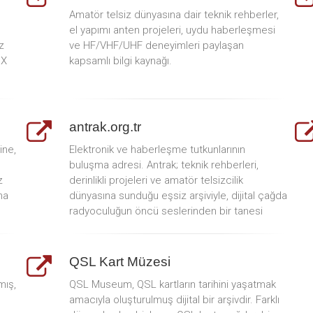
Amatör telsiz dünyasına dair teknik rehberler,
el yapımı anten projeleri, uydu haberleşmesi
z
ve HF/VHF/UHF deneyimleri paylaşan
DX
kapsamlı bilgi kaynağı.
antrak.org.tr
ine,
Elektronik ve haberleşme tutkunlarının
buluşma adresi. Antrak; teknik rehberleri,
z
derinlikli projeleri ve amatör telsizcilik
na
dünyasına sunduğu eşsiz arşiviyle, dijital çağda
radyoculuğun öncü seslerinden bir tanesi
QSL Kart Müzesi
mış,
QSL Museum, QSL kartların tarihini yaşatmak
amacıyla oluşturulmuş dijital bir arşivdir. Farklı