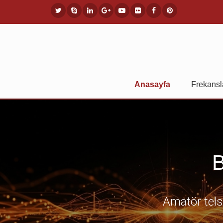
Anasayfa
Frekansl
B
Amatör telsi