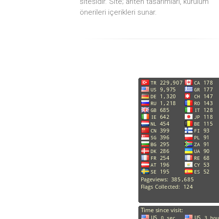
sitesidir. Site; anten tasarımları, kurulum
önerileri içerikleri sunar.