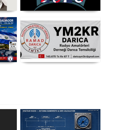
opel
WRTC 2026 Şampiyonu Litvanya
3CT
Takımı
T8
RAMAD Darıca Temsilciliği
YM2KR