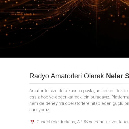
Radyo Amatörleri Olarak
Neler 
Amatör telsizcilik tutkusunu paylaşan herkesi tek bi
eşsiz hobiye değer katmak için buradayız. Platfor
hem de deneyimli operatörlere hitap eden güçlü bir i
sunuyoruz.
Güncel röle, frekans, APRS ve Echolink veritaban