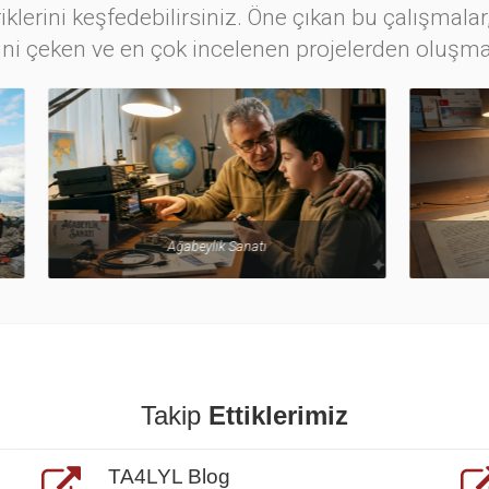
iklerini keşfedebilirsiniz. Öne çıkan bu çalışmalar,
ini çeken ve en çok incelenen projelerden oluşma
Ağabeylik Sanatı
Balun
Takip
Ettiklerimiz
TA4LYL Blog