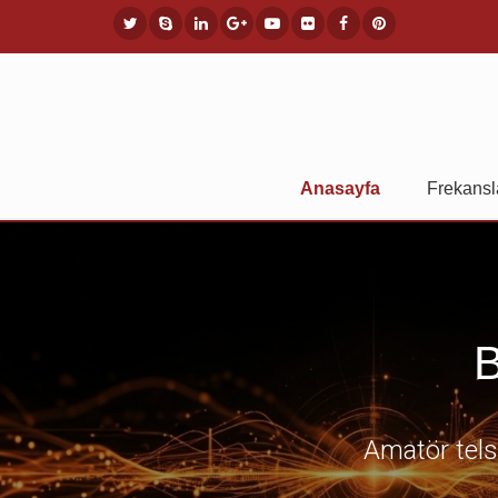
Anasayfa
Frekansl
B
Amatör telsi