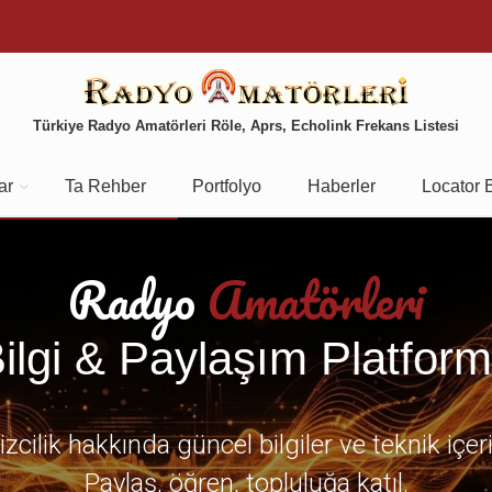
Türkiye Radyo Amatörleri Röle, Aprs, Echolink Frekans Listesi
ar
Ta Rehber
Portfolyo
Haberler
Locator 
Radyo
Amatörleri
ilgi & Paylaşım Platfor
zcilik hakkında güncel bilgiler ve teknik içer
Paylaş, öğren, topluluğa katıl.