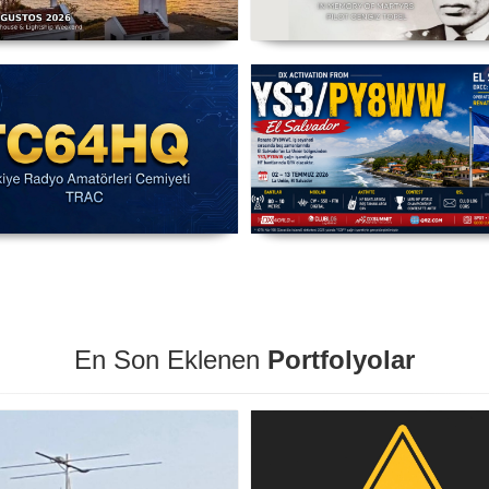
C3X - Sarpıncık Feneri'nden
Şehit Pilot Yüzbaşı Cengiz T
ILLW'de Aktif Olacak - 14-16
Anma Etkinliği Başladı - TC
Ağustos 2026 Karaburun
03 Ağustos - 30 Eylül
IARU HF Yarışması TC64HQ
YS3/PY8WW Türkiye'den F
vada Olacak (Trac Şubeleri )
Mümkün
En Son Eklenen
Portfolyolar