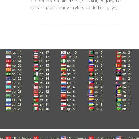
dönemlerden binlerce QSL kartı, çağdaş bir
sanal müze deneyimiyle sizlerle buluşuyor.