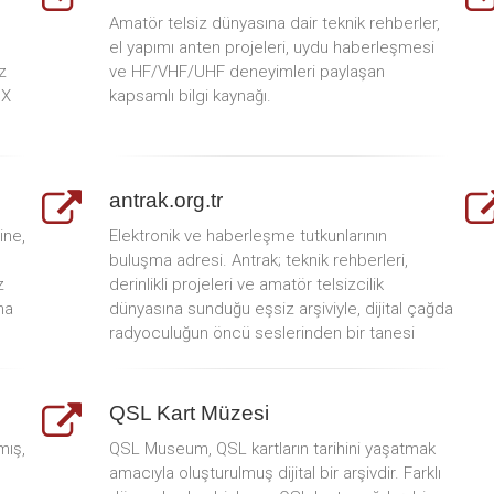
Amatör telsiz dünyasına dair teknik rehberler,
el yapımı anten projeleri, uydu haberleşmesi
z
ve HF/VHF/UHF deneyimleri paylaşan
DX
kapsamlı bilgi kaynağı.
antrak.org.tr
ine,
Elektronik ve haberleşme tutkunlarının
buluşma adresi. Antrak; teknik rehberleri,
z
derinlikli projeleri ve amatör telsizcilik
na
dünyasına sunduğu eşsiz arşiviyle, dijital çağda
radyoculuğun öncü seslerinden bir tanesi
QSL Kart Müzesi
mış,
QSL Museum, QSL kartların tarihini yaşatmak
amacıyla oluşturulmuş dijital bir arşivdir. Farklı