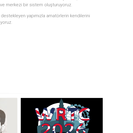
 ve merkezi bir sistem oluşturuyoruz.
i destekleyen yapımızla amatörlerin kendilerini
ıyoruz.