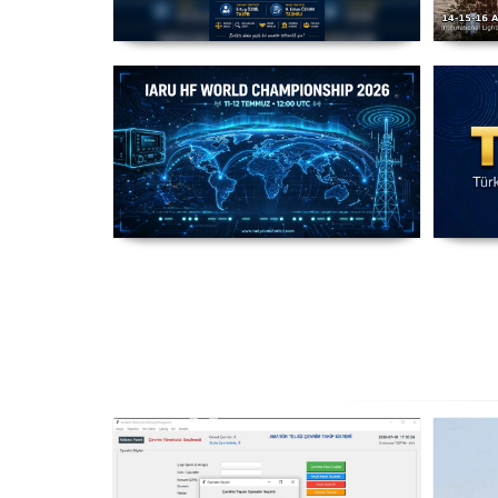
Amatör Telsizcilik Mevzuat
T
Çalışması
IARU HF World Championship
2026
Ha