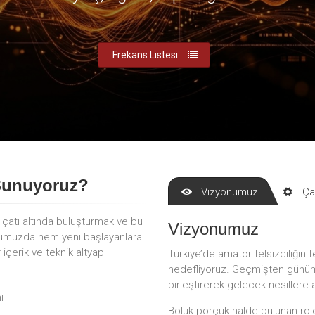
Frekans Listesi
Sunuyoruz?
Vizyonumuz
Ça
r çatı altında buluşturmak ve bu
Vizyonumuz
mumuzda hem yeni başlayanlara
çerik ve teknik altyapı
Türkiye’de amatör telsizciliğin t
hedefliyoruz. Geçmişten günümü
birleştirerek gelecek nesillere 
ı
Bölük pörçük halde bulunan röle 