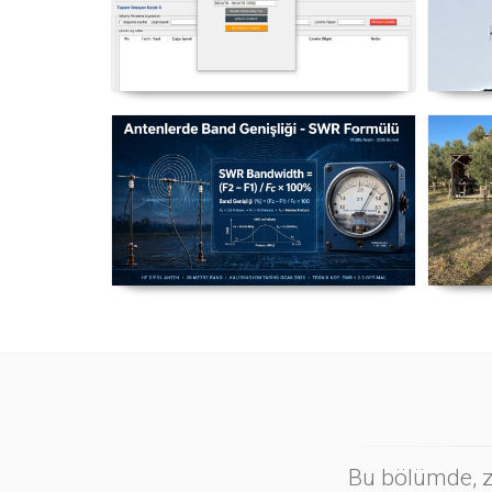
NexQso Telsiz Çevrim Kayıt
Yag
Programı Güncelleme 03.08.2026
Antenlerde Band Genişliği SWR
Ma
Hesaplama Formülü - 2026
Güncel
Bu bölümde, zi