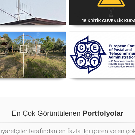
i Anten Yönü Nasıl Belirlenir
Amatör Telsiz İstasyonlar
Güvenlik Talimatı [18 Kriti
Kural] - 2026 Güncel
nyetik Lup Anten (Magnetic
Posta ve Telekomünikasyo
Loop Antenna)
İdareleri Avrupa Konferans
CEPT
En Çok Görüntülenen
Portfolyolar
yaretçiler tarafından en fazla ilgi gören ve en ç