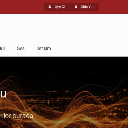
Üye Ol
Giriş Yap
Bul
Sss
İletişim
mu
ikler burada.