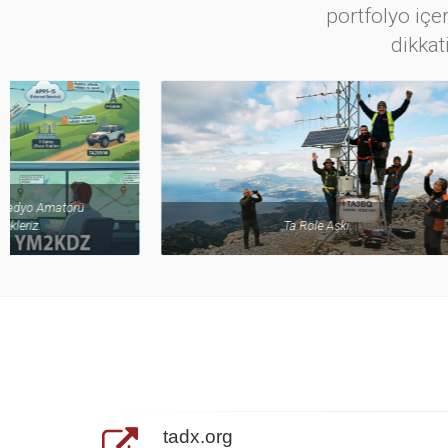
portfolyo içer
dikkat
Ta Röle Aşkı
tadx.org