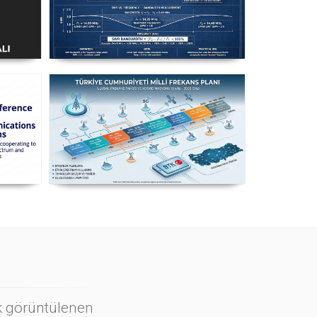
ı
Uzuntel’den Yagi’ye
k
[Longwire’den Yagi-Uda’ya Anten
Seçimi] - 2026 Güncel
n
Milli Frekans Planı
ı
ok görüntülenen