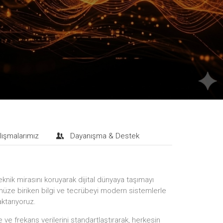
lışmalarımız
Dayanışma & Destek
eknik mirasını koruyarak dijital dünyaya taşımayı
ze biriken bilgi ve tecrübeyi modern sistemlerle
aktarıyoruz.
ve frekans verilerini standartlaştırarak, herkesin