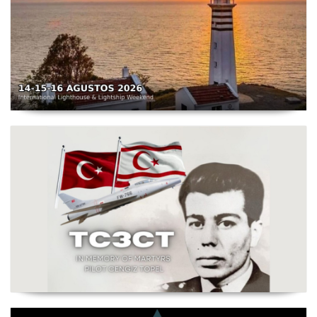
TC3X - Sarpıncık Feneri'nden ILLW'de Aktif Olacak - 14-
16 Ağustos 2026 Karaburun
Şehit Pilot Yüzbaşı Cengiz Topel Anma Etkinliği
Başladı - TC3CT 03 Ağustos - 30 Eylül