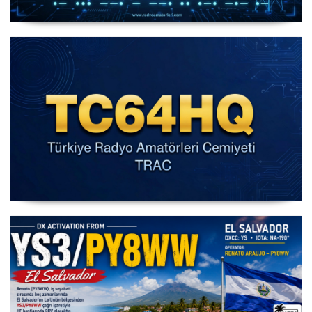
IARU HF World Championship 2026
IARU HF Yarışması TC64HQ Havada Olacak (Trac
Şubeleri )