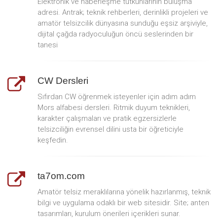
Elektronik ve haberleşme tutkunlarının buluşma
adresi. Antrak; teknik rehberleri, derinlikli projeleri ve
amatör telsizcilik dünyasına sunduğu eşsiz arşiviyle,
dijital çağda radyoculuğun öncü seslerinden bir
tanesi
CW Dersleri
Sıfırdan CW öğrenmek isteyenler için adım adım
Mors alfabesi dersleri. Ritmik duyum teknikleri,
karakter çalışmaları ve pratik egzersizlerle
telsizciliğin evrensel dilini usta bir öğreticiyle
keşfedin.
ta7om.com
Amatör telsiz meraklılarına yönelik hazırlanmış, teknik
bilgi ve uygulama odaklı bir web sitesidir. Site; anten
tasarımları, kurulum önerileri içerikleri sunar.