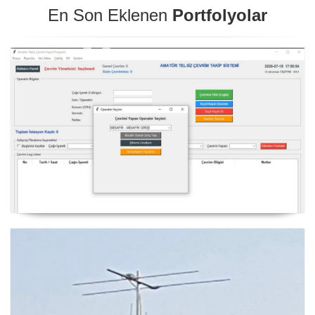
En Son Eklenen
Portfolyolar
NexQso Telsiz Çevrim Kayıt Programı Güncelleme
03.08.2026