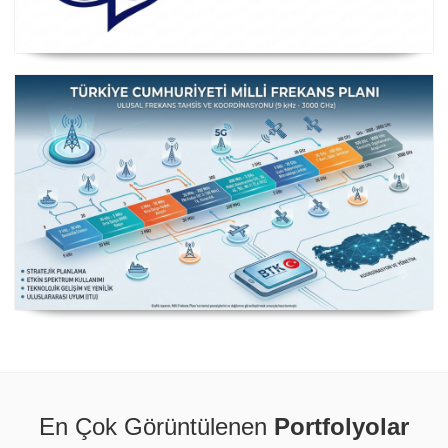
Posta ve Telekomünikasyon İdareleri Avrupa Konferansı
CEPT
Milli Frekans Planı
En Çok Görüntülenen
Portfolyolar