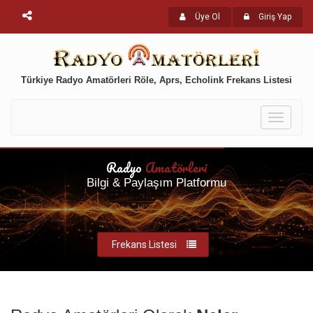
Üye Ol
Giriş Yap
Türkiye Radyo Amatörleri Röle, Aprs, Echolink Frekans Listesi
Toggle
navigati
Radyo
Amatörleri
Bilgi & Paylaşım Platformu
Frekans Listesi