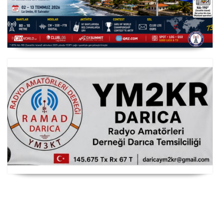
YS3/PY8WW Türkiye'den FT8 Mümkün
RAMAD Darıca Temsilciliği YM2KR