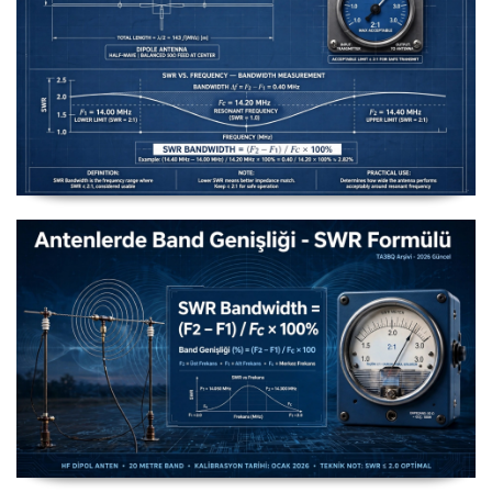
Uzuntel’den Yagi’ye [Longwire’den Yagi-Uda’ya Anten
Seçimi] - 2026 Güncel
Antenlerde Band Genişliği SWR Hesaplama Formülü -