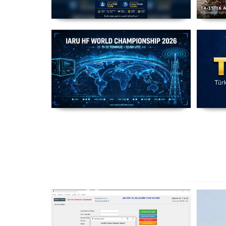
Amatör Telsizcilik Mevzuat
T
Çalışması
IARU HF World Championship
2026
Ha