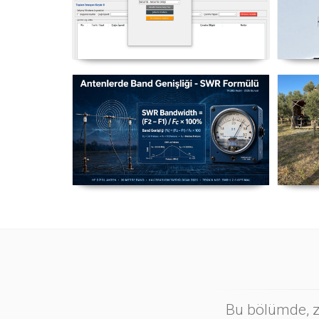
NexQso Telsiz Çevrim Kayıt
Yag
Programı Güncelleme 03.08.2026
Antenlerde Band Genişliği SWR
Ma
Hesaplama Formülü - 2026
Güncel
Bu bölümde, zi