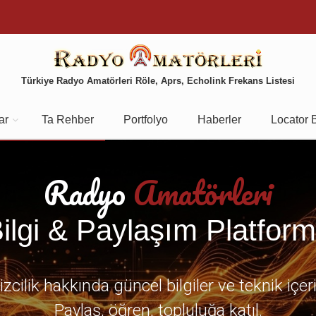
Türkiye Radyo Amatörleri Röle, Aprs, Echolink Frekans Listesi
ar
Ta Rehber
Portfolyo
Haberler
Locator 
Radyo
Amatörleri
ilgi & Paylaşım Platfor
zcilik hakkında güncel bilgiler ve teknik içer
Paylaş, öğren, topluluğa katıl.