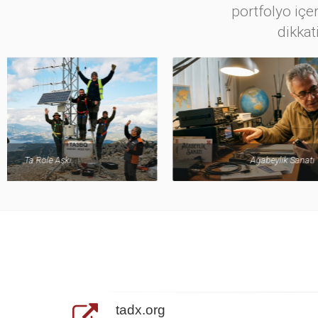
portfolyo içer
dikkat
Aprs Ç
Ağabeylik Sanatı
tadx.org