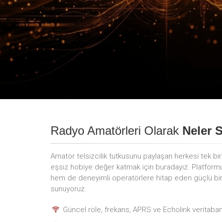
Radyo Amatörleri Olarak
Neler 
Amatör telsizcilik tutkusunu paylaşan herkesi tek bi
eşsiz hobiye değer katmak için buradayız. Platfor
hem de deneyimli operatörlere hitap eden güçlü bir i
sunuyoruz.
Güncel röle, frekans, APRS ve Echolink veritaban