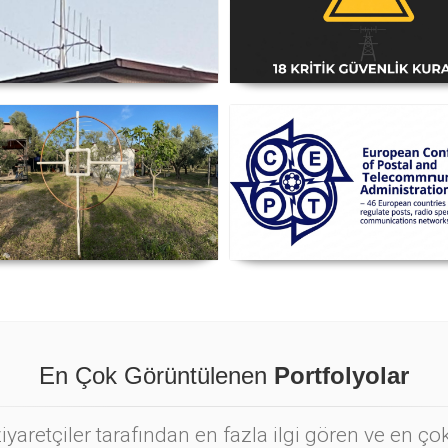
i Anten Yönü Nasıl Belirlenir
Amatör Telsiz İstasyonlar
Güvenlik Talimatı [18 Kriti
Kural] - 2026 Güncel
nyetik Lup Anten (Magnetic
Posta ve Telekomünikasyo
Loop Antenna)
İdareleri Avrupa Konferans
CEPT
En Çok Görüntülenen
Portfolyolar
yaretçiler tarafından en fazla ilgi gören ve en ç