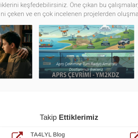
iklerini keşfedebilirsiniz. Öne çıkan bu çalışmalar,
ini çeken ve en çok incelenen projelerden oluşma
evrimine Tüm Radyo Amatörü
Dostlarımızı Bekleriz.
Balun
Takip
Ettiklerimiz
TA4LYL Blog