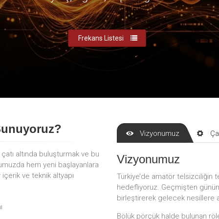
Frekans Listesi
Sunuyoruz?
Vizyonumuz
Ça
r çatı altında buluşturmak ve bu
Vizyonumuz
mumuzda hem yeni başlayanlara
çerik ve teknik altyapı
Türkiye’de amatör telsizciliğin t
hedefliyoruz. Geçmişten günümü
birleştirerek gelecek nesillere 
ı
Bölük pörçük halde bulunan röle 