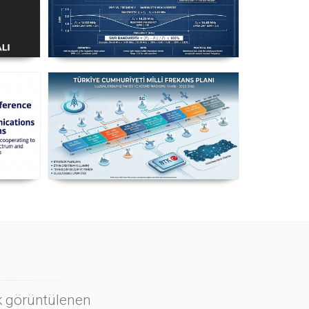
ı
Uzuntel’den Yagi’ye
k
[Longwire’den Yagi-Uda’ya Anten
Seçimi] - 2026 Güncel
n
Milli Frekans Planı
ı
ok görüntülenen