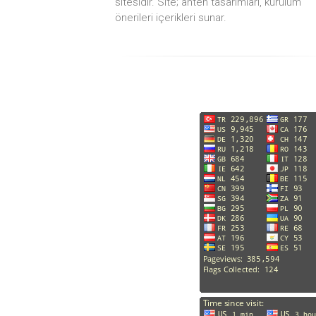
sitesidir. Site; anten tasarımları, kurulum
önerileri içerikleri sunar.