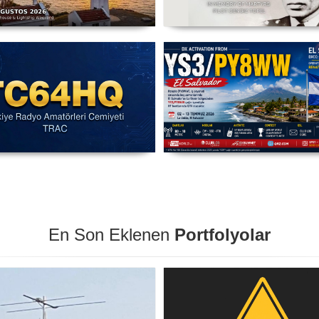
C3X - Sarpıncık Feneri'nden
Şehit Pilot Yüzbaşı Cengiz T
ILLW'de Aktif Olacak - 14-16
Anma Etkinliği Başladı - TC
Ağustos 2026 Karaburun
03 Ağustos - 30 Eylül
IARU HF Yarışması TC64HQ
YS3/PY8WW Türkiye'den F
vada Olacak (Trac Şubeleri )
Mümkün
En Son Eklenen
Portfolyolar