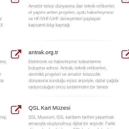
Amatör telsiz dünyasına dair teknik rehberler,
el yapımı anten projeleri, uydu haberleşmesi
z
ve HF/VHF/UHF deneyimleri paylaşan
DX
kapsamlı bilgi kaynağı.
antrak.org.tr
ine,
Elektronik ve haberleşme tutkunlarının
buluşma adresi. Antrak; teknik rehberleri,
z
derinlikli projeleri ve amatör telsizcilik
na
dünyasına sunduğu eşsiz arşiviyle, dijital çağda
radyoculuğun öncü seslerinden bir tanesi
QSL Kart Müzesi
mış,
QSL Museum, QSL kartların tarihini yaşatmak
amacıyla oluşturulmuş dijital bir arşivdir. Farklı