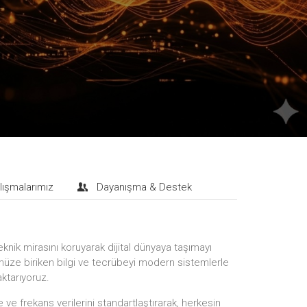
lışmalarımız
Dayanışma & Destek
eknik mirasını koruyarak dijital dünyaya taşımayı
ze biriken bilgi ve tecrübeyi modern sistemlerle
aktarıyoruz.
ve frekans verilerini standartlaştırarak, herkesin