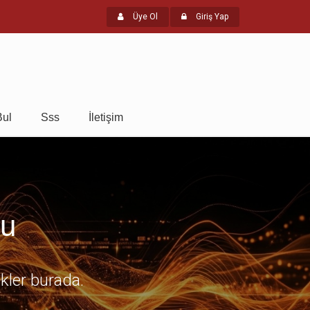
Üye Ol
Giriş Yap
Bul
Sss
İletişim
mu
ikler burada.