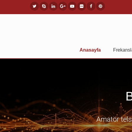
Anasayfa
Frekansl
B
Amatör telsi