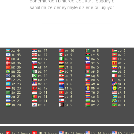
dönemlerden binlerce QSL kartı, çağdaş bir
sanal müze deneyimiyle sizlerle buluşuyor.