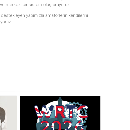
 ve merkezi bir sistem oluşturuyoruz.
i destekleyen yapımızla amatörlerin kendilerini
ıyoruz.