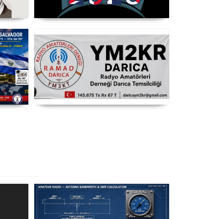
opel
WRTC 2026 Şampiyonu Litvanya
3CT
Takımı
T8
RAMAD Darıca Temsilciliği
YM2KR