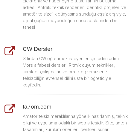
Elektronik ve haberleşme tutkunlarının buluşma
adresi. Antrak; teknik rehberleri, derinlikli projeleri ve
amatör telsizcilik dünyasına sunduğu eşsiz arşiviyle,
dijital çağda radyoculuğun öncü seslerinden bir
tanesi
CW Dersleri
Sıfırdan CW öğrenmek isteyenler için adım adım
Mors alfabesi dersleri. Ritmik duyum teknikleri,
karakter çalışmaları ve pratik egzersizlerle
telsizciliğin evrensel dilini usta bir öğreticiyle
keşfedin.
ta7om.com
Amatör telsiz meraklılarına yönelik hazırlanmış, teknik
bilgi ve uygulama odaklı bir web sitesidir. Site; anten
tasarımları, kurulum önerileri içerikleri sunar.