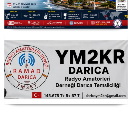
YS3/PY8WW Türkiye'den FT8 Mümkün
RAMAD Darıca Temsilciliği YM2KR