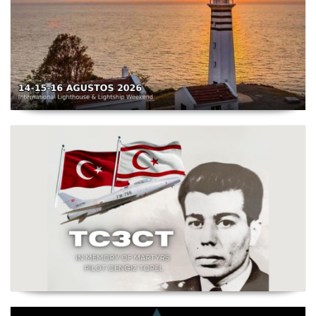
TC3X - Sarpıncık Feneri'nden ILLW'de Aktif Olacak - 14-
16 Ağustos 2026 Karaburun
Şehit Pilot Yüzbaşı Cengiz Topel Anma Etkinliği
Başladı - TC3CT 03 Ağustos - 30 Eylül