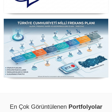
Posta ve Telekomünikasyon İdareleri Avrupa Konferansı
CEPT
Milli Frekans Planı
En Çok Görüntülenen
Portfolyolar