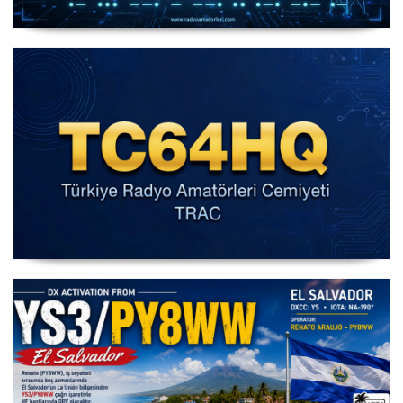
IARU HF World Championship 2026
IARU HF Yarışması TC64HQ Havada Olacak (Trac
Şubeleri )