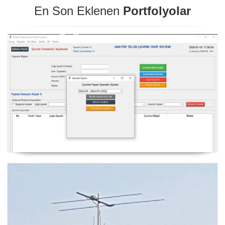
En Son Eklenen
Portfolyolar
NexQso Telsiz Çevrim Kayıt Programı Güncelleme
03.08.2026