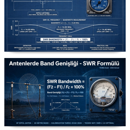
Uzuntel’den Yagi’ye [Longwire’den Yagi-Uda’ya Anten
Seçimi] - 2026 Güncel
Antenlerde Band Genişliği SWR Hesaplama Formülü -