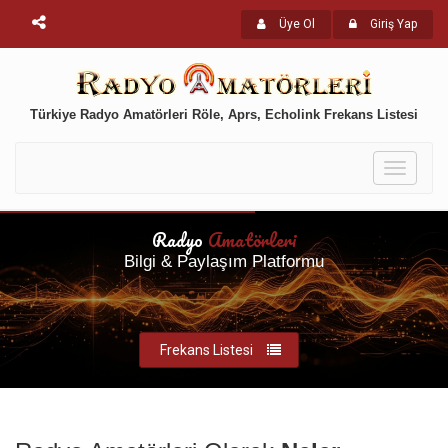
Üye Ol
Giriş Yap
Türkiye Radyo Amatörleri Röle, Aprs, Echolink Frekans Listesi
Toggle
navigati
Radyo
Amatörleri
Bilgi & Paylaşım Platformu
Frekans Listesi