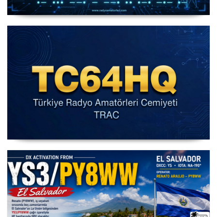
IARU HF World Championship 2026
IARU HF Yarışması TC64HQ Havada Olacak (Trac
Şubeleri )