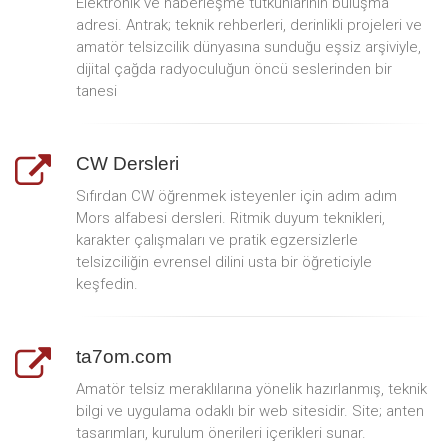
Elektronik ve haberleşme tutkunlarının buluşma
adresi. Antrak; teknik rehberleri, derinlikli projeleri ve
amatör telsizcilik dünyasına sunduğu eşsiz arşiviyle,
dijital çağda radyoculuğun öncü seslerinden bir
tanesi
CW Dersleri
Sıfırdan CW öğrenmek isteyenler için adım adım
Mors alfabesi dersleri. Ritmik duyum teknikleri,
karakter çalışmaları ve pratik egzersizlerle
telsizciliğin evrensel dilini usta bir öğreticiyle
keşfedin.
ta7om.com
Amatör telsiz meraklılarına yönelik hazırlanmış, teknik
bilgi ve uygulama odaklı bir web sitesidir. Site; anten
tasarımları, kurulum önerileri içerikleri sunar.