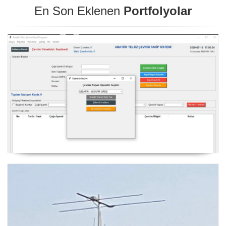
En Son Eklenen
Portfolyolar
NexQso Telsiz Çevrim Kayıt Programı Güncelleme
03.08.2026