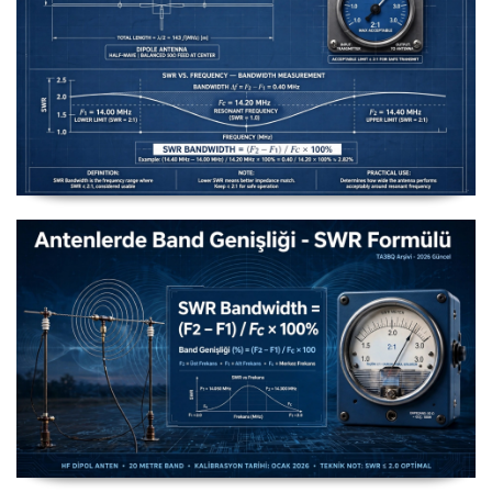
Uzuntel’den Yagi’ye [Longwire’den Yagi-Uda’ya Anten
Seçimi] - 2026 Güncel
Antenlerde Band Genişliği SWR Hesaplama Formülü -