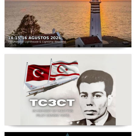
TC3X - Sarpıncık Feneri'nden ILLW'de Aktif Olacak - 14-
16 Ağustos 2026 Karaburun
Şehit Pilot Yüzbaşı Cengiz Topel Anma Etkinliği
Başladı - TC3CT 03 Ağustos - 30 Eylül