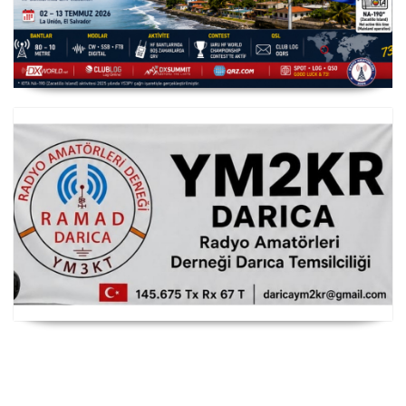
YS3/PY8WW Türkiye'den FT8 Mümkün
RAMAD Darıca Temsilciliği YM2KR