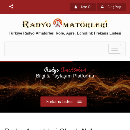
Üye Ol
Giriş Yap
Türkiye Radyo Amatörleri Röle, Aprs, Echolink Frekans Listesi
Toggle
navigati
Radyo
Amatörleri
Bilgi & Paylaşım Platformu
Frekans Listesi