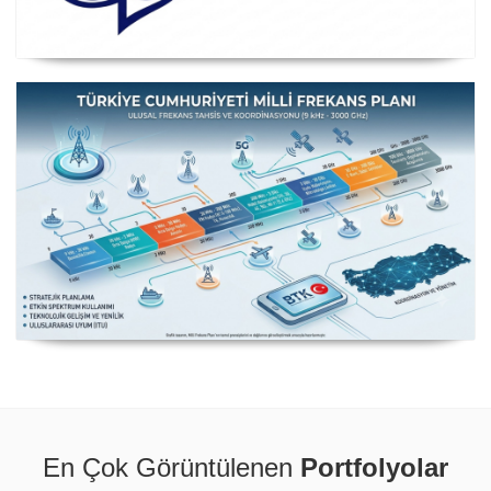
Posta ve Telekomünikasyon İdareleri Avrupa Konferansı
CEPT
Milli Frekans Planı
En Çok Görüntülenen
Portfolyolar