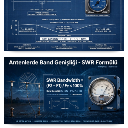
Uzuntel’den Yagi’ye [Longwire’den Yagi-Uda’ya Anten
Seçimi] - 2026 Güncel
Antenlerde Band Genişliği SWR Hesaplama Formülü -