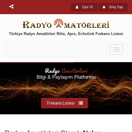
Üye Ol
Giriş Yap
Türkiye Radyo Amatörleri Röle, Aprs, Echolink Frekans Listesi
Toggle
navigati
Radyo
Amatörleri
Bilgi & Paylaşım Platformu
Frekans Listesi