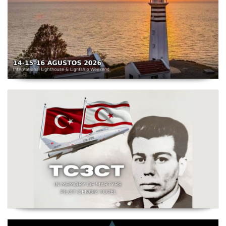
TC3X - Sarpıncık Feneri'nden ILLW'de Aktif Olacak - 14-
16 Ağustos 2026 Karaburun
Şehit Pilot Yüzbaşı Cengiz Topel Anma Etkinliği
Başladı - TC3CT 03 Ağustos - 30 Eylül