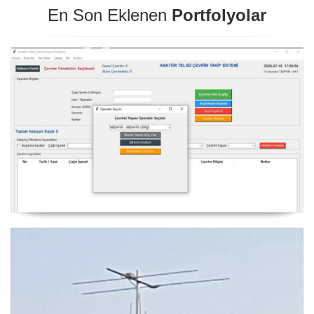
En Son Eklenen
Portfolyolar
NexQso Telsiz Çevrim Kayıt Programı Güncelleme
03.08.2026