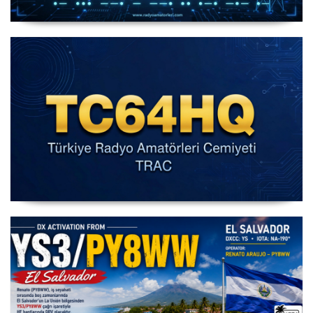
IARU HF World Championship 2026
IARU HF Yarışması TC64HQ Havada Olacak (Trac
Şubeleri )