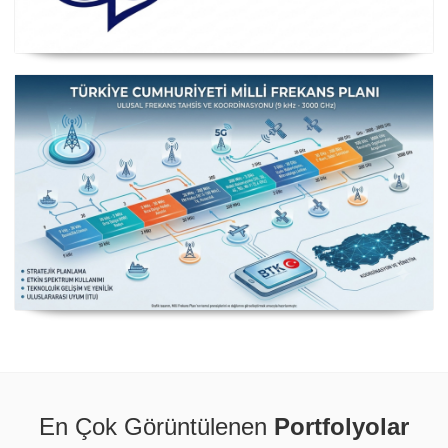
Posta ve Telekomünikasyon İdareleri Avrupa Konferansı
CEPT
Milli Frekans Planı
En Çok Görüntülenen
Portfolyolar