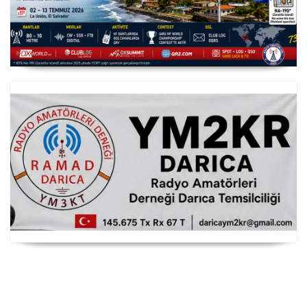
YS3/PY8WW Türkiye'den FT8 Mümkün
RAMAD Darıca Temsilciliği YM2KR