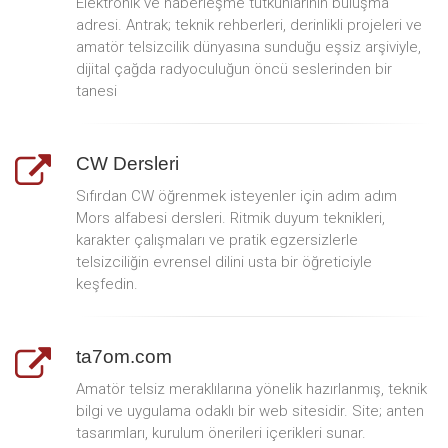
Elektronik ve haberleşme tutkunlarının buluşma
adresi. Antrak; teknik rehberleri, derinlikli projeleri ve
amatör telsizcilik dünyasına sunduğu eşsiz arşiviyle,
dijital çağda radyoculuğun öncü seslerinden bir
tanesi
CW Dersleri
Sıfırdan CW öğrenmek isteyenler için adım adım
Mors alfabesi dersleri. Ritmik duyum teknikleri,
karakter çalışmaları ve pratik egzersizlerle
telsizciliğin evrensel dilini usta bir öğreticiyle
keşfedin.
ta7om.com
Amatör telsiz meraklılarına yönelik hazırlanmış, teknik
bilgi ve uygulama odaklı bir web sitesidir. Site; anten
tasarımları, kurulum önerileri içerikleri sunar.