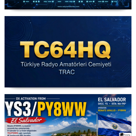
IARU HF World Championship 2026
IARU HF Yarışması TC64HQ Havada Olacak (Trac
Şubeleri )