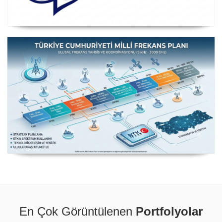
Posta ve Telekomünikasyon İdareleri Avrupa Konferansı
CEPT
Milli Frekans Planı
En Çok Görüntülenen
Portfolyolar