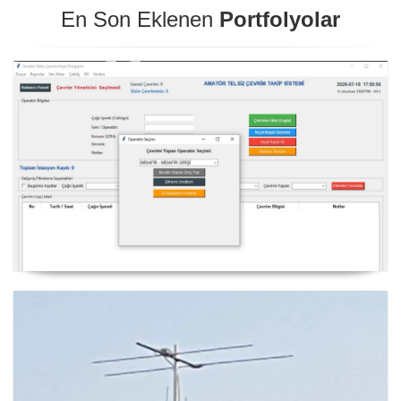
En Son Eklenen
Portfolyolar
NexQso Telsiz Çevrim Kayıt Programı Güncelleme
03.08.2026