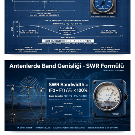
Uzuntel’den Yagi’ye [Longwire’den Yagi-Uda’ya Anten
Seçimi] - 2026 Güncel
Antenlerde Band Genişliği SWR Hesaplama Formülü -