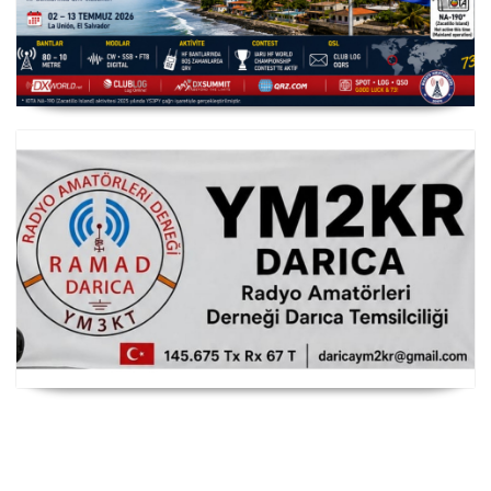
YS3/PY8WW Türkiye'den FT8 Mümkün
RAMAD Darıca Temsilciliği YM2KR