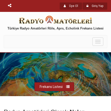
Üye Ol
Giriş Yap
Türkiye Radyo Amatörleri Röle, Aprs, Echolink Frekans Listesi
Toggle
navigati
Frekans Listesi