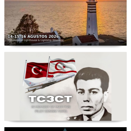
TC3X - Sarpıncık Feneri'nden ILLW'de Aktif Olacak - 14-
16 Ağustos 2026 Karaburun
Şehit Pilot Yüzbaşı Cengiz Topel Anma Etkinliği
Başladı - TC3CT 03 Ağustos - 30 Eylül