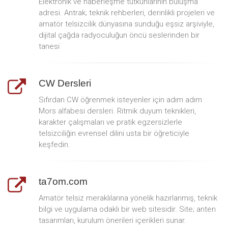
Elektronik ve haberleşme tutkunlarının buluşma
adresi. Antrak; teknik rehberleri, derinlikli projeleri ve
amatör telsizcilik dünyasına sunduğu eşsiz arşiviyle,
dijital çağda radyoculuğun öncü seslerinden bir
tanesi
CW Dersleri
Sıfırdan CW öğrenmek isteyenler için adım adım
Mors alfabesi dersleri. Ritmik duyum teknikleri,
karakter çalışmaları ve pratik egzersizlerle
telsizciliğin evrensel dilini usta bir öğreticiyle
keşfedin.
ta7om.com
Amatör telsiz meraklılarına yönelik hazırlanmış, teknik
bilgi ve uygulama odaklı bir web sitesidir. Site; anten
tasarımları, kurulum önerileri içerikleri sunar.