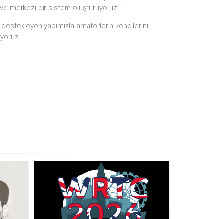
 ve merkezi bir sistem oluşturuyoruz.
i destekleyen yapımızla amatörlerin kendilerini
ıyoruz.