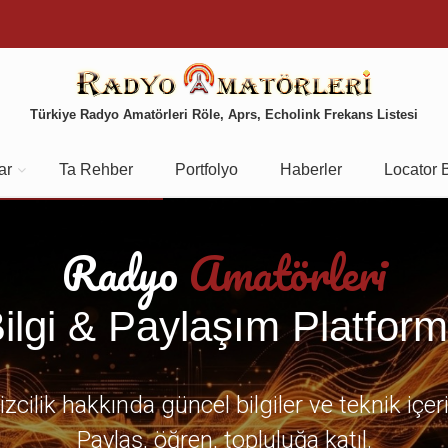
Türkiye Radyo Amatörleri Röle, Aprs, Echolink Frekans Listesi
ar
Ta Rehber
Portfolyo
Haberler
Locator 
Radyo
Amatörleri
ilgi & Paylaşım Platfor
zcilik hakkında güncel bilgiler ve teknik içer
Paylaş, öğren, topluluğa katıl.