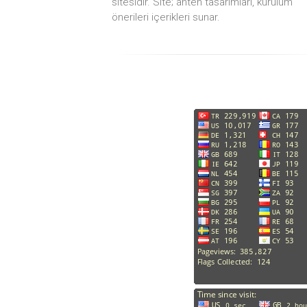
sitesidir. Site; anten tasarımları, kurulum
önerileri içerikleri sunar.