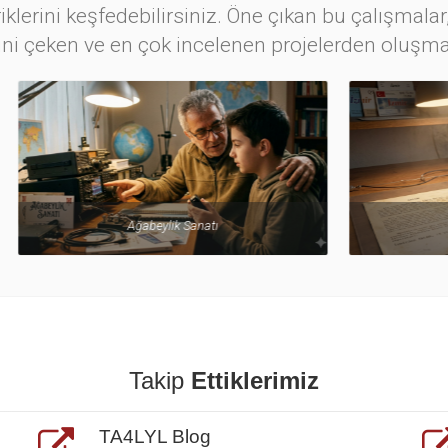
iklerini keşfedebilirsiniz. Öne çıkan bu çalışmalar,
ini çeken ve en çok incelenen projelerden oluşma
Ağabeylik Sanatı
Balun
Takip
Ettiklerimiz
TA4LYL Blog