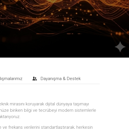
lışmalarımız
Dayanışma & Destek
eknik mirasını koruyarak dijital dünyaya taşımayı
ze biriken bilgi ve tecrübeyi modern sistemlerle
aktarıyoruz.
ve frekans verilerini standartlaştırarak, herkesin