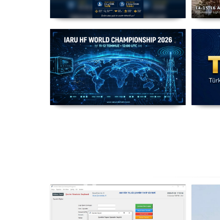
Amatör Telsizcilik Mevzuat
T
Çalışması
IARU HF World Championship
2026
Ha