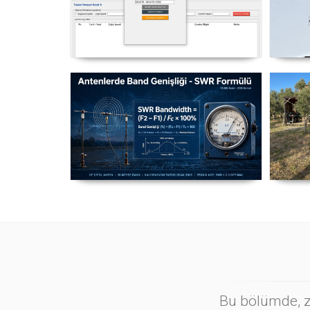
NexQso Telsiz Çevrim Kayıt
Yag
Programı Güncelleme 03.08.2026
Antenlerde Band Genişliği SWR
Ma
Hesaplama Formülü - 2026
Güncel
Bu bölümde, zi