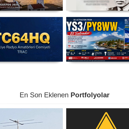
C3X - Sarpıncık Feneri'nden
Şehit Pilot Yüzbaşı Cengiz T
ILLW'de Aktif Olacak - 14-16
Anma Etkinliği Başladı - TC
Ağustos 2026 Karaburun
03 Ağustos - 30 Eylül
IARU HF Yarışması TC64HQ
YS3/PY8WW Türkiye'den F
vada Olacak (Trac Şubeleri )
Mümkün
En Son Eklenen
Portfolyolar