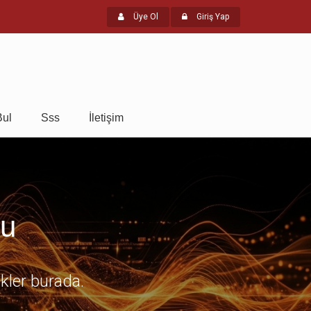
Üye Ol
Giriş Yap
Bul
Sss
İletişim
mu
ikler burada.