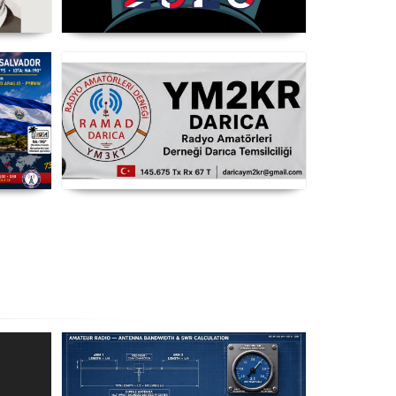
opel
WRTC 2026 Şampiyonu Litvanya
3CT
Takımı
T8
RAMAD Darıca Temsilciliği
YM2KR