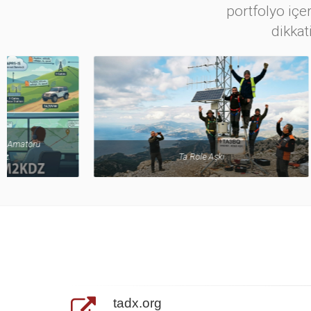
portfolyo içer
dikkat
Ta Röle Aşkı
tadx.org