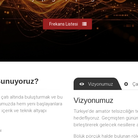
Frekans Listesi
Sunuyoruz?
Vizyonumuz
Ça
r çatı altında buluşturmak ve bu
Vizyonumuz
mumuzda hem yeni başlayanlara
çerik ve teknik altyapı
Türkiye’de amatör telsizciliğin t
hedefliyoruz. Geçmişten günümü
birleştirerek gelecek nesillere 
ı
Bölük pörçük halde bulunan röle 