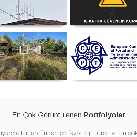
i Anten Yönü Nasıl Belirlenir
Amatör Telsiz İstasyonlar
Güvenlik Talimatı [18 Kriti
Kural] - 2026 Güncel
nyetik Lup Anten (Magnetic
Posta ve Telekomünikasyo
Loop Antenna)
İdareleri Avrupa Konferans
CEPT
En Çok Görüntülenen
Portfolyolar
yaretçiler tarafından en fazla ilgi gören ve en ç