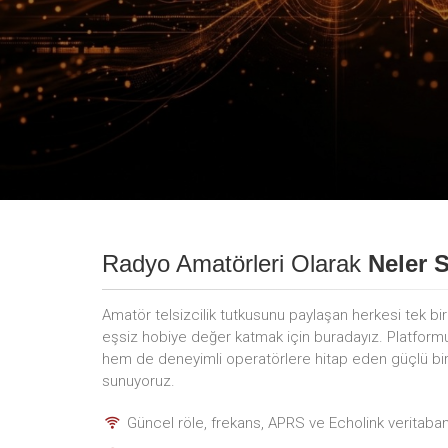
Radyo Amatörleri Olarak
Neler 
Amatör telsizcilik tutkusunu paylaşan herkesi tek bi
eşsiz hobiye değer katmak için buradayız. Platfor
hem de deneyimli operatörlere hitap eden güçlü bir i
sunuyoruz.
Güncel röle, frekans, APRS ve Echolink veritaban