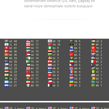
dönemlerden binlerce QSL kartı, çağdaş bir
sanal müze deneyimiyle sizlerle buluşuyor.