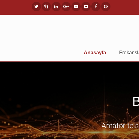
Anasayfa
Frekansl
B
Amatör telsi