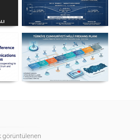
ı
Uzuntel’den Yagi’ye
k
[Longwire’den Yagi-Uda’ya Anten
Seçimi] - 2026 Güncel
n
Milli Frekans Planı
ı
ok görüntülenen