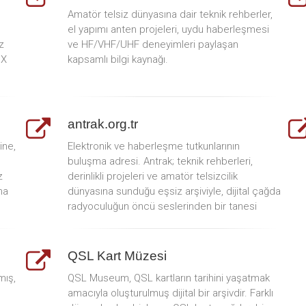
Amatör telsiz dünyasına dair teknik rehberler,
el yapımı anten projeleri, uydu haberleşmesi
z
ve HF/VHF/UHF deneyimleri paylaşan
DX
kapsamlı bilgi kaynağı.
antrak.org.tr
ine,
Elektronik ve haberleşme tutkunlarının
buluşma adresi. Antrak; teknik rehberleri,
z
derinlikli projeleri ve amatör telsizcilik
na
dünyasına sunduğu eşsiz arşiviyle, dijital çağda
radyoculuğun öncü seslerinden bir tanesi
QSL Kart Müzesi
mış,
QSL Museum, QSL kartların tarihini yaşatmak
amacıyla oluşturulmuş dijital bir arşivdir. Farklı