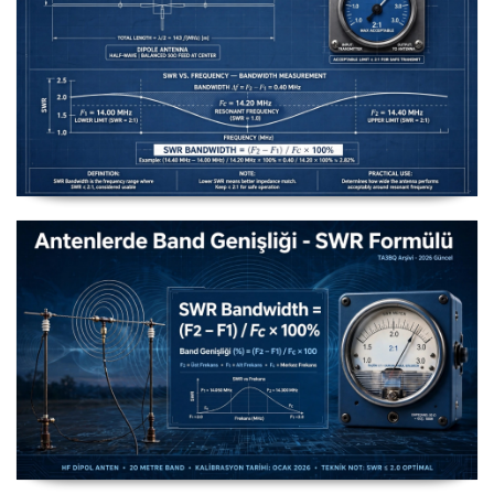
Uzuntel’den Yagi’ye [Longwire’den Yagi-Uda’ya Anten
Seçimi] - 2026 Güncel
Antenlerde Band Genişliği SWR Hesaplama Formülü -