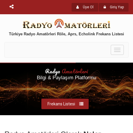
Üye Ol
Giriş Yap
Türkiye Radyo Amatörleri Röle, Aprs, Echolink Frekans Listesi
Toggle
navigati
Radyo
Amatörleri
Bilgi & Paylaşım Platformu
Frekans Listesi