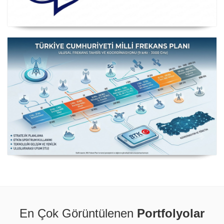
Posta ve Telekomünikasyon İdareleri Avrupa Konferansı
CEPT
Milli Frekans Planı
En Çok Görüntülenen
Portfolyolar