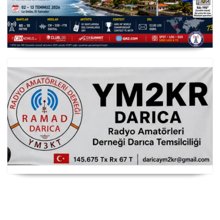
YS3/PY8WW Türkiye'den FT8 Mümkün
RAMAD Darıca Temsilciliği YM2KR