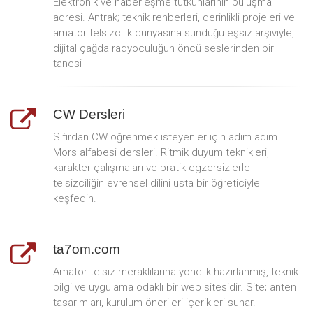
Elektronik ve haberleşme tutkunlarının buluşma
adresi. Antrak; teknik rehberleri, derinlikli projeleri ve
amatör telsizcilik dünyasına sunduğu eşsiz arşiviyle,
dijital çağda radyoculuğun öncü seslerinden bir
tanesi
CW Dersleri
Sıfırdan CW öğrenmek isteyenler için adım adım
Mors alfabesi dersleri. Ritmik duyum teknikleri,
karakter çalışmaları ve pratik egzersizlerle
telsizciliğin evrensel dilini usta bir öğreticiyle
keşfedin.
ta7om.com
Amatör telsiz meraklılarına yönelik hazırlanmış, teknik
bilgi ve uygulama odaklı bir web sitesidir. Site; anten
tasarımları, kurulum önerileri içerikleri sunar.