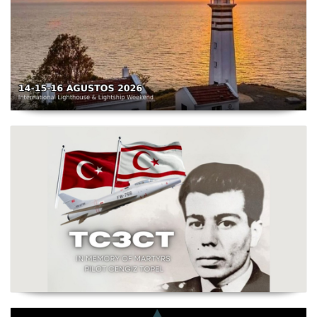
TC3X - Sarpıncık Feneri'nden ILLW'de Aktif Olacak - 14-
16 Ağustos 2026 Karaburun
Şehit Pilot Yüzbaşı Cengiz Topel Anma Etkinliği
Başladı - TC3CT 03 Ağustos - 30 Eylül