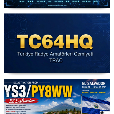
IARU HF World Championship 2026
IARU HF Yarışması TC64HQ Havada Olacak (Trac
Şubeleri )