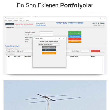
En Son Eklenen
Portfolyolar
NexQso Telsiz Çevrim Kayıt Programı Güncelleme
03.08.2026