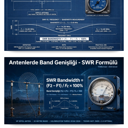
Uzuntel’den Yagi’ye [Longwire’den Yagi-Uda’ya Anten
Seçimi] - 2026 Güncel
Antenlerde Band Genişliği SWR Hesaplama Formülü -