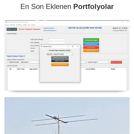
En Son Eklenen
Portfolyolar
NexQso Telsiz Çevrim Kayıt Programı Güncelleme
03.08.2026