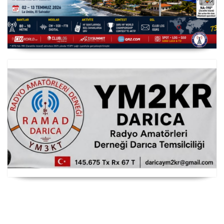
YS3/PY8WW Türkiye'den FT8 Mümkün
RAMAD Darıca Temsilciliği YM2KR