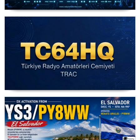
IARU HF World Championship 2026
IARU HF Yarışması TC64HQ Havada Olacak (Trac
Şubeleri )