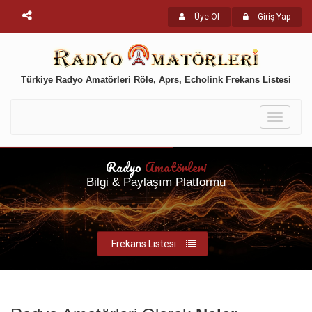
Üye Ol
Giriş Yap
Türkiye Radyo Amatörleri Röle, Aprs, Echolink Frekans Listesi
Toggle
navigati
Radyo
Amatörleri
Bilgi & Paylaşım Platformu
Frekans Listesi