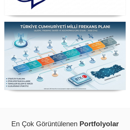
Posta ve Telekomünikasyon İdareleri Avrupa Konferansı
CEPT
Milli Frekans Planı
En Çok Görüntülenen
Portfolyolar