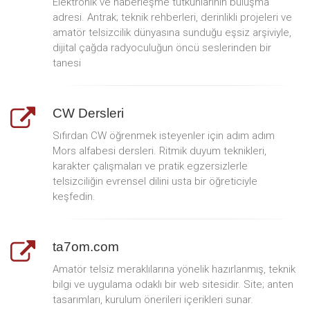
Elektronik ve haberleşme tutkunlarının buluşma
adresi. Antrak; teknik rehberleri, derinlikli projeleri ve
amatör telsizcilik dünyasına sunduğu eşsiz arşiviyle,
dijital çağda radyoculuğun öncü seslerinden bir
tanesi
CW Dersleri
Sıfırdan CW öğrenmek isteyenler için adım adım
Mors alfabesi dersleri. Ritmik duyum teknikleri,
karakter çalışmaları ve pratik egzersizlerle
telsizciliğin evrensel dilini usta bir öğreticiyle
keşfedin.
ta7om.com
Amatör telsiz meraklılarına yönelik hazırlanmış, teknik
bilgi ve uygulama odaklı bir web sitesidir. Site; anten
tasarımları, kurulum önerileri içerikleri sunar.