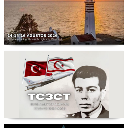
TC3X - Sarpıncık Feneri'nden ILLW'de Aktif Olacak - 14-
16 Ağustos 2026 Karaburun
Şehit Pilot Yüzbaşı Cengiz Topel Anma Etkinliği
Başladı - TC3CT 03 Ağustos - 30 Eylül