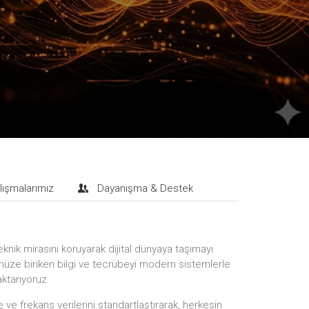
lışmalarımız
Dayanışma & Destek
eknik mirasını koruyarak dijital dünyaya taşımayı
ze biriken bilgi ve tecrübeyi modern sistemlerle
aktarıyoruz.
ve frekans verilerini standartlaştırarak, herkesin