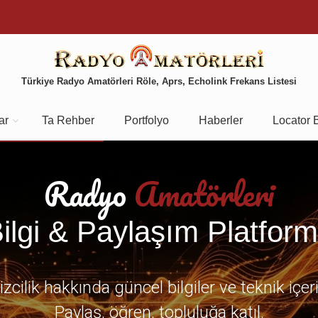
Türkiye Radyo Amatörleri Röle, Aprs, Echolink Frekans Listesi
ar
Ta Rehber
Portfolyo
Haberler
Locator 
Radyo
Amatörleri
ilgi & Paylaşım Platfor
zcilik hakkında güncel bilgiler ve teknik içer
Paylaş, öğren, topluluğa katıl.