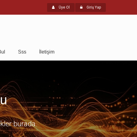
Üye Ol
Giriş Yap
Bul
Sss
İletişim
mu
ikler burada.