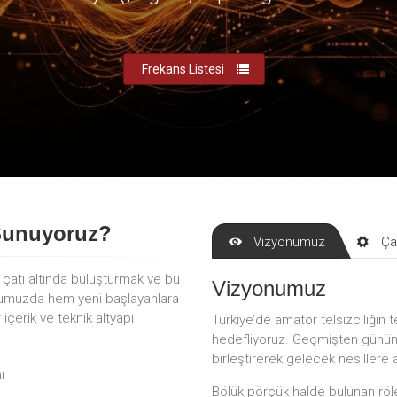
Frekans Listesi
Sunuyoruz?
Vizyonumuz
Ça
r çatı altında buluşturmak ve bu
Vizyonumuz
mumuzda hem yeni başlayanlara
çerik ve teknik altyapı
Türkiye’de amatör telsizciliğin t
hedefliyoruz. Geçmişten günümü
birleştirerek gelecek nesillere 
ı
Bölük pörçük halde bulunan röle 