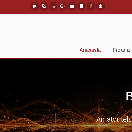
Anasayfa
Frekansl
B
Amatör telsi