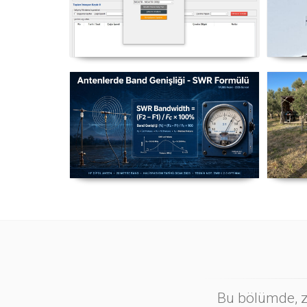
NexQso Telsiz Çevrim Kayıt
Yag
Programı Güncelleme 03.08.2026
Antenlerde Band Genişliği SWR
Ma
Hesaplama Formülü - 2026
Güncel
Bu bölümde, zi