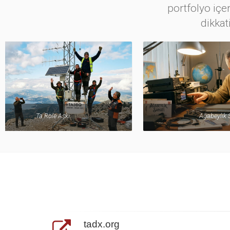
portfolyo içer
dikkat
Ağabeylik Sanatı
tadx.org