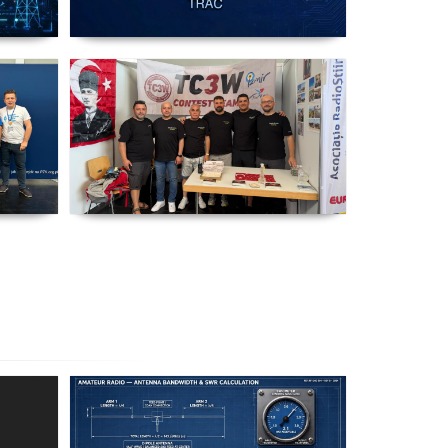
ip
IARU HF Yarışması TC64HQ
Havada Olacak (Trac Şubeleri )
TC3W Almanya Fuar' ında
o
Friedrichshafen Ham Radio
u