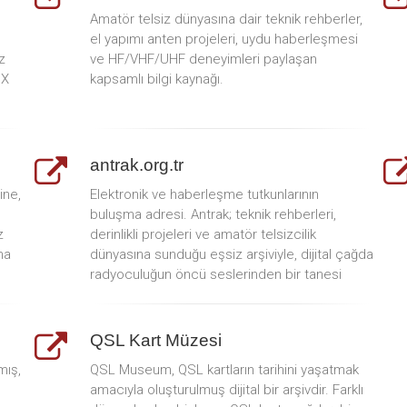
Amatör telsiz dünyasına dair teknik rehberler,
el yapımı anten projeleri, uydu haberleşmesi
z
ve HF/VHF/UHF deneyimleri paylaşan
DX
kapsamlı bilgi kaynağı.
antrak.org.tr
ine,
Elektronik ve haberleşme tutkunlarının
buluşma adresi. Antrak; teknik rehberleri,
z
derinlikli projeleri ve amatör telsizcilik
na
dünyasına sunduğu eşsiz arşiviyle, dijital çağda
radyoculuğun öncü seslerinden bir tanesi
QSL Kart Müzesi
mış,
QSL Museum, QSL kartların tarihini yaşatmak
amacıyla oluşturulmuş dijital bir arşivdir. Farklı