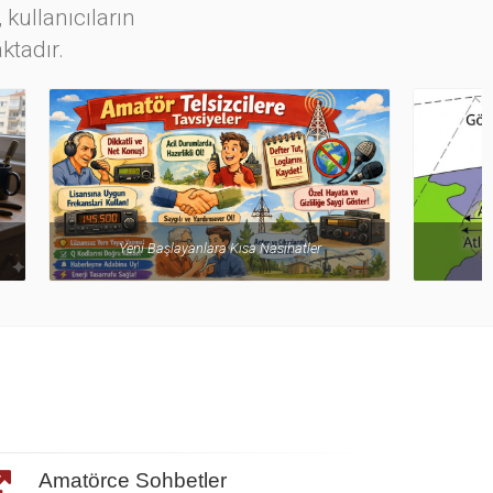
 kullanıcıların
ktadır.
ihatler
HF Frekanslar ve Özellikleri
Amatörce Sohbetler