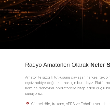
Radyo Amatörleri Olarak
Neler 
Amatör telsizcilik tutkusunu paylaşan herkesi tek bi
eşsiz hobiye değer katmak için buradayız. Platfor
hem de deneyimli operatörlere hitap eden güçlü bir i
sunuyoruz.
Güncel röle, frekans, APRS ve Echolink veritaban