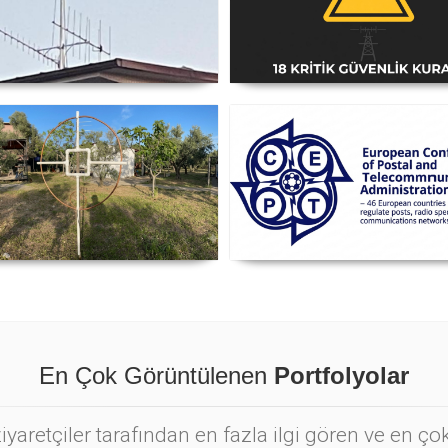
i Anten Yönü Nasıl Belirlenir
Amatör Telsiz İstasyonlar
Güvenlik Talimatı [18 Kriti
Kural] - 2026 Güncel
nyetik Lup Anten (Magnetic
Posta ve Telekomünikasyo
Loop Antenna)
İdareleri Avrupa Konferans
CEPT
En Çok Görüntülenen
Portfolyolar
yaretçiler tarafından en fazla ilgi gören ve en ç