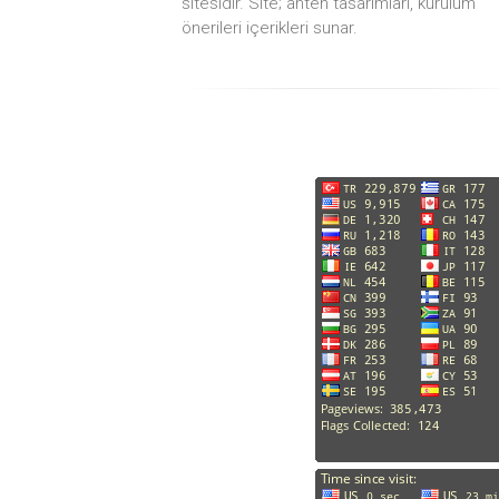
sitesidir. Site; anten tasarımları, kurulum
önerileri içerikleri sunar.