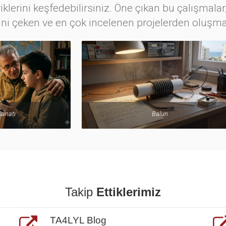
iklerini keşfedebilirsiniz. Öne çıkan bu çalışmalar,
ini çeken ve en çok incelenen projelerden oluşma
Balun
Yeni Başlayanlara Kısa Nas
Takip
Ettiklerimiz
TA4LYL Blog