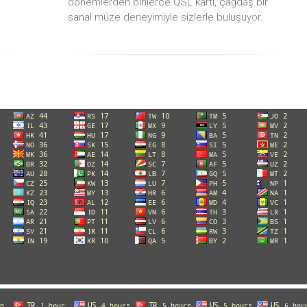
dönemlerden binlerce QSL kartı, çağdaş bir
sanal müze deneyimiyle sizlerle buluşuyor.