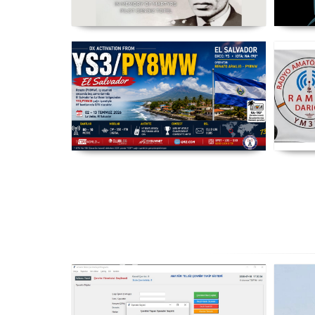
Şehit Pilot Yüzbaşı Cengiz Topel
WR
Anma Etkinliği Başladı - TC3CT
03 Ağustos - 30 Eylül
YS3/PY8WW Türkiye'den FT8
Mümkün