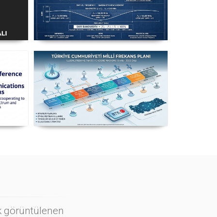
ı
Uzuntel’den Yagi’ye
k
[Longwire’den Yagi-Uda’ya Anten
Seçimi] - 2026 Güncel
n
Milli Frekans Planı
ı
ok görüntülenen