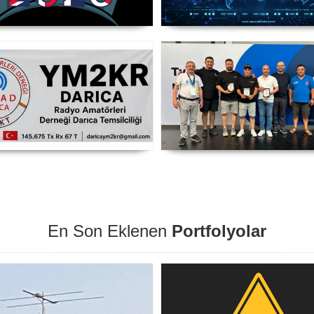
TC 2026 Şampiyonu Litvanya
IARU HF World Championsh
Takımı
2026
RAMAD Darıca Temsilciliği
SP DX Contest Ödülleri
YM2KR
Friedrichshafen HAM Radi
Fuarı'nda Sahiplerini Buld
En Son Eklenen
Portfolyolar