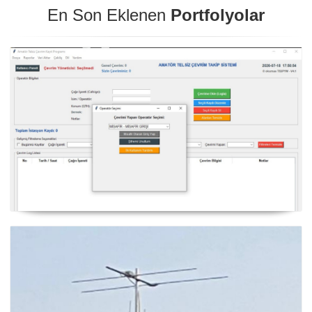
En Son Eklenen
Portfolyolar
NexQso Telsiz Çevrim Kayıt Programı Güncelleme
03.08.2026