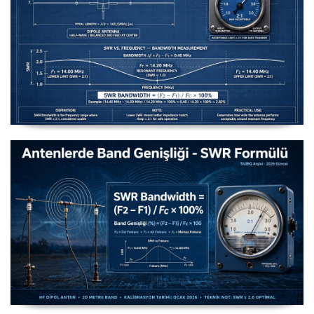
Uzuntel’den Yagi’ye [Longwire’den Yagi-Uda’ya Anten
Seçimi] - 2026 Güncel
Antenlerde Band Genişliği SWR Hesaplama Formülü -