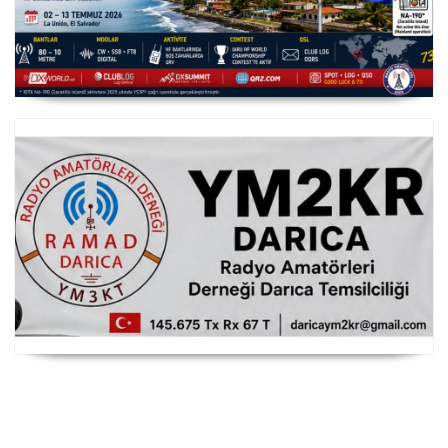
YS3/PY8WW Türkiye'den FT8 Mümkün
RAMAD Darıca Temsilciliği YM2KR