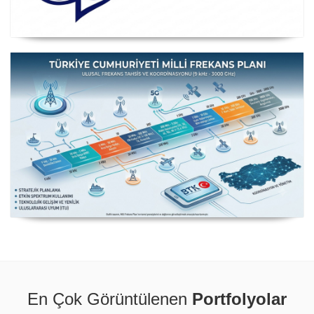
Posta ve Telekomünikasyon İdareleri Avrupa Konferansı
CEPT
Milli Frekans Planı
En Çok Görüntülenen
Portfolyolar