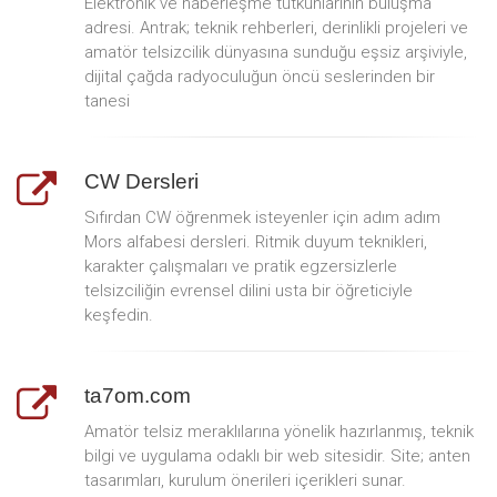
Elektronik ve haberleşme tutkunlarının buluşma
adresi. Antrak; teknik rehberleri, derinlikli projeleri ve
amatör telsizcilik dünyasına sunduğu eşsiz arşiviyle,
dijital çağda radyoculuğun öncü seslerinden bir
tanesi
CW Dersleri
Sıfırdan CW öğrenmek isteyenler için adım adım
Mors alfabesi dersleri. Ritmik duyum teknikleri,
karakter çalışmaları ve pratik egzersizlerle
telsizciliğin evrensel dilini usta bir öğreticiyle
keşfedin.
ta7om.com
Amatör telsiz meraklılarına yönelik hazırlanmış, teknik
bilgi ve uygulama odaklı bir web sitesidir. Site; anten
tasarımları, kurulum önerileri içerikleri sunar.