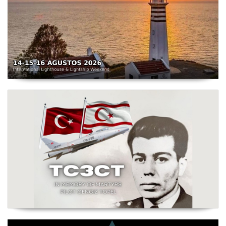
TC3X - Sarpıncık Feneri'nden ILLW'de Aktif Olacak - 14-
16 Ağustos 2026 Karaburun
Şehit Pilot Yüzbaşı Cengiz Topel Anma Etkinliği
Başladı - TC3CT 03 Ağustos - 30 Eylül