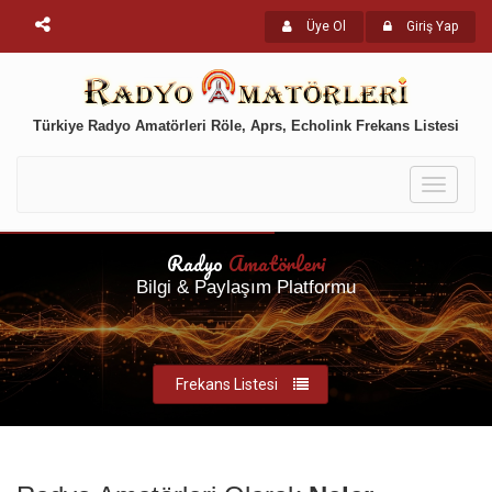
Üye Ol
Giriş Yap
Türkiye Radyo Amatörleri Röle, Aprs, Echolink Frekans Listesi
Toggle
navigati
Radyo
Amatörleri
Bilgi & Paylaşım Platformu
Frekans Listesi