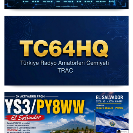
IARU HF World Championship 2026
IARU HF Yarışması TC64HQ Havada Olacak (Trac
Şubeleri )