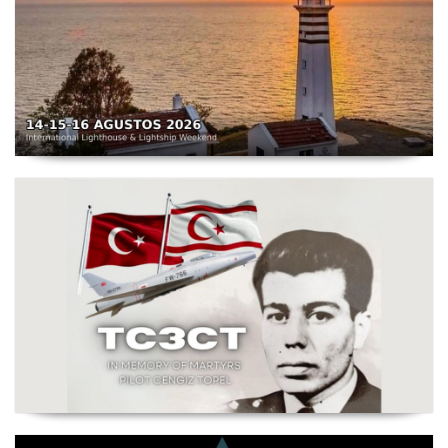
TC3X - Sarpıncık Feneri'nden ILLW'de Aktif Olacak - 14-
16 Ağustos 2026 Karaburun
Şehit Pilot Yüzbaşı Cengiz Topel Anma Etkinliği
Başladı - TC3CT 03 Ağustos - 30 Eylül