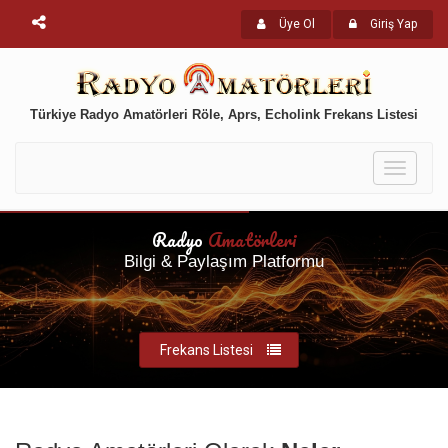
Üye Ol
Giriş Yap
Türkiye Radyo Amatörleri Röle, Aprs, Echolink Frekans Listesi
Toggle
navigati
Radyo
Amatörleri
Bilgi & Paylaşım Platformu
Frekans Listesi