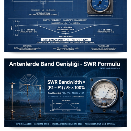
Uzuntel’den Yagi’ye [Longwire’den Yagi-Uda’ya Anten
Seçimi] - 2026 Güncel
Antenlerde Band Genişliği SWR Hesaplama Formülü -