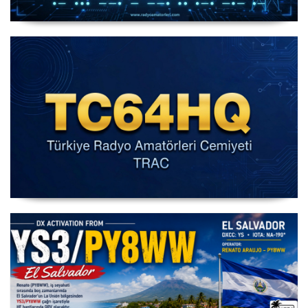
IARU HF World Championship 2026
IARU HF Yarışması TC64HQ Havada Olacak (Trac
Şubeleri )