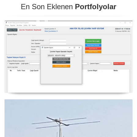
En Son Eklenen
Portfolyolar
NexQso Telsiz Çevrim Kayıt Programı Güncelleme
03.08.2026