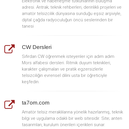
Elektronik ve haberleşme tutkunlarının buluşma
adresi. Antrak; teknik rehberleri, derinlikli projeleri ve
amatör telsizcilik dünyasına sunduğu eşsiz arşiviyle,
dijital çağda radyoculuğun öncü seslerinden bir
tanesi
CW Dersleri
Sıfırdan CW öğrenmek isteyenler için adım adım
Mors alfabesi dersleri. Ritmik duyum teknikleri,
karakter çalışmaları ve pratik egzersizlerle
telsizciliğin evrensel dilini usta bir öğreticiyle
keşfedin.
ta7om.com
Amatör telsiz meraklılarına yönelik hazırlanmış, teknik
bilgi ve uygulama odaklı bir web sitesidir. Site; anten
tasarımları, kurulum önerileri içerikleri sunar.