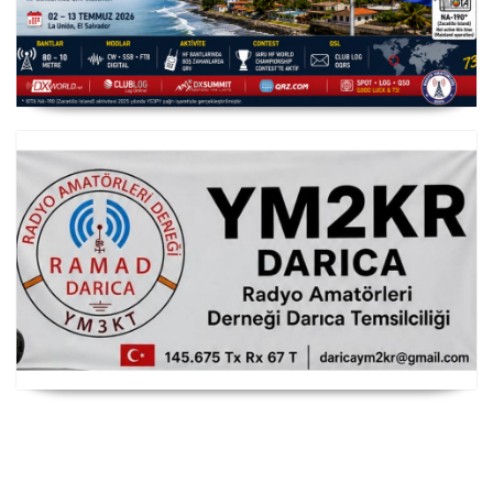
YS3/PY8WW Türkiye'den FT8 Mümkün
RAMAD Darıca Temsilciliği YM2KR