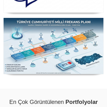
Posta ve Telekomünikasyon İdareleri Avrupa Konferansı
CEPT
Milli Frekans Planı
En Çok Görüntülenen
Portfolyolar