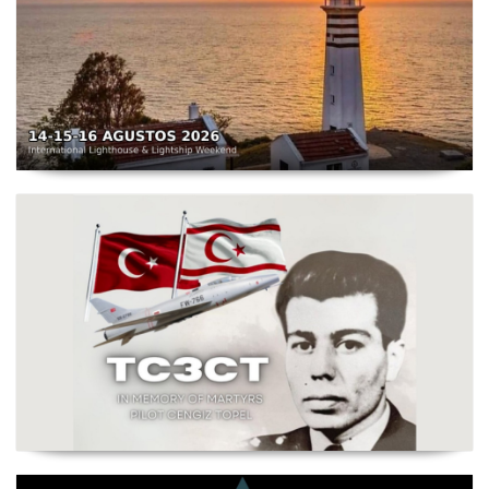
TC3X - Sarpıncık Feneri'nden ILLW'de Aktif Olacak - 14-
16 Ağustos 2026 Karaburun
Şehit Pilot Yüzbaşı Cengiz Topel Anma Etkinliği
Başladı - TC3CT 03 Ağustos - 30 Eylül