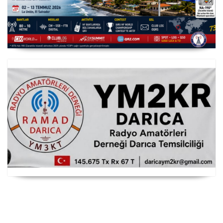
YS3/PY8WW Türkiye'den FT8 Mümkün
RAMAD Darıca Temsilciliği YM2KR