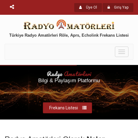
Üye Ol
Giriş Yap
Türkiye Radyo Amatörleri Röle, Aprs, Echolink Frekans Listesi
Toggle
navigati
Radyo
Amatörleri
Bilgi & Paylaşım Platformu
Frekans Listesi