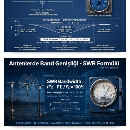
Uzuntel’den Yagi’ye [Longwire’den Yagi-Uda’ya Anten
Seçimi] - 2026 Güncel
Antenlerde Band Genişliği SWR Hesaplama Formülü -