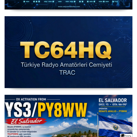
IARU HF World Championship 2026
IARU HF Yarışması TC64HQ Havada Olacak (Trac
Şubeleri )