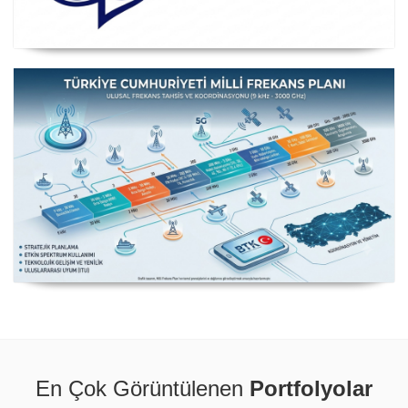
Posta ve Telekomünikasyon İdareleri Avrupa Konferansı
CEPT
Milli Frekans Planı
En Çok Görüntülenen
Portfolyolar