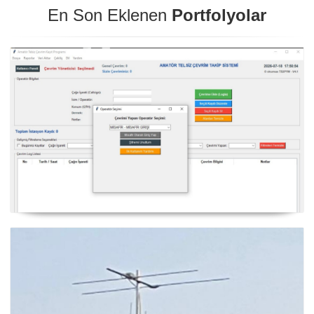
En Son Eklenen
Portfolyolar
NexQso Telsiz Çevrim Kayıt Programı Güncelleme
03.08.2026