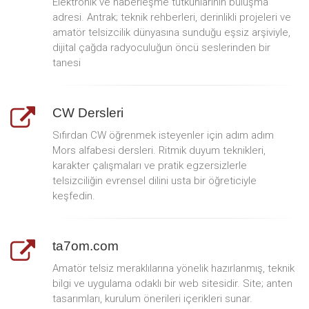
Elektronik ve haberleşme tutkunlarının buluşma
adresi. Antrak; teknik rehberleri, derinlikli projeleri ve
amatör telsizcilik dünyasına sunduğu eşsiz arşiviyle,
dijital çağda radyoculuğun öncü seslerinden bir
tanesi
CW Dersleri
Sıfırdan CW öğrenmek isteyenler için adım adım
Mors alfabesi dersleri. Ritmik duyum teknikleri,
karakter çalışmaları ve pratik egzersizlerle
telsizciliğin evrensel dilini usta bir öğreticiyle
keşfedin.
ta7om.com
Amatör telsiz meraklılarına yönelik hazırlanmış, teknik
bilgi ve uygulama odaklı bir web sitesidir. Site; anten
tasarımları, kurulum önerileri içerikleri sunar.