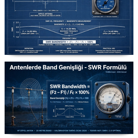
Uzuntel’den Yagi’ye [Longwire’den Yagi-Uda’ya Anten
Seçimi] - 2026 Güncel
Antenlerde Band Genişliği SWR Hesaplama Formülü -