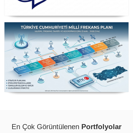
Posta ve Telekomünikasyon İdareleri Avrupa Konferansı
CEPT
Milli Frekans Planı
En Çok Görüntülenen
Portfolyolar