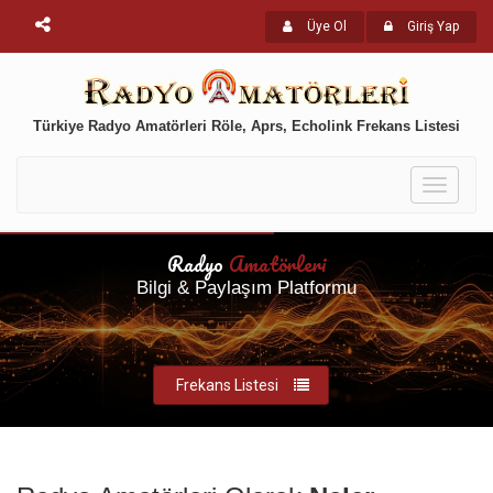
Üye Ol
Giriş Yap
Türkiye Radyo Amatörleri Röle, Aprs, Echolink Frekans Listesi
Toggle
navigati
Radyo
Amatörleri
Bilgi & Paylaşım Platformu
Frekans Listesi