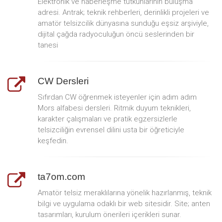
Elektronik ve haberleşme tutkunlarının buluşma
adresi. Antrak; teknik rehberleri, derinlikli projeleri ve
amatör telsizcilik dünyasına sunduğu eşsiz arşiviyle,
dijital çağda radyoculuğun öncü seslerinden bir
tanesi
CW Dersleri
Sıfırdan CW öğrenmek isteyenler için adım adım
Mors alfabesi dersleri. Ritmik duyum teknikleri,
karakter çalışmaları ve pratik egzersizlerle
telsizciliğin evrensel dilini usta bir öğreticiyle
keşfedin.
ta7om.com
Amatör telsiz meraklılarına yönelik hazırlanmış, teknik
bilgi ve uygulama odaklı bir web sitesidir. Site; anten
tasarımları, kurulum önerileri içerikleri sunar.