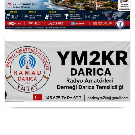
YS3/PY8WW Türkiye'den FT8 Mümkün
RAMAD Darıca Temsilciliği YM2KR