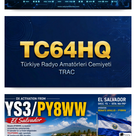
IARU HF World Championship 2026
IARU HF Yarışması TC64HQ Havada Olacak (Trac
Şubeleri )