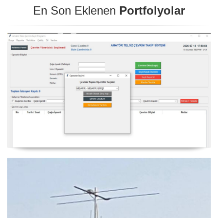
En Son Eklenen
Portfolyolar
NexQso Telsiz Çevrim Kayıt Programı Güncelleme
03.08.2026