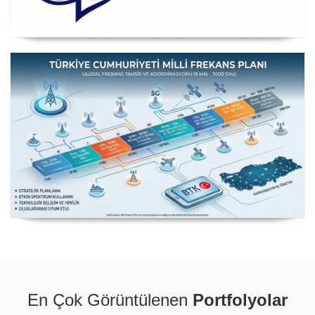
Posta ve Telekomünikasyon İdareleri Avrupa Konferansı
CEPT
Milli Frekans Planı
En Çok Görüntülenen
Portfolyolar