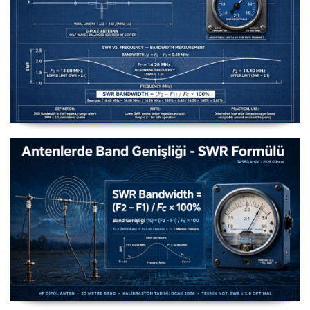
Uzuntel’den Yagi’ye [Longwire’den Yagi-Uda’ya Anten
Seçimi] - 2026 Güncel
Antenlerde Band Genişliği SWR Hesaplama Formülü -