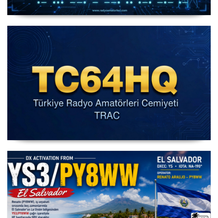
IARU HF World Championship 2026
IARU HF Yarışması TC64HQ Havada Olacak (Trac
Şubeleri )