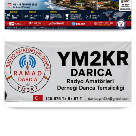
YS3/PY8WW Türkiye'den FT8 Mümkün
RAMAD Darıca Temsilciliği YM2KR