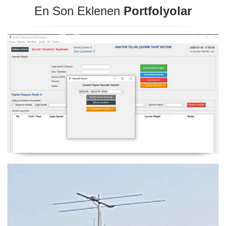
En Son Eklenen
Portfolyolar
NexQso Telsiz Çevrim Kayıt Programı Güncelleme
03.08.2026