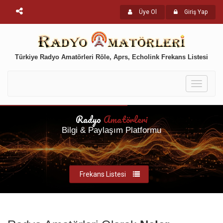
Üye Ol
Giriş Yap
Türkiye Radyo Amatörleri Röle, Aprs, Echolink Frekans Listesi
Toggle
navigati
Radyo
Amatörleri
Bilgi & Paylaşım Platformu
Frekans Listesi