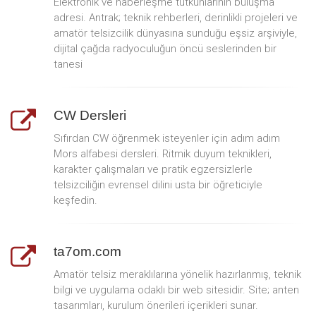
Elektronik ve haberleşme tutkunlarının buluşma
adresi. Antrak; teknik rehberleri, derinlikli projeleri ve
amatör telsizcilik dünyasına sunduğu eşsiz arşiviyle,
dijital çağda radyoculuğun öncü seslerinden bir
tanesi
CW Dersleri
Sıfırdan CW öğrenmek isteyenler için adım adım
Mors alfabesi dersleri. Ritmik duyum teknikleri,
karakter çalışmaları ve pratik egzersizlerle
telsizciliğin evrensel dilini usta bir öğreticiyle
keşfedin.
ta7om.com
Amatör telsiz meraklılarına yönelik hazırlanmış, teknik
bilgi ve uygulama odaklı bir web sitesidir. Site; anten
tasarımları, kurulum önerileri içerikleri sunar.