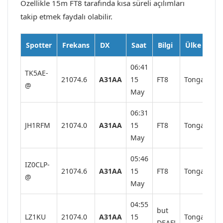
Özellikle 15m FT8 tarafında kısa süreli açılımları
takip etmek faydalı olabilir.
Spotter
Frekans
DX
Saat
Bilgi
Ülke
06:41
TK5AE-
21074.6
A31AA
15
FT8
Tonga
@
May
06:31
JH1RFM
21074.0
A31AA
15
FT8
Tonga
May
05:46
IZ0CLP-
21074.6
A31AA
15
FT8
Tonga
@
May
04:55
but
LZ1KU
21074.0
A31AA
15
Tonga
DEAF!