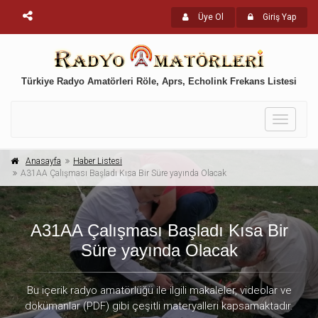
Üye Ol
Giriş Yap
Türkiye Radyo Amatörleri Röle, Aprs, Echolink Frekans Listesi
Toggle
navigati
Anasayfa
Haber Listesi
A31AA Çalışması Başladı Kısa Bir Süre yayında Olacak
A31AA Çalışması Başladı Kısa Bir
Süre yayında Olacak
Bu içerik radyo amatörlüğü ile ilgili makaleler, videolar ve
dökümanlar (PDF) gibi çeşitli materyalleri kapsamaktadır.