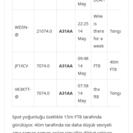
May
WHe
22:25
is
WD5N-
21074.0
A31AA
14
there
Tonga
@
May
for a
week
09:48
40m
JF1XCV
7074.0
A31AA
14
FT8
FT8
May
07:58
VK3KTT-
thx
7074.0
A31AA
14
Tonga
@
ft8
May
Spot yoğunluğu özellikle 15m FT8 tarafında
görülüyor. 40m tarafında ise daha düşük seviyeli
ama zaman zaman açılan sinyaller dikkat çekiyor.