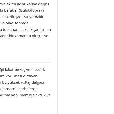
ava akımı ile yukarıya doğru
kla beraber (Bulut-Toprak)
lektrik şarjı 50 yardalık
Ve olay, toprağa
 toplanan elektrik şarjlarının
 kadar bir zamanda oluşur ve
l fakat birkaç yüz feet’lik
dırım koruması olmıyan
n bu yüksek voltaj dalgası
ş kapsamlı darbelerde
 koruma yapılmamış elektrik ve