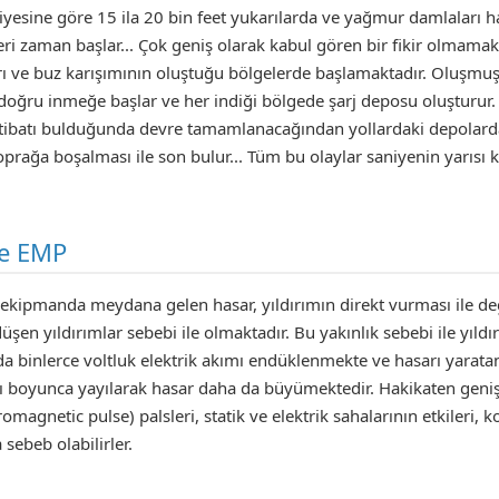
iyesine göre 15 ila 20 bin feet yukarılarda ve yağmur damlaları h
eri zaman başlar... Çok geniş olarak kabul gören bir fikir olmama
ı ve buz karışımının oluştuğu bölgelerde başlamaktadır. Oluşmuş e
oğru inmeğe başlar ve her indiği bölgede şarj deposu oluşturur. 
 irtibatı bulduğunda devre tamamlanacağından yollardaki depolarda
prağa boşalması ile son bulur... Tüm bu olaylar saniyenin yarısı
ve EMP
k ekipmanda meydana gelen hasar, yıldırımın direkt vurması ile deği
şen yıldırımlar sebebi ile olmaktadır. Bu yakınlık sebebi ile yıl
 da binlerce voltluk elektrik akımı endüklenmekte ve hasarı yarata
rı boyunca yayılarak hasar daha da büyümektedir. Hakikaten geni
agnetic pulse) palsleri, statik ve elektrik sahalarının etkileri,
 sebeb olabilirler.