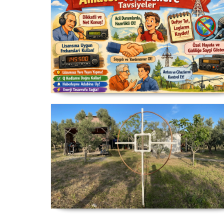
Yeni Başlayanlara Kısa Nasihatler
Manyetik Lup Anten (Magnetic
Loop Antenna)