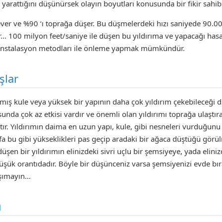
k yarattığını düşünürsek olayın boyutları konusunda bir fikir sah
sever ve %90 ‘ı toprağa düşer. Bu düşmelerdeki hızı saniyede 90.000
. 100 milyon feet/saniye ile düşen bu yıldırıma ve yapacağı hasar
 enstalasyon metodları ile önleme yapmak mümkündür.
şlar
ış kule veya yüksek bir yapının daha çok yıldırım çekebileceği dü
unda çok az etkisi vardır ve önemli olan yıldırımı toprağa ulaştır
ır. Yıldırımın daima en uzun yapı, kule, gibi nesneleri vurduğunu
efa bu gibi yükseklikleri pas geçip aradaki bir ağaca düştüğü gör
düşen bir yıldırımın elinizdeki sivri uçlu bir şemsiyeye, yada elini
üşük orantıdadır. Böyle bir düşünceniz varsa şemsiyenizi evde bır
şımayın...
u