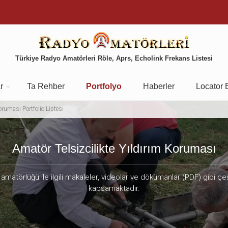
Türkiye Radyo Amatörleri Röle, Aprs, Echolink Frekans Listesi
r
Ta Rehber
Portfolyo
Haberler
Locator 
oruması Portfolio Listesi
Amatör Telsizcilikte Yıldırım Koruması
amatörlüğü ile ilgili makaleler, videolar ve dökümanlar (PDF) gibi çeş
kapsamaktadır.