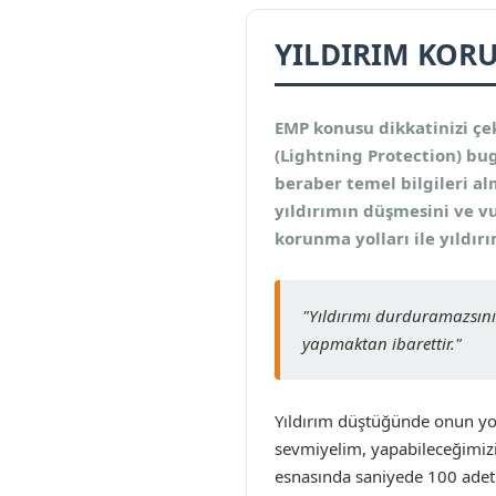
YILDIRIM KOR
EMP konusu dikkatinizi çe
(Lightning Protection) bu
beraber temel bilgileri a
yıldırımın düşmesini ve v
korunma yolları ile yıldı
"Yıldırımı durduramazsınız
yapmaktan ibarettir."
Yıldırım düştüğünde onun yo
sevmiyelim, yapabileceğimizin
esnasında saniyede 100 adet 