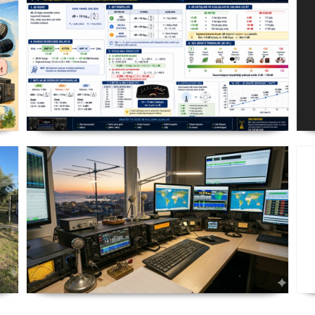
Decibel
Amatör Telsizci ve Amatör Telsiz
İstasyonu