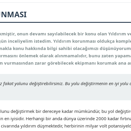
UNMASI
kmiştir, onun devamı sayılabilecek bir konu olan Yıldırım 
gün inceliyelim istedim. Yıldırım korunması oldukça kompl
lmakla konu hakkında bilgi sahibi olacağımızı düşünüyorum
urmasını önlemek olarak alınmamalıdır, bunu zaten yapamay
rım vurmasından zarar görebilecek ekipmanı korumak ana a
 fakat yolunu değiştirebilirsiniz. Bu yolu değiştirmenin en iyi yolu
lunu değiştirmek bir dereceye kadar mümkündür, bu yol değiştir
 en iyisidir. Herhangi bir anda dünya üzerinde 2000 kadar fırtına
civarında yıldırım düşmektedir, herbirinin milyar volt potansiye