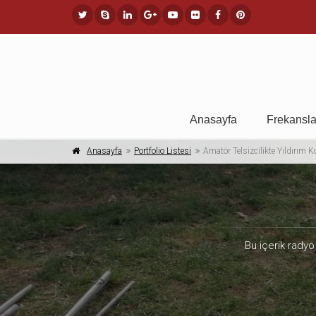
Anasayfa
Frekansla
Anasayfa
Portfolio Listesi
Amatör Telsizcilikte Yıldırım K
Bu içerik radyo 