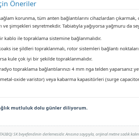
çin Öneriler
 sağlam korunma, tüm anten bağlantılarını cihazlardan çıkarmak, c
rı ve şimşekleri seyretmekdir. Tabiatıyla yağıyorsa yağmuru da se
bir kablo ile topraklama sistemine bağlanmalıdır.
oaks ise şildleri topraklanmalı, rotor sistemleri bağlantı noktalar
rsa kule çok iyi bir şekilde topraklanmalıdır.
adyo topraklama bağlantılarınızı 4 mm nga telden yaparsanız yete
metal-oxide varistor) veya kabarma kapasitörleri (surge capacitors)
sağlık mutluluk dolu günler diliyorum.
3BQ) SK beyefendinin derlemesidir. Anısına saygıyla, orijinal metne sadık kalı