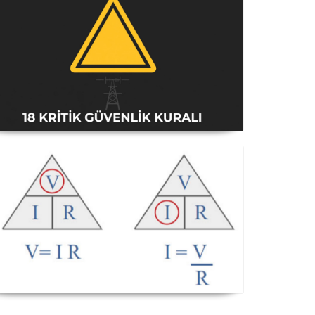
Amatör Telsiz İstasyonları Güvenlik
Talimatı [18 Kritik Kural] - 2026
Güncel
Ohm Kanunu