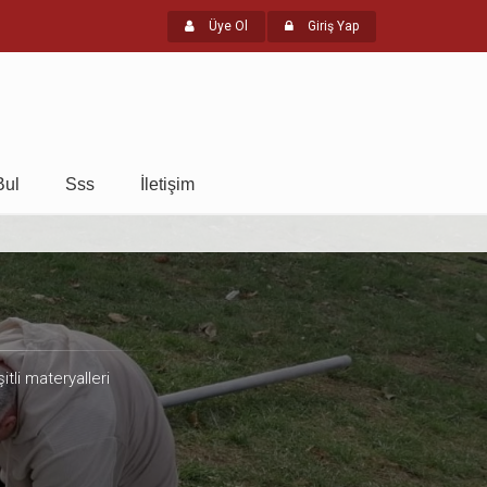
Üye Ol
Giriş Yap
Bul
Sss
İletişim
itli materyalleri