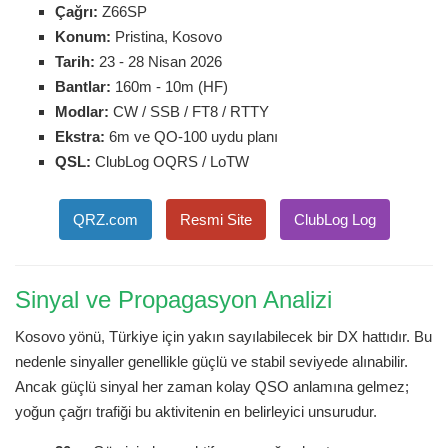
Çağrı:
Z66SP
Konum:
Pristina, Kosovo
Tarih:
23 - 28 Nisan 2026
Bantlar:
160m - 10m (HF)
Modlar:
CW / SSB / FT8 / RTTY
Ekstra:
6m ve QO-100 uydu planı
QSL:
ClubLog OQRS / LoTW
QRZ.com
Resmi Site
ClubLog Log
Sinyal ve Propagasyon Analizi
Kosovo yönü, Türkiye için yakın sayılabilecek bir DX hattıdır. Bu
nedenle sinyaller genellikle güçlü ve stabil seviyede alınabilir.
Ancak güçlü sinyal her zaman kolay QSO anlamına gelmez;
yoğun çağrı trafiği bu aktivitenin en belirleyici unsurudur.