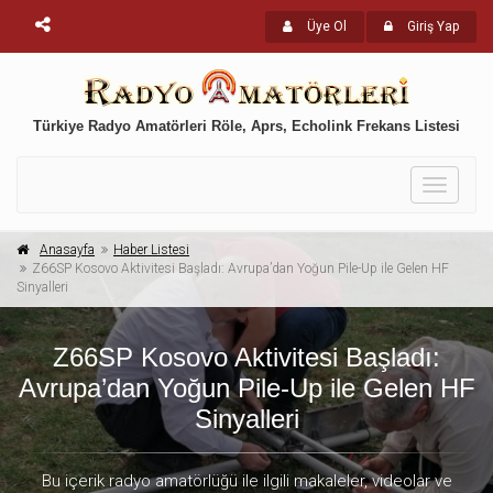
Üye Ol
Giriş Yap
Türkiye Radyo Amatörleri Röle, Aprs, Echolink Frekans Listesi
Toggle
navigati
Anasayfa
Haber Listesi
Z66SP Kosovo Aktivitesi Başladı: Avrupa’dan Yoğun Pile-Up ile Gelen HF
Sinyalleri
Z66SP Kosovo Aktivitesi Başladı:
Avrupa’dan Yoğun Pile-Up ile Gelen HF
Sinyalleri
Bu içerik radyo amatörlüğü ile ilgili makaleler, videolar ve