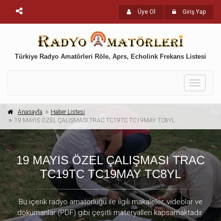
Üye Ol
Giriş Yap
Türkiye Radyo Amatörleri Röle, Aprs, Echolink Frekans Listesi
Toggle
navigati
Anasayfa
Haber Listesi
19 MAYIS ÖZEL ÇALIŞMASI TRAC TC19TC TC19MAY TC8YL
19 MAYIS ÖZEL ÇALIŞMASI TRAC
TC19TC TC19MAY TC8YL
Bu içerik radyo amatörlüğü ile ilgili makaleler, videolar ve
dökümanlar (PDF) gibi çeşitli materyalleri kapsamaktadır.