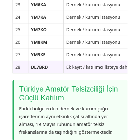
23
YM6KA
Dernek / kurum istasyonu
24
YM7KA
Dernek / kurum istasyonu
25
YM7KO
Dernek / kurum istasyonu
26
YM8KM
Dernek / kurum istasyonu
27
YM9KE
Dernek / kurum istasyonu
28
DL7BRD
Ek kayıt / katılımcı listeye dahil edil
Türkiye Amatör Telsizciliği İçin
Güçlü Katılım
Farklı bölgelerden dernek ve kurum çağrı
işaretlerinin aynı etkinlik çatısı altında yer
alması, 19 Mayıs ruhunun amatör telsiz
frekanslarına da taşındığını göstermektedir.