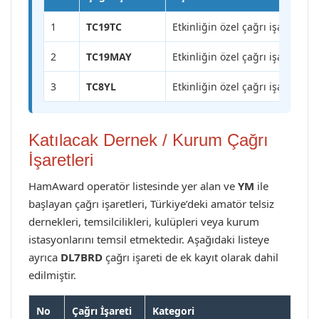
1
TC19TC
Etkinliğin özel çağrı işareti
2
TC19MAY
Etkinliğin özel çağrı işareti
3
TC8YL
Etkinliğin özel çağrı işareti
Katılacak Dernek / Kurum Çağrı
İşaretleri
HamAward operatör listesinde yer alan ve
YM
ile
başlayan çağrı işaretleri, Türkiye’deki amatör telsiz
dernekleri, temsilcilikleri, kulüpleri veya kurum
istasyonlarını temsil etmektedir. Aşağıdaki listeye
ayrıca
DL7BRD
çağrı işareti de ek kayıt olarak dahil
edilmiştir.
No
Çağrı İşareti
Kategori