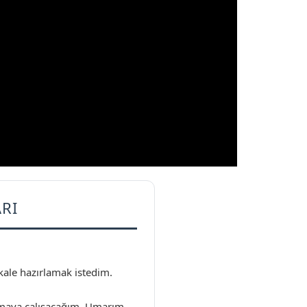
RI
akale hazırlamak istedim.
zmaya çalışacağım. Umarım