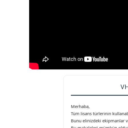
V
Merhaba,
Tüm lisans türlerinin kullana
Bunu elinizdeki ekipmanlar v
Bu makaleleri mümkün olduğu