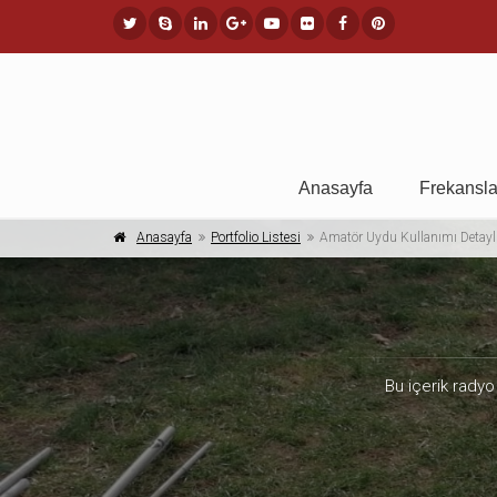
Anasayfa
Frekansla
Anasayfa
Portfolio Listesi
Amatör Uydu Kullanımı Detaylı 
Bu içerik radyo 