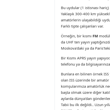
Bu uydular (1 istisnası hariç
Yaklaşık 300-400 km yüksekl
amatörlerin ulaşabildiği uydu
Farklı tipte çalışanları var.
Örneğin, bir kısmı
FM
modülas
da UHF ten yayın yaptığınızd
Moskova'daki ya da Paris'teki
Bir Kısmı APRS yayın yapıyor. 
telefonu ya da bilgisayarınıza
Bunlara en bilinen örnek ISS 
olan ISS üzerinde bir amatör i
komşularımıza amatörlük nedi
başta olmak üzere diğer katıl
aylarda dünya'dan gönderilen b
Tabii bu ilk değildi.. Uzun y