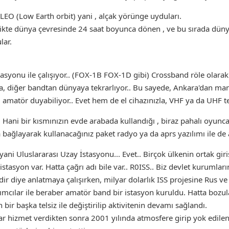
) LEO (Low Earth orbit) yani , alçak yörünge uyduları.
ikte dünya çevresinde 24 saat boyunca dönen , ve bu sırada dün
lar.
yonu ile çalışıyor.. (FOX-1B FOX-1D gibi) Crossband röle olarak 
a, diğer bandtan dünyaya tekrarlıyor.. Bu sayede, Ankara'dan mand
 amatör duyabiliyor.. Evet hem de el cihazınızla, VHF ya da UHF ten
Hani bir kısmınızın evde arabada kullandığı , biraz pahalı oyuncakl
 bağlayarak kullanacağınız paket radyo ya da aprs yazılımı ile de a
yani Uluslararası Uzay İstasyonu... Evet.. Birçok ülkenin ortak gir
stasyon var. Hatta çağrı adı bile var.. R0ISS.. Biz devlet kurumları
r diye anlatmaya çalışırken, milyar dolarlık ISS projesine Rus v
ımcılar ile beraber amatör band bir istasyon kuruldu. Hatta bozula
ir başka telsiz ile değiştirilip aktivitenin devamı sağlandı.
ıllar hizmet verdikten sonra 2001 yılında atmosfere girip yok edile