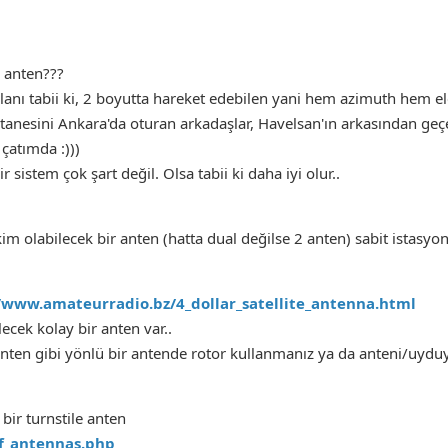
a anten???
 olanı tabii ki, 2 boyutta hareket edebilen yani hem azimuth hem e
 tanesini Ankara'da oturan arkadaşlar, Havelsan'ın arkasından geç
 çatımda :)))
 sistem çok şart değil. Olsa tabii ki daha iyi olur..
m olabilecek bir anten (hatta dual değilse 2 anten) sabit istasyon 
/www.amateurradio.bz/4_dollar_satellite_antenna.html
ecek kolay bir anten var..
ten gibi yönlü bir antende rotor kullanmanız ya da anteni/uyduyu
bir turnstile anten
f_antennas.php