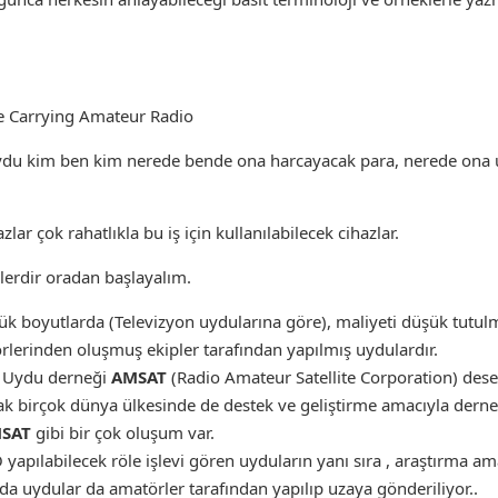
ite Carrying Amateur Radio
ydu kim ben kim nerede bende ona harcayacak para, nerede ona u
lar çok rahatlıkla bu iş için kullanılabilecek cihazlar.
lerdir oradan başlayalım.
k boyutlarda (Televizyon uydularına göre), maliyeti düşük tutu
örlerinden oluşmuş ekipler tarafından yapılmış uydulardır.
 Uydu derneği
AMSAT
(Radio Amateur Satellite Corporation) des
ak birçok dünya ülkesinde de destek ve geliştirme amacıyla dernek
SAT
gibi bir çok oluşum var.
 yapılabilecek röle işlevi gören uyduların yanı sıra , araştırma am
 uydular da amatörler tarafından yapılıp uzaya gönderiliyor..