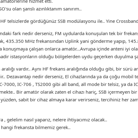
 amatörlerine hizmet etti.
'su olan şanslı azınlıktanım sanırım..
. HF telsizlerde gördüğünüz SSB modülasyonu ile.. Yine Crossband ç
ındaki fark nedir derseniz, FM uydularda konuşulan tek bir frekan
ak, 435.350 MHz frekansından Uplink yani gönderme yapıp, 145.8
ta konuşmaya çalışan onlarca amatör...Avrupa içinde anteni iyi ol
nadir istasyonların olduğu bölgelerden uydu geçerken duyulma şa
 aralığı vardır.. Aynı HF frekans aralığında olduğu gibi, bir sürü 
ir.. Dezavantajı nedir derseniz, El cihazlarında ya da çoğu mobil t
-7000, IC-706 , TS2000 gibi all band, all mode bir telsiz, ya da I
kte.. Bir amatör olarak zaten el cihazı hariç, SSB içermeyen bir
zden, sabit bir cihaz almaya karar verirseniz, tercihiniz her zama
 , gelelim nasıl yaparız, nelere ihtiyacımız olacak..
 hangi frekansta bilmemiz gerek..