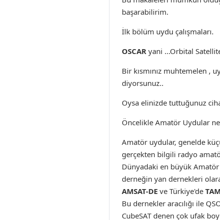
başarabilirim.
İlk bölüm uydu çalışmaları.
OSCAR
yani ...Orbital Satell
Bir kısmınız muhtemelen , u
diyorsunuz..
Oysa elinizde tuttuğunuz cihaz
Öncelikle Amatör Uydular ne
Amatör uydular, genelde küçü
gerçekten bilgili radyo amat
Dünyadaki en büyük Amatör
derneğin yan dernekleri olar
AMSAT-DE
ve Türkiye'de
TAM
Bu dernekler aracılığı ile QSO
CubeSAT denen çok ufak boyda