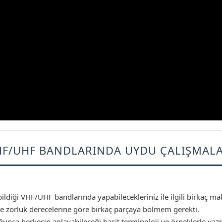
HF/UHF BANDLARINDA UYDU ÇALIŞMALA
bildiği VHF/UHF bandlarında yapabilecekleriniz ile ilgili birkaç m
e zorluk derecelerine göre birkaç parçaya bölmem gerekti.
nca herkesin anlayabileceği basit terminoloji ve örneklerle ya