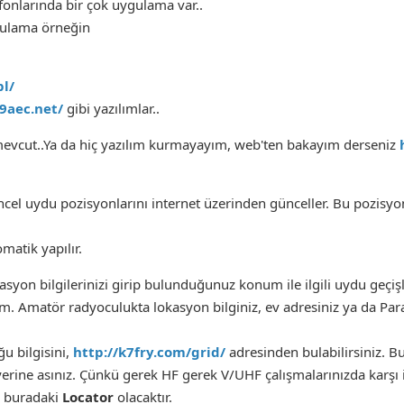
fonlarında bir çok uygulama var..
gulama örneğin
pl/
z9aec.net/
gibi yazılımlar..
 mevcut..Ya da hiç yazılım kurmayayım, web'ten bakayım derseniz
cel uydu pozisyonlarını internet üzerinden günceller. Bu pozisyon
matik yapılır.
syon bilgilerinizi girip bulunduğunuz konum ile ilgili uydu geçişle
. Amatör radyoculukta lokasyon bilginiz, ev adresiniz ya da Parale
u bilgisini,
http://k7fry.com/grid/
adresinden bulabilirsiniz. B
yerine asınız. Çünkü gerek HF gerek V/UHF çalışmalarınızda karşı 
i buradaki
Locator
olacaktır.