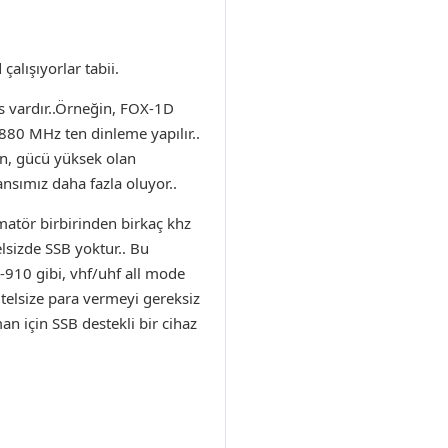
alışıyorlar tabii.
s vardır..Örneğin, FOX-1D
80 MHz ten dinleme yapılır..
an, gücü yüksek olan
nsımız daha fazla oluyor..
amatör birbirinden birkaç khz
elsizde SSB yoktur.. Bu
C-910 gibi, vhf/uhf all mode
 telsize para vermeyi gereksiz
n için SSB destekli bir cihaz