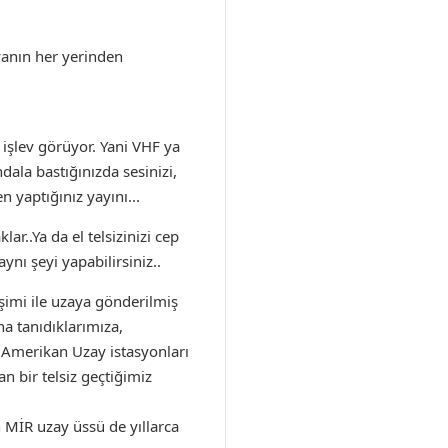
yanın her yerinden
işlev görüyor. Yani VHF ya
ala bastığınızda sesinizi,
 yaptığınız yayını...
ar..Ya da el telsizinizi cep
ynı şeyi yapabilirsiniz..
işimi ile uzaya gönderilmiş
na tanıdıklarımıza,
e Amerikan Uzay istasyonları
n bir telsiz geçtiğimiz
n MİR uzay üssü de yıllarca