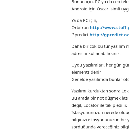
Bunun için, PC ya da cep tele
Android için Oscar isimli uy
Ya da PC için,
Orbitron
http://www.stoff.
Gpredict
http://gpredict.o
Daha bir çok bu tür yazılım
adresini kullanabilirsiniz.
Uydu yazılımları, her gün gün
elements denir.
Genelde yazılımda bunlar oto
Yazılımı kurduktan sonra Loka
Bu arada bir not düşmek lazım
değil, Locator ile takip edilir.
İstasyonunuzun nerede olduğ
bilginizi istasyonunuzun bir 
sorduğunda vereceğiniz bilg