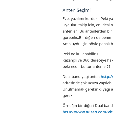
Anten Seçimi
Evet yazılımı kurduk.. Peki y
Uyduları takip için, en ideal
antenler.. Bu antenlerden bir
görebilir..Bir diğeri de benim
Ama uydu için böyle pahalı bir
Peki ne kullanabiliriz..
Kazançlı ve 360 dereceye haki
peki nedir bu tür antenler??
Dual band yagi anten
http:/
adresinde çok ucuza yapılabil
Unutmamak gerekir ki yagi an
gerekir..
Örneğin bir diğeri Dual band 
http://www.g8seq.com/vh