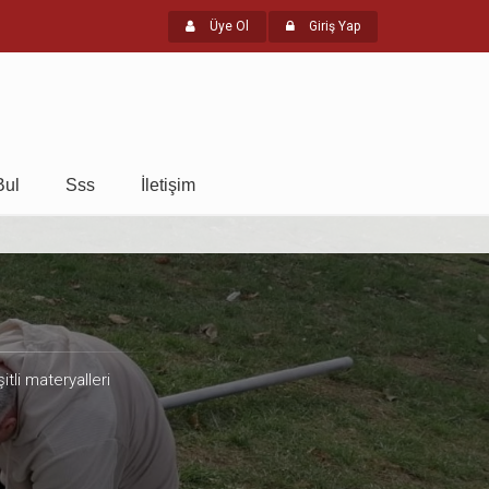
Üye Ol
Giriş Yap
Bul
Sss
İletişim
itli materyalleri