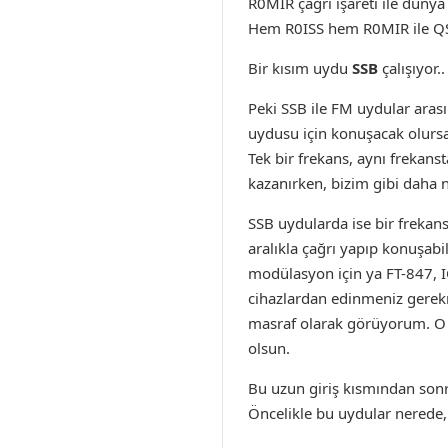
R0MIR çağrı işareti ile dünya
Hem R0ISS hem R0MIR ile QSO
Bir kısım uydu
SSB
çalışıyor.
Peki SSB ile FM uydular aras
uydusu için konuşacak olurs
Tek bir frekans, aynı frekans
kazanırken, bizim gibi daha 
SSB uydularda ise bir frekans
aralıkla çağrı yapıp konuşabil
modülasyon için ya FT-847, IC
cihazlardan edinmeniz gerekme
masraf olarak görüyorum. O yü
olsun.
Bu uzun giriş kısmından sonra
Öncelikle bu uydular nerede,