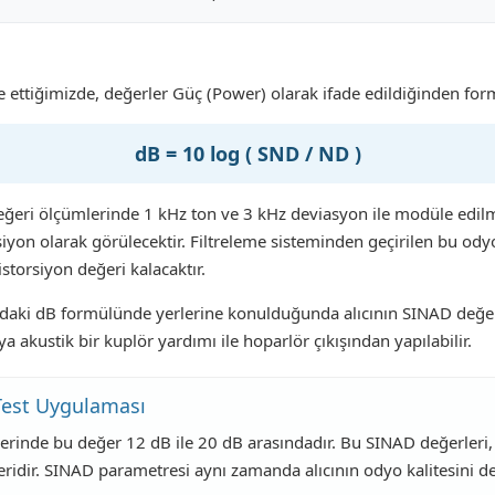
 ettiğimizde, değerler Güç (Power) olarak ifade edildiğinden form
dB = 10 log ( SND / ND )
ri ölçümlerinde 1 kHz ton ve 3 kHz deviasyon ile modüle edilmiş 
iyon olarak görülecektir. Filtreleme sisteminden geçirilen bu ody
istorsiyon değeri kalacaktır.
rıdaki dB formülünde yerlerine konulduğunda alıcının SINAD değeri
 akustik bir kuplör yardımı ile hoparlör çıkışından yapılabilir.
Test Uygulaması
erinde bu değer 12 dB ile 20 dB arasındadır. Bu SINAD değerleri, o
eridir. SINAD parametresi aynı zamanda alıcının odyo kalitesini d