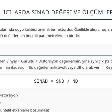
LICILARDA SINAD DEĞERI VE ÖLÇÜMLE
arında odyo kalitesi önemli bir faktördür. Özellikle alıcı cihazları
 değerleri en önemli parametrelerden biridir.
en Sinyal + Gürültü + Distorsiyon değerlerinin, yine aynı çıkışta 
nının ifadesidir. Bu değerler mikrovolt veya dB olarak verilir. Kı
SINAD = SND / ND
Distorsiyon
n
uhtelif etkenlerle bozulması)