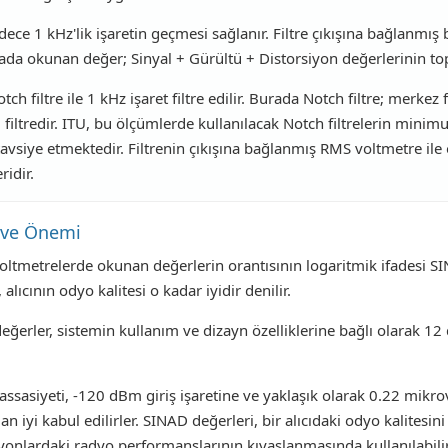
sadece 1 kHz'lik işaretin geçmesi sağlanır. Filtre çıkışına bağlanmış
rada okunan değer; Sinyal + Gürültü + Distorsiyon değerlerinin to
ch filtre ile 1 kHz işaret filtre edilir. Burada Notch filtre; merkez
filtredir. ITU, bu ölçümlerde kullanılacak Notch filtrelerin mini
tavsiye etmektedir. Filtrenin çıkışına bağlanmış RMS voltmetre ile
idir.
 ve Önemi
voltmetrelerde okunan değerlerin orantısının logaritmik ifadesi S
lıcının odyo kalitesi o kadar iyidir denilir.
ğerler, sistemin kullanım ve dizayn özelliklerine bağlı olarak 12
ssasiyeti, -120 dBm giriş işaretine ve yaklaşık olarak 0.22 mikrov
n iyi kabul edilirler. SINAD değerleri, bir alıcıdaki odyo kalitesini 
syonlardaki radyo performanslarının kıyaslanmasında kullanılabilir