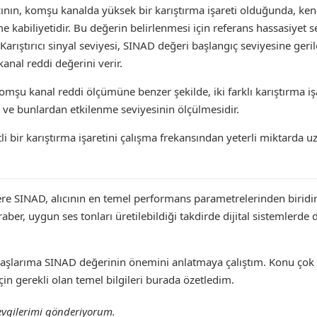
cının, komşu kanalda yüksek bir karıştırma işareti olduğunda, kendi
 kabiliyetidir. Bu değerin belirlenmesi için referans hassasiyet s
arıştırıcı sinyal seviyesi, SINAD değeri başlangıç seviyesine gerile
anal reddi değerini verir.
mşu kanal reddi ölçümüne benzer şekilde, iki farklı karıştırma işar
 ve bunlardan etkilenme seviyesinin ölçülmesidir.
li bir karıştırma işaretini çalışma frekansından yeterli miktarda u
ere SINAD, alıcının en temel performans parametrelerinden biridir
aber, uygun ses tonları üretilebildiği takdirde dijital sistemlerd
aşlarıma SINAD değerinin önemini anlatmaya çalıştım. Konu çok d
 için gerekli olan temel bilgileri burada özetledim.
evgilerimi gönderiyorum.