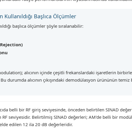
n Kullanıldığı Başlıca Ölçümler
ldığı başlıca ölçümler şöyle sıralanabilir:
Rejection)
yonu
lation); alıcının içinde çeşitli frekanslardaki işaretlerin birbir
r. Bu durumda alıcının çıkışındaki demodülasyon ürününün temiz b
ıcıda belli bir RF giriş seviyesinde, önceden belirtilen SINAD değer
RF seviyesidir. Belirtilmiş SINAD değerleri; AM'de belli bir modü
 elde edilen 12 ila 20 dB değerleridir.