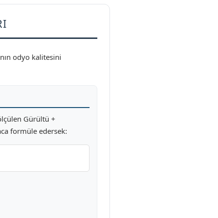
RI
nın odyo kalitesini
ölçülen Gürültü +
saca formüle edersek: