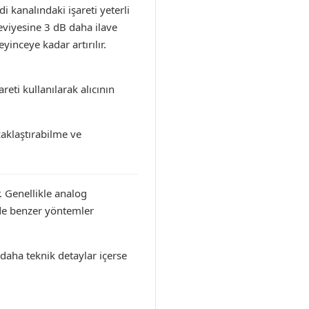
 kanalındaki işareti yeterli
eviyesine 3 dB daha ilave
yinceye kadar artırılır.
eti kullanılarak alıcının
zaklaştırabilme ve
. Genellikle analog
e de benzer yöntemler
aha teknik detaylar içerse