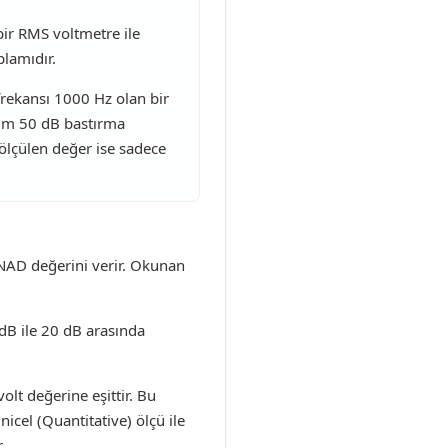
 bir RMS voltmetre ile
plamıdır.
 frekansı 1000 Hz olan bir
mum 50 dB bastırma
 ölçülen değer ise sadece
INAD değerini verir. Okunan
 dB ile 20 dB arasında
olt değerine eşittir. Bu
nicel (Quantitative) ölçü ile
.