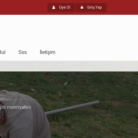
Üye Ol
Giriş Yap
Bul
Sss
İletişim
itli materyalleri