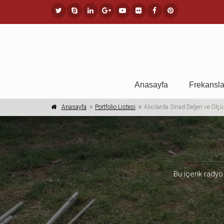
Anasayfa
Frekansla
Anasayfa
Portfolio Listesi
Alıcılarda Sinad Değeri ve Ölçüm
Bu içerik radyo 