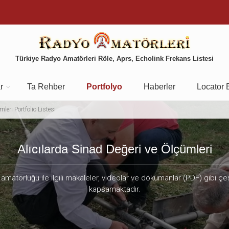
Türkiye Radyo Amatörleri Röle, Aprs, Echolink Frekans Listesi
r
Ta Rehber
Portfolyo
Haberler
Locator 
leri Portfolio Listesi
Alıcılarda Sinad Değeri ve Ölçümleri
amatörlüğü ile ilgili makaleler, videolar ve dökümanlar (PDF) gibi çeş
kapsamaktadır.