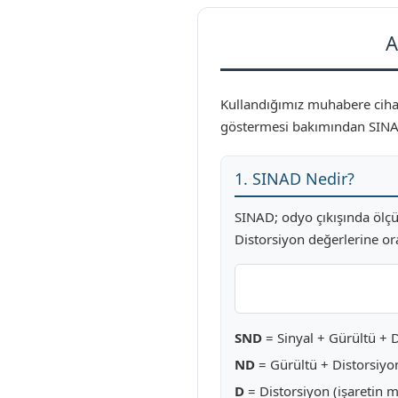
A
Kullandığımız muhabere cihazl
göstermesi bakımından SINAD
1. SINAD Nedir?
SINAD; odyo çıkışında ölçül
Distorsiyon değerlerine ora
SND
= Sinyal + Gürültü + 
ND
= Gürültü + Distorsiyo
D
= Distorsiyon (işaretin m