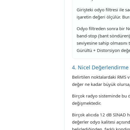
Girişteki odyo filtresi ile 
işaretin değeri ölçülür. Bu
Odyo filtreden sonra bir Not
band-stop (bant söndüren) 
seviyesine sahip olmasını 
Gürültü + Distorsiyon değer
4. Nicel Değerlendirme
Belirtilen noktalardaki RMS 
değer ne kadar büyük olursa, a
Birçok radyo sisteminde bu de
değişmektedir.
Birçok alıcıda 12 dB SINAD ha
değerler odyo kalitesi açısında
belirlediğinden, farklı kondi