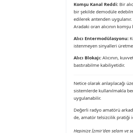
Komşu Kanal Reddi:
Bir alı
bir şekilde demodüle edebilme
edilerek antenden uygulanır. K
Aradaki oran alıcının komşu k
Alıcı Entermodülasyonu:
Ko
istenmeyen sinyalleri üretme
Alıcı Blokajı:
Alıcının, kuvvet
bastırabilme kabiliyetidir.
Netice olarak anlaşılacağı üz
sistemlerde kullanılmakla ber
uygulanabilir.
Değerli radyo amatörü arkad
de, amatör telsizcilik pratiği
Hepinize İzmir'den selam ve s