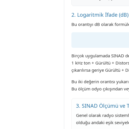
2. Logaritmik İfade (dB)
Bu orantıyı dB olarak formüle
Birçok uygulamada SINAD değe
1 kHz ton + Gürültü + Distors
çıkarılırsa geriye Gürültü + D
Bu iki değerin orantısı yuka
Bu ölçüm odyo çıkışından veya
3. SINAD Ölçümü ve 
Genel olarak radyo sisteml
olduğu andaki eşik seviyel