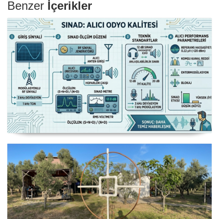
Benzer
İçerikler
Alıcılarda Sinad Değeri ve Ölçümleri
Manyetik Lup Anten (Magnetic Loop
Antenna)