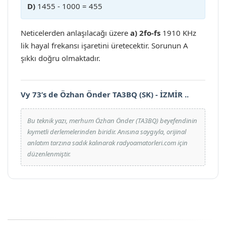
D)
1455 - 1000 = 455
Neticelerden anlaşılacağı üzere
a) 2fo-fs
1910 KHz
lik hayal frekansı işaretini üretecektir. Sorunun A
şıkkı doğru olmaktadır.
Vy 73’s de Özhan Önder TA3BQ (SK) - İZMİR ..
Bu teknik yazı, merhum Özhan Önder (TA3BQ) beyefendinin
kıymetli derlemelerinden biridir. Anısına saygıyla, orijinal
anlatım tarzına sadık kalınarak radyoamatorleri.com için
düzenlenmiştir.