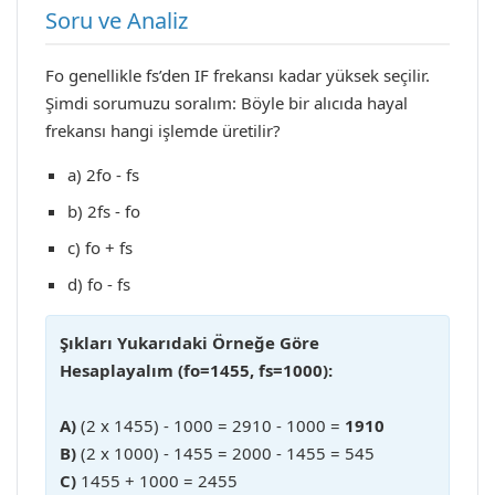
Soru ve Analiz
Fo genellikle fs’den IF frekansı kadar yüksek seçilir.
Şimdi sorumuzu soralım: Böyle bir alıcıda hayal
frekansı hangi işlemde üretilir?
a) 2fo - fs
b) 2fs - fo
c) fo + fs
d) fo - fs
Şıkları Yukarıdaki Örneğe Göre
Hesaplayalım (fo=1455, fs=1000):
A)
(2 x 1455) - 1000 = 2910 - 1000 =
1910
B)
(2 x 1000) - 1455 = 2000 - 1455 = 545
C)
1455 + 1000 = 2455