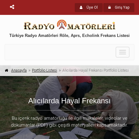
Üye Ol
Giriş Yap
Türkiye Radyo Amatörleri Röle, Aprs, Echolink Frekans Listesi
Toggle
navigati
Anasayfa
Portfolio Listesi
Alıcılarda Hayal Frekansı Portfolio Listesi
Alıcılarda Hayal Frekansı
Bu içerik radyo amatörlüğü ile ilgili makaleler, videolar ve
dökümanlar (PDF) gibi çeşitli materyalleri kapsamaktadır.