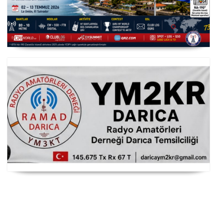
YS3/PY8WW Türkiye'den FT8 Mümkün
RAMAD Darıca Temsilciliği YM2KR