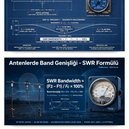
Uzuntel’den Yagi’ye [Longwire’den Yagi-Uda’ya Anten
Seçimi] - 2026 Güncel
Antenlerde Band Genişliği SWR Hesaplama Formülü -