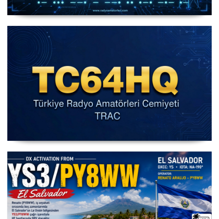
IARU HF World Championship 2026
IARU HF Yarışması TC64HQ Havada Olacak (Trac
Şubeleri )