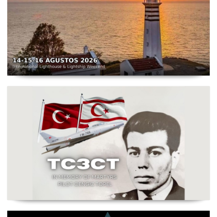
TC3X - Sarpıncık Feneri'nden ILLW'de Aktif Olacak - 14-
16 Ağustos 2026 Karaburun
Şehit Pilot Yüzbaşı Cengiz Topel Anma Etkinliği
Başladı - TC3CT 03 Ağustos - 30 Eylül