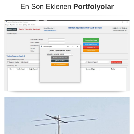
En Son Eklenen
Portfolyolar
NexQso Telsiz Çevrim Kayıt Programı Güncelleme
03.08.2026