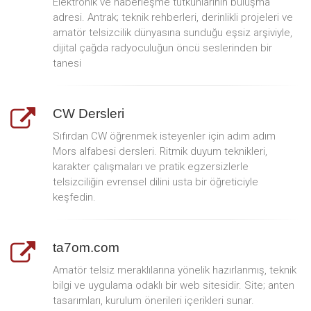
Elektronik ve haberleşme tutkunlarının buluşma
adresi. Antrak; teknik rehberleri, derinlikli projeleri ve
amatör telsizcilik dünyasına sunduğu eşsiz arşiviyle,
dijital çağda radyoculuğun öncü seslerinden bir
tanesi
CW Dersleri
Sıfırdan CW öğrenmek isteyenler için adım adım
Mors alfabesi dersleri. Ritmik duyum teknikleri,
karakter çalışmaları ve pratik egzersizlerle
telsizciliğin evrensel dilini usta bir öğreticiyle
keşfedin.
ta7om.com
Amatör telsiz meraklılarına yönelik hazırlanmış, teknik
bilgi ve uygulama odaklı bir web sitesidir. Site; anten
tasarımları, kurulum önerileri içerikleri sunar.