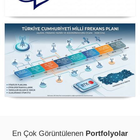
Posta ve Telekomünikasyon İdareleri Avrupa Konferansı
CEPT
Milli Frekans Planı
En Çok Görüntülenen
Portfolyolar