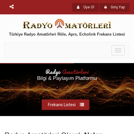
Üye Ol
Giriş Yap
Türkiye Radyo Amatörleri Röle, Aprs, Echolink Frekans Listesi
Toggle
navigati
Radyo
Amatörleri
Bilgi & Paylaşım Platformu
Frekans Listesi