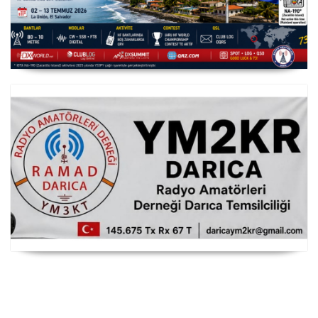
YS3/PY8WW Türkiye'den FT8 Mümkün
RAMAD Darıca Temsilciliği YM2KR