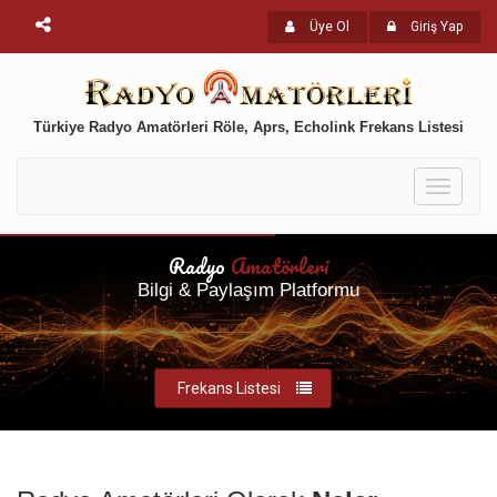
Üye Ol
Giriş Yap
Türkiye Radyo Amatörleri Röle, Aprs, Echolink Frekans Listesi
Toggle
navigati
Radyo
Amatörleri
Bilgi & Paylaşım Platformu
Frekans Listesi