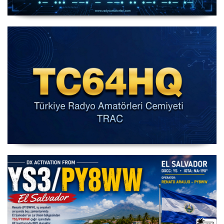
IARU HF World Championship 2026
IARU HF Yarışması TC64HQ Havada Olacak (Trac
Şubeleri )