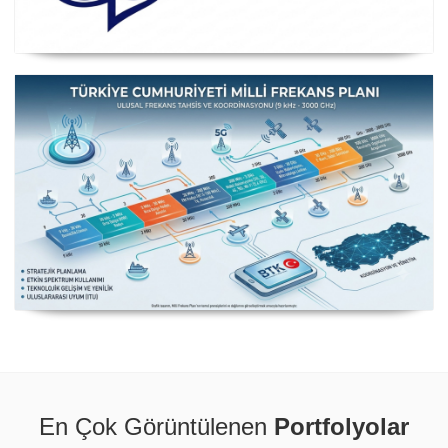
Posta ve Telekomünikasyon İdareleri Avrupa Konferansı
CEPT
Milli Frekans Planı
En Çok Görüntülenen
Portfolyolar