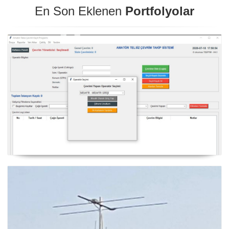
En Son Eklenen
Portfolyolar
NexQso Telsiz Çevrim Kayıt Programı Güncelleme
03.08.2026