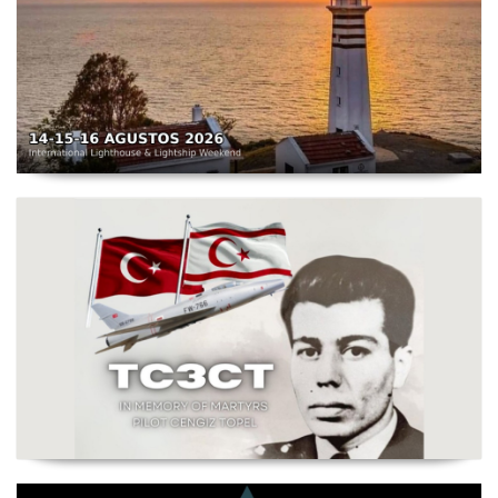
TC3X - Sarpıncık Feneri'nden ILLW'de Aktif Olacak - 14-
16 Ağustos 2026 Karaburun
Şehit Pilot Yüzbaşı Cengiz Topel Anma Etkinliği
Başladı - TC3CT 03 Ağustos - 30 Eylül