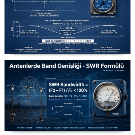
Uzuntel’den Yagi’ye [Longwire’den Yagi-Uda’ya Anten
Seçimi] - 2026 Güncel
Antenlerde Band Genişliği SWR Hesaplama Formülü -