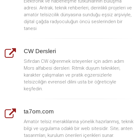
Elektronik ve haberleşme tutkunlarının buluşma
adresi. Antrak; teknik rehberleri, derinlikli projeleri ve
amatör telsizcilik dünyasına sunduğu eşsiz arşiviyle,
dijital çağda radyoculuğun öncü seslerinden bir
tanesi
CW Dersleri
Sıfırdan CW öğrenmek isteyenler için adım adım
Mors alfabesi dersleri. Ritmik duyum teknikleri,
karakter çalışmaları ve pratik egzersizlerle
telsizciliğin evrensel dilini usta bir öğreticiyle
keşfedin.
ta7om.com
Amatör telsiz meraklılarına yönelik hazırlanmış, teknik
bilgi ve uygulama odaklı bir web sitesidir. Site; anten
tasarımları, kurulum önerileri içerikleri sunar.