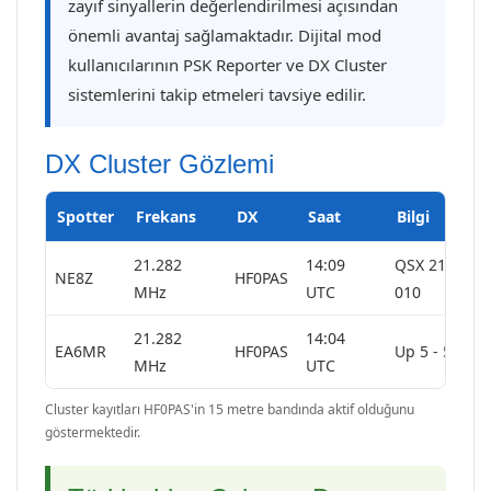
zayıf sinyallerin değerlendirilmesi açısından
önemli avantaj sağlamaktadır. Dijital mod
kullanıcılarının PSK Reporter ve DX Cluster
sistemlerini takip etmeleri tavsiye edilir.
DX Cluster Gözlemi
Spotter
Frekans
DX
Saat
Bilgi
21.282
14:09
QSX 21287 I
NE8Z
HF0PAS
MHz
UTC
010
21.282
14:04
EA6MR
HF0PAS
Up 5 - 57 he
MHz
UTC
Cluster kayıtları HF0PAS'in 15 metre bandında aktif olduğunu
göstermektedir.