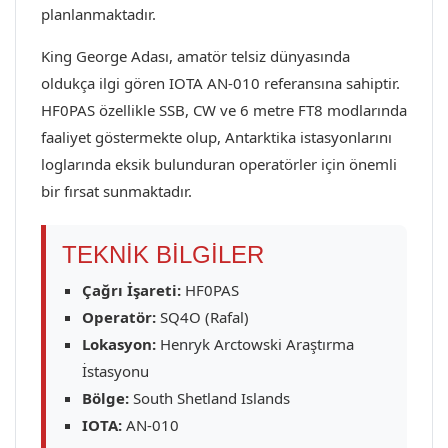
planlanmaktadır.
King George Adası, amatör telsiz dünyasında
oldukça ilgi gören IOTA AN-010 referansına sahiptir.
HF0PAS özellikle SSB, CW ve 6 metre FT8 modlarında
faaliyet göstermekte olup, Antarktika istasyonlarını
loglarında eksik bulunduran operatörler için önemli
bir fırsat sunmaktadır.
TEKNİK BİLGİLER
Çağrı İşareti:
HF0PAS
Operatör:
SQ4O (Rafal)
Lokasyon:
Henryk Arctowski Araştırma
İstasyonu
Bölge:
South Shetland Islands
IOTA:
AN-010