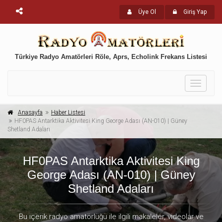
Üye Ol
Giriş Yap
Türkiye Radyo Amatörleri Röle, Aprs, Echolink Frekans Listesi
Toggle
navigati
Anasayfa
Haber Listesi
HF0PAS Antarktika Aktivitesi King George Adası (AN-010) | Güney
Shetland Adaları
HF0PAS Antarktika Aktivitesi King
George Adası (AN-010) | Güney
Shetland Adaları
Bu içerik radyo amatörlüğü ile ilgili makaleler, videolar ve